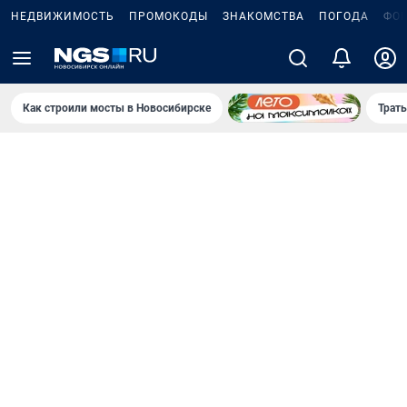
НЕДВИЖИМОСТЬ
ПРОМОКОДЫ
ЗНАКОМСТВА
ПОГОДА
ФО
Как строили мосты в Новосибирске
Траты