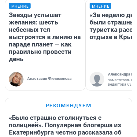
МНЕНИЕ
МНЕНИЕ
Звезды услышат
«За неделю две
желания: шесть
были страшные
небесных тел
туристка расск
выстроятся в линию на
отдыхе в Крым
параде планет — как
правильно провести
день
Александра Ис
Анастасия Филимонова
заместитель гл
редактора 63.RU
РЕКОМЕНДУЕМ
«Было страшно столкнуться с
полицией». Популярная блогерша из
Екатеринбурга честно рассказала об