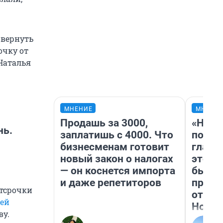
 вернуть
очку от
Наталья
МНЕНИЕ
МНЕНИ
Продашь за 3000,
«Нико
нь.
заплатишь с 4000. Что
побед
бизнесменам готовит
главн
новый закон о налогах
этого
— он коснется импорта
бьет 
и даже репетиторов
прока
отсрочки
отзыв
ей
Нолан
ву.