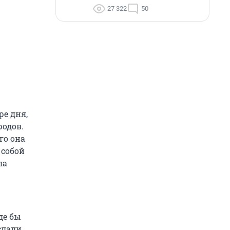
27 322
50
ре дня,
родов.
го она
 собой
ла
де бы
слали,