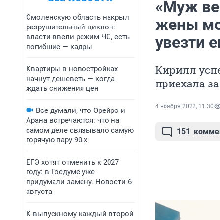
«Муж вер
Смоленскую область накрыл
жены мо
разрушительный циклон:
власти ввели режим ЧС, есть
увезти е
погибшие — кадры
Кирилл успе
Квартиры в новостройках
начнут дешеветь — когда
приехала за
ждать снижения цен
4 ноября 2022, 11:30
Все думали, что Орейро и
Арана встречаются: что на
самом деле связывало самую
151
комме
горячую пару 90-х
ЕГЭ хотят отменить к 2027
году: в Госдуме уже
придумали замену. Новости 6
августа
К выпускному каждый второй