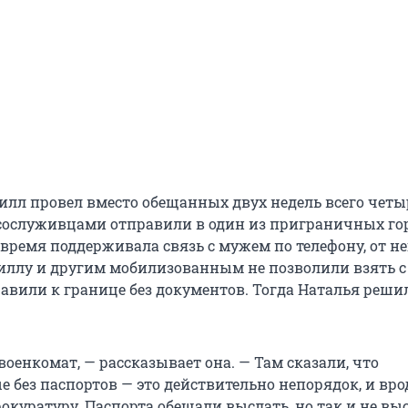
илл провел вместо обещанных двух недель всего четы
с сослуживцами отправили в один из приграничных го
 время поддерживала связь с мужем по телефону, от не
риллу и другим мобилизованным не позволили взять с
равили к границе без документов. Тогда Наталья реши
военкомат, — рассказывает она. — Там сказали, что
 без паспортов — это действительно непорядок, и вро
окуратуру. Паспорта обещали выслать, но так и не вы