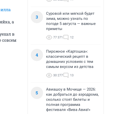
рилла
Суровой или мягкой будет
3
зима, можно узнать по
яйка, а
погоде 5 августа — важные
приметы
уехал в
77 371
12
е совсем
Пирожное «Картошка»:
4
классический рецепт в
домашних условиях с тем
самым вкусом из детства
30 277
13
Авиашоу в Мочище — 2026:
5
как добраться до аэродрома,
сколько стоят билеты и
полная программа
фестиваля «Вива Авиа!»