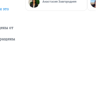
Анастасия Завгородняя
н это
дены от
звращены