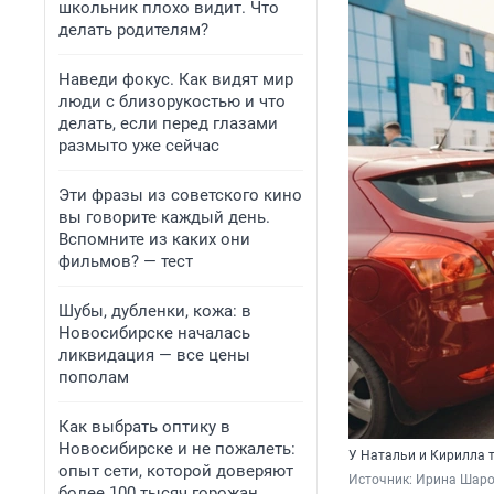
школьник плохо видит. Что
делать родителям?
Наведи фокус. Как видят мир
люди с близорукостью и что
делать, если перед глазами
размыто уже сейчас
Эти фразы из советского кино
вы говорите каждый день.
Вспомните из каких они
фильмов? — тест
Шубы, дубленки, кожа: в
Новосибирске началась
ликвидация — все цены
пополам
Как выбрать оптику в
Новосибирске и не пожалеть:
У Натальи и Кирилла т
опыт сети, которой доверяют
Источник: 
Ирина Шаров
более 100 тысяч горожан