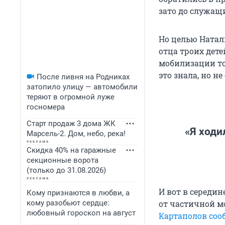
зато до служащ
Но целью Натал
отца троих дете
мобилизации то
это знала, но не
После ливня на Родниках
затопило улицу — автомобили
теряют в огромной луже
госномера
Старт продаж 3 дома ЖК
«Я ходи
Марсель-2. Дом, небо, река!
Скидка 40% на гаражные
секционные ворота
(только до 31.08.2026)
И вот в середи
Кому признаются в любви, а
кому разобьют сердце:
от частичной м
любовный гороскоп на август
Картаполов со