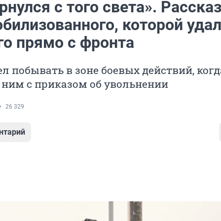
нулся с того света». Расска
билизованного, которой уда
го прямо с фронта
л побывать в зоне боевых действий, ког
 ним с приказом об увольнении
26 329
нтарий