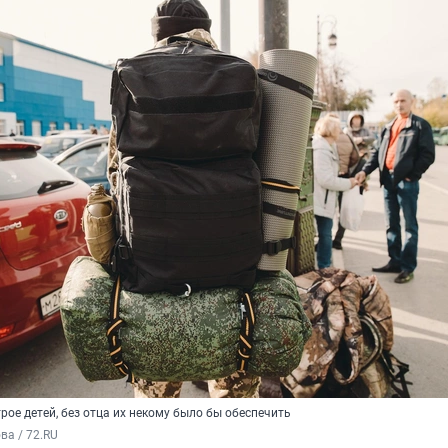
рое детей, без отца их некому было бы обеспечить
а / 72.RU