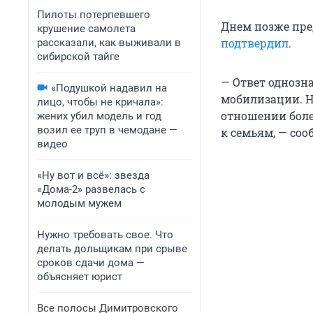
Пилоты потерпевшего
Днем позже пре
крушение самолета
подтвердил
.
рассказали, как выживали в
сибирской тайге
— Ответ однозн
«Подушкой надавил на
мобилизации. Н
лицо, чтобы не кричала»:
отношении боле
жених убил модель и год
возил ее труп в чемодане —
к семьям, — со
видео
«Ну вот и всё»: звезда
«Дома-2» развелась с
молодым мужем
Нужно требовать свое. Что
делать дольщикам при срыве
сроков сдачи дома —
объясняет юрист
Все полосы Димитровского