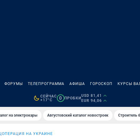
ФОРУМЫ
ТЕЛЕПРОГРАММА
АФИША
ГОРОСКОП
КУРСЫ ВА
USD 81,41
СЕЙЧАС
0
ПРОБКИ
+17°C
EUR 94,06
алог на электрокары
Августовский каталог новостроек
Строитель б
ЦОПЕРАЦИЯ НА УКРАИНЕ