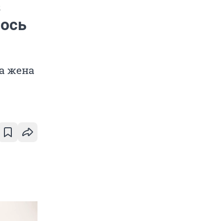
з
лось
да жена