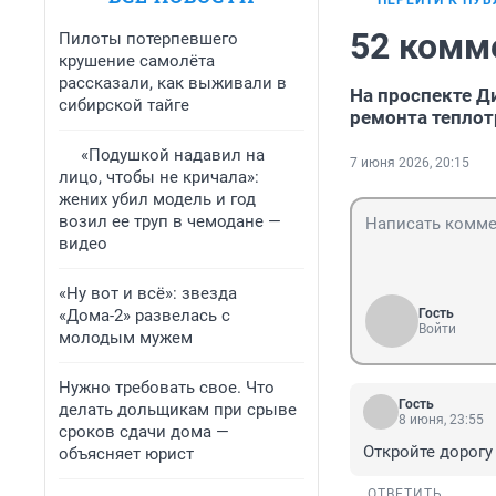
ПЕРЕЙТИ К ПУ
52 комм
Пилоты потерпевшего
крушение самолёта
рассказали, как выживали в
На проспекте Д
сибирской тайге
ремонта тепло
«Подушкой надавил на
7 июня 2026, 20:15
лицо, чтобы не кричала»:
жених убил модель и год
возил ее труп в чемодане —
видео
«Ну вот и всё»: звезда
«Дома-2» развелась с
Гость
Войти
молодым мужем
Нужно требовать свое. Что
Гость
делать дольщикам при срыве
8 июня, 23:55
сроков сдачи дома —
Откройте дорогу
объясняет юрист
ОТВЕТИТЬ