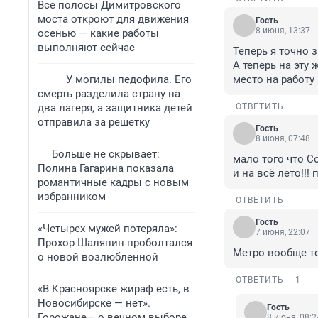
Все полосы Димитровского
моста откроют для движения
Гость
8 июня, 13:37
осенью — какие работы
выполняют сейчас
Теперь я точно 
А теперь на эту 
У могилы педофила. Его
место на работу
смерть разделила страну на
два лагеря, а защитника детей
ОТВЕТИТЬ
отправила за решетку
Гость
8 июня, 07:48
Больше не скрывает:
мало того что С
Полина Гагарина показала
и на всё лето!!
романтичные кадры с новым
избранником
ОТВЕТИТЬ
Гость
«Четырех мужей потеряла»:
7 июня, 22:07
Прохор Шаляпин проболтался
Метро вообще т
о новой возлюбленной
ОТВЕТИТЬ
1
«В Красноярске жираф есть, в
Новосибирске — нет».
Гость
Горожане— о вечном выборе
8 июня, 08:2