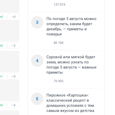
137 819
+0
–0
По погоде 3 августа можно
3
определить, каким будет
декабрь, — приметы и
поверья
86 768
+0
–2
Суровой или мягкой будет
4
зима, можно узнать по
погоде 5 августа — важные
приметы
+1
–0
76 902
Пирожное «Картошка»:
5
классический рецепт в
домашних условиях с тем
+0
–3
самым вкусом из детства