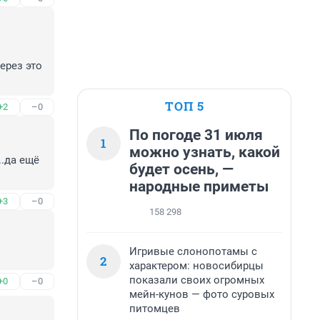
рез это 
ТОП 5
+2
–0
По погоде 31 июля
1
можно узнать, какой
.да ещё 
будет осень, —
народные приметы
+3
–0
158 298
Игривые слонопотамы с
2
характером: новосибирцы
показали своих огромных
+0
–0
мейн-кунов — фото суровых
питомцев