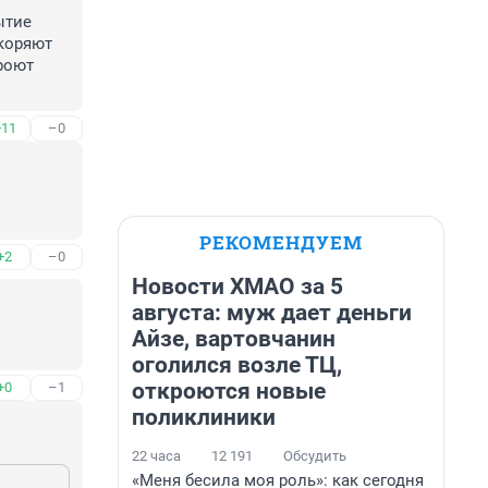
тие 
коряют 
роют 
+11
–0
РЕКОМЕНДУЕМ
+2
–0
Новости ХМАО за 5
августа: муж дает деньги
Айзе, вартовчанин
оголился возле ТЦ,
откроются новые
+0
–1
поликлиники
22 часа
12 191
Обсудить
«Меня бесила моя роль»: как сегодня