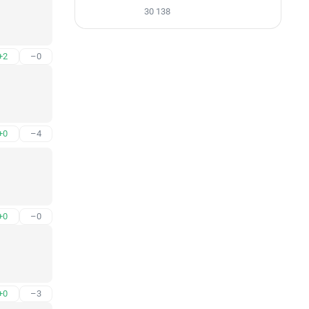
30 138
+2
–0
+0
–4
+0
–0
+0
–3