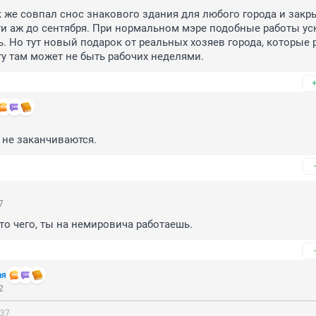
к же совпал снос знакового здания для любого города и закры
и аж до сентября. При нормальном мэре подобные работы ус
ь. Но тут новый подарок от реальных хозяев города, которые 
ту там может не быть рабочих неделями.
и не заканчиваются.
7
 то чего, ты на немировича работаешь.
ая
2
:37