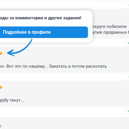
ады за комментарии и другие задания!
одключением новой 30 этажки, за которую в округе побелили 
Подробнее в профиле
расили перила в подъездах, тем самым подкупив продажных 
о. Вот это по нашему... Закатать а потом раскопать
убу тянут....
4