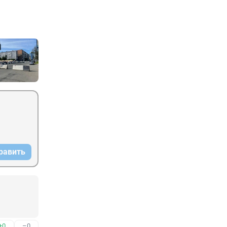
равить
+0
–0