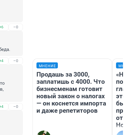
+6
–0
беда.
+4
–0
МНЕНИЕ
МНЕНИ
Продашь за 3000,
«Нико
заплатишь с 4000. Что
побед
то 
бизнесменам готовит
главн
, 
новый закон о налогах
этого
— он коснется импорта
бьет 
+4
–0
и даже репетиторов
прока
отзыв
Нолан