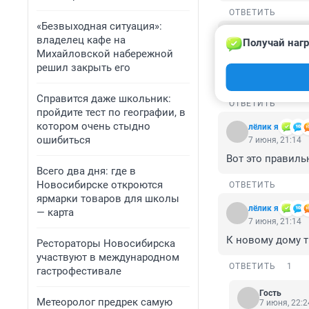
ОТВЕТИТЬ
«Безвыходная ситуация»:
Гость
владелец кафе на
Получай нагр
7 июня, 21:17
Михайловской набережной
Это связано с п
решил закрыть его
поребрики и пок
Справится даже школьник:
ОТВЕТИТЬ
пройдите тест по географии, в
котором очень стыдно
лёлик я
ошибиться
7 июня, 21:14
Вот это правильн
Всего два дня: где в
Новосибирске откроются
ОТВЕТИТЬ
ярмарки товаров для школы
лёлик я
— карта
7 июня, 21:14
К новому дому тр
Рестораторы Новосибирска
участвуют в международном
ОТВЕТИТЬ
1
гастрофестивале
Гость
Метеоролог предрек самую
7 июня, 22:2