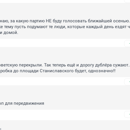
знаю, за какую партию НЕ буду голосовать ближайшей осенью.

же тему пусть подумают те люди, которые каждый день ездят че
 и домой.
оветскую перекрыли. Так теперь ещё и дорогу дублёра сужают..
! пробка до площади Станиславского будет, однозначно!!
оп для передвижения
4