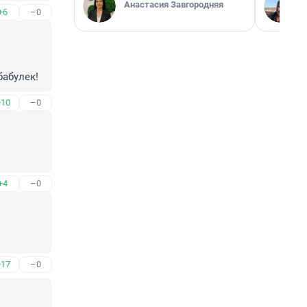
Анастасия Завгородняя
+6
–0
бабулек!
+10
–0
+4
–0
+17
–0