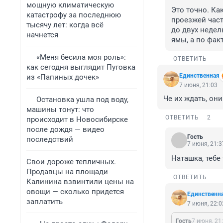
мощную климатическую
Это точно. Ка
катастрофу за последнюю
проезжей част
тысячу лет: когда всё
до двух недел
начнется
ямы, а по фак
«Меня бесила моя роль»:
ОТВЕТИТЬ
как сегодня выглядит Пуговка
Единственная
из «Папиных дочек»
7 июня, 21:03
Че их ждать, он
Остановка ушла под воду,
машины тонут: что
ОТВЕТИТЬ
2
происходит в Новосибирске
после дождя — видео
Гость
последствий
7 июня, 21:3
Наташка, тебе
Свои дороже тепличных.
Продавцы на площади
ОТВЕТИТЬ
Калинина взвинтили цены на
овощи — сколько придется
Единственн
заплатить
7 июня, 22:0
Гость
7 июня, 21