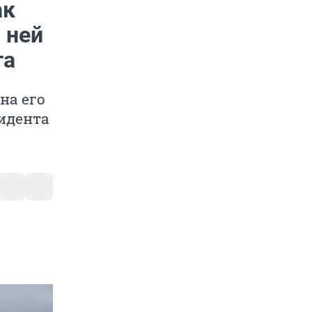
ак
 ней
та
на его
идента