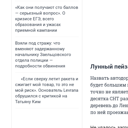
«Как они получают сто баллов
— серьезный вопрос». О
кризисе ЕГЭ, всего
образования и ужасах
приемной кампании
Взяли под стражу: что
вменяют задержанному
начальнику Заельцовского
отдела полиции —
Лунный пей
подробности обвинения
Назвать автодо
«Если сверху летит ракета и
будет большим 
сжигает мой товар, то это не
мой риск». Основатель Levrana
точно не являет
обрушился с критикой на
десятка СНТ ра
Татьяну Ким
деревень до Ле
по ней проезжа
Не удалось загр