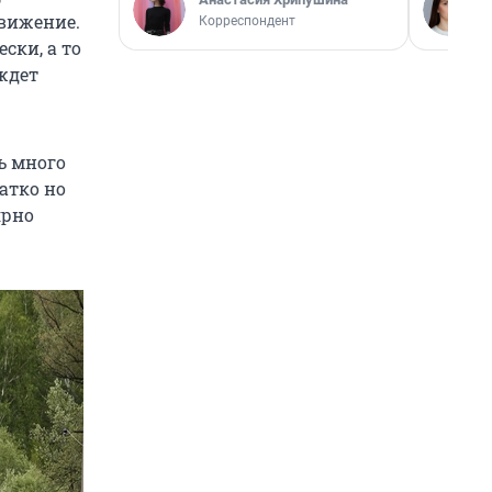
движение.
Корреспондент
ски, а то
 ждет
нь много
ратко но
ярно