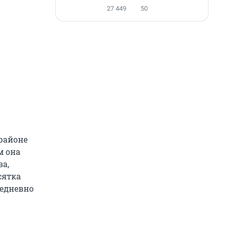
27 449
50
 районе
м она
ва,
сятка
жедневно