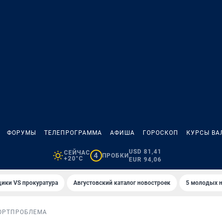
ФОРУМЫ
ТЕЛЕПРОГРАММА
АФИША
ГОРОСКОП
КУРСЫ ВА
USD 81,41
СЕЙЧАС
4
ПРОБКИ
+20°C
EUR 94,06
ики VS прокуратура
Августовский каталог новостроек
5 молодых н
ОРТ
ПРОБЛЕМА