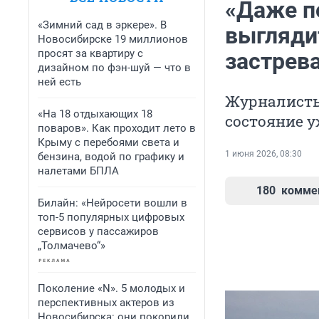
«Даже п
«Зимний сад в эркере». В
выглядит
Новосибирске 19 миллионов
просят за квартиру с
застрев
дизайном по фэн-шуй — что в
ней есть
Журналисты 
«На 18 отдыхающих 18
состояние 
поваров». Как проходит лето в
Крыму с перебоями света и
1 июня 2026, 08:30
бензина, водой по графику и
налетами БПЛА
180
комме
Билайн: «Нейросети вошли в
топ-5 популярных цифровых
сервисов у пассажиров
„Толмачево“»
Поколение «N». 5 молодых и
перспективных актеров из
Новосибирска: они покорили