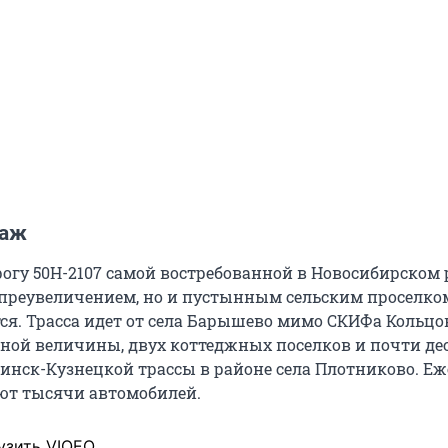
заж
рогу 50Н-2107 самой востребованной в Новосибирском
преувеличением, но и пустынным сельским проселко
ся. Трасса идет от села Барышево мимо СКИФа Кольцо
зной величины, двух коттеджных поселков и почти де
нинск-Кузнецкой трассы в районе села Плотниково. Е
ют тысячи автомобилей.
узить VIQEO