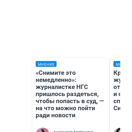
МНЕНИЕ
МНЕНИ
«Снимите это
Красн
немедленно»:
журна
журналистке НГС
отпус
пришлось раздеться,
и объ
чтобы попасть в суд, —
споре
на что можно пойти
Сибир
ради новости
,
Анастасия Хрипушина