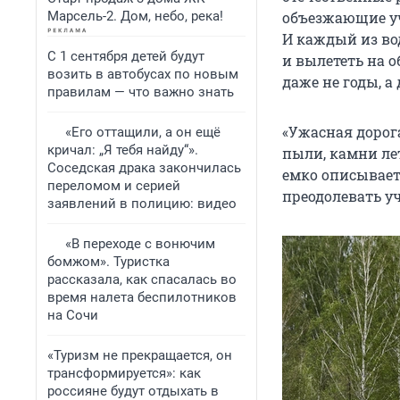
Марсель-2. Дом, небо, река!
объезжающие уч
И каждый из вод
С 1 сентября детей будут
и вылететь на о
возить в автобусах по новым
даже не годы, а
правилам — что важно знать
«Ужасная дорога
«Его оттащили, а он ещё
кричал: „Я тебя найду“».
пыли, камни лет
Соседская драка закончилась
емко описывает
переломом и серией
преодолевать у
заявлений в полицию: видео
«В переходе с вонючим
бомжом». Туристка
рассказала, как спасалась во
время налета беспилотников
на Сочи
«Туризм не прекращается, он
трансформируется»: как
россияне будут отдыхать в