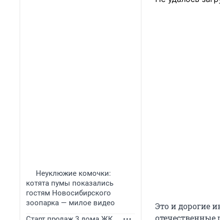
Неуклюжие комочки:
котята пумы показались
гостям Новосибирского
зоопарка — милое видео
Это и дорогие 
отечественные 
Старт продаж 3 дома ЖК