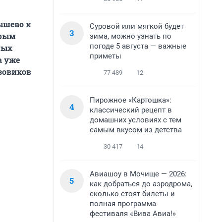
ышево к
Суровой или мягкой будет
3
орым
зима, можно узнать по
погоде 5 августа — важные
ных
приметы
а уже
узовиков
77 489
12
Пирожное «Картошка»:
4
классический рецепт в
домашних условиях с тем
самым вкусом из детства
30 417
14
Авиашоу в Мочище — 2026:
5
как добраться до аэродрома,
сколько стоят билеты и
полная программа
фестиваля «Вива Авиа!»