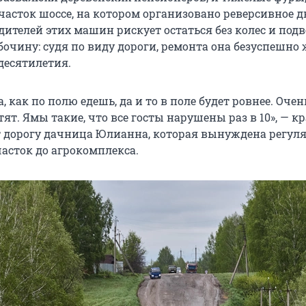
асток шоссе, на котором организовано реверсивное 
ителей этих машин рискует остаться без колес и подве
бочину: судя по виду дороги, ремонта она безуспешно
 десятилетия.
, как по полю едешь, да и то в поле будет ровнее. Оче
ят. Ямы такие, что все госты нарушены раз в 10», — к
 дорогу дачница Юлианна, которая вынуждена регул
часток до агрокомплекса.