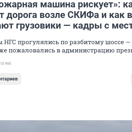
ожарная машина рискует»: к
 дорога возле СКИФа и как в
ают грузовики — кадры с мес
НГС прогулялись по разбитому шоссе — 
уже пожаловались в администрацию през
10 995
нтариев