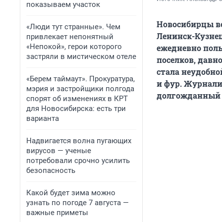
показываем участок
Новосибирцы во
«Люди тут странные». Чем
Ленинск-Кузнец
привлекает непонятный
«Непокой», герои которого
ежедневно пол
застряли в мистическом отеле
поселков, давн
стала неудобно
«Берем таймаут». Прокуратура,
и фур. Журнали
мэрия и застройщики полгода
долгожданный 
спорят об изменениях в КРТ
для Новосибирска: есть три
варианта
Надвигается волна пугающих
вирусов — ученые
потребовали срочно усилить
безопасность
Какой будет зима можно
узнать по погоде 7 августа —
важные приметы