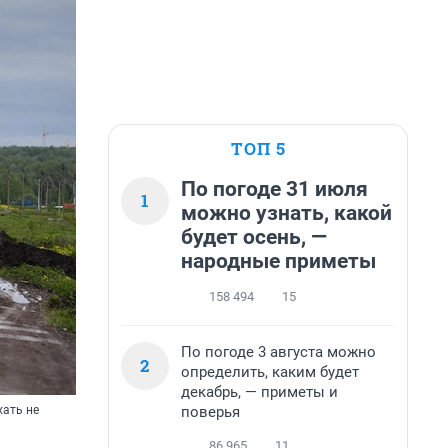
ТОП 5
По погоде 31 июля
1
можно узнать, какой
будет осень, —
народные приметы
158 494
15
По погоде 3 августа можно
2
определить, каким будет
декабрь, — приметы и
поверья
хать не
86 965
11