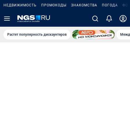
НЕДВИЖИМОСТЬ
ПРОМОКОДЫ
ЗНАКОМСТВА
ПОГОДА
ФО
Растет популярность дискаунтеров
Межд