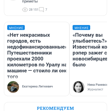
приметы
28 151
7
МНЕНИЕ
МНЕНИЕ
«Нет некрасивых
«Почему вы
городов, есть
улыбаетесь?»
недофинансированные».
Известный кор
Путешественники
рэпер зажег с 
проехали 2000
новосибирцев: 
километров по Уралу на
было
машине — стоило ли оно
того
Нина Раневска
Екатерина Литкевич
Журналист
РЕКОМЕНДУЕМ