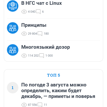
В НГС чат с Linux
4 040
6
Принципы
29 804
180
Многоязыкий дозор
114 202
1 000
ТОП 5
По погоде 3 августа можно
1
определить, каким будет
декабрь, — приметы и поверья
87 556
11