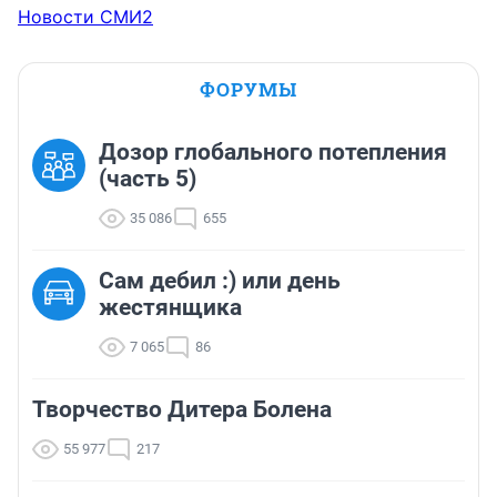
Новости СМИ2
ФОРУМЫ
Дозор глобального потепления
(часть 5)
35 086
655
Сам дебил :) или день
жестянщика
7 065
86
Творчество Дитера Болена
55 977
217