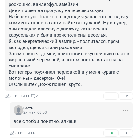
роскошно, вандерфул, амейзин!

Днем пошел на прогулку на терешковскую 
Набережную. Только на подходе я узнал что сегодня у 
комментаторов на этом сайте выпускной. Ну и супер, 
они создали классную движуху, катались на 
карусельках и были преисполнены веселья.

Я, как энергетический вампир, - подпитался, прям 
молодел, щечки стали розовыми.

Затем пришел домой, приготовил вкуснейший салат с 
жирненькой черемшой, а потом поехал кататься на 
силипеде.

Вот теперь поужинал перловкой и у меня курага с 
молочным десертом. О-е!

О! Слышите? Дожж пошел, круто.
+1
–5
ОТВЕТИТЬ
2
Гость
27 мая, 08:53
все с тобой понятно, алкаш!
+0
–0
ОТВЕТИТЬ