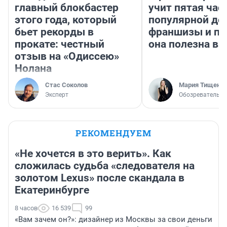
главный блокбастер
учит пятая час
этого года, который
популярной де
бьет рекорды в
франшизы и п
прокате: честный
она полезна в
отзыв на «Одиссею»
Нолана
Стас Соколов
Мария Тищенк
Эксперт
Обозреватель
РЕКОМЕНДУЕМ
«Не хочется в это верить». Как
сложилась судьба «следователя на
золотом Lexus» после скандала в
Екатеринбурге
8 часов
16 539
99
«Вам зачем он?»: дизайнер из Москвы за свои деньги