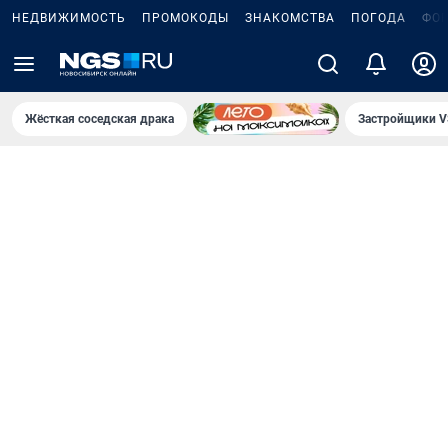
НЕДВИЖИМОСТЬ
ПРОМОКОДЫ
ЗНАКОМСТВА
ПОГОДА
ФО
Жёсткая соседская драка
Застройщики V