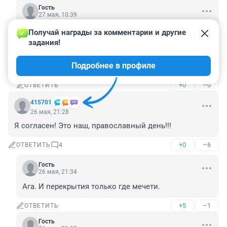
Гость
27 мая, 10:39
Получай награды за комментарии и другие 
Гость
27 мая, 08:53
задания!
все с тобой понятно, алкаш!
Подробнее в профиле
😂😂😂
+0
–0
ОТВЕТИТЬ
415701
26 мая, 21:28
Я согласен! Это наш, православный день!!!
+0
–6
ОТВЕТИТЬ
4
Гость
26 мая, 21:34
Ага. И перекрытия только где мечети.
+5
–1
ОТВЕТИТЬ
Гость