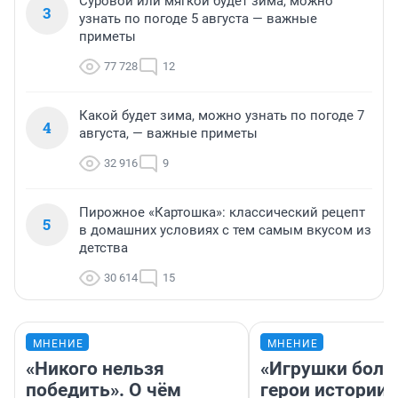
Суровой или мягкой будет зима, можно
3
узнать по погоде 5 августа — важные
приметы
77 728
12
Какой будет зима, можно узнать по погоде 7
4
августа, — важные приметы
32 916
9
Пирожное «Картошка»: классический рецепт
5
в домашних условиях с тем самым вкусом из
детства
30 614
15
МНЕНИЕ
МНЕНИЕ
«Никого нельзя
«Игрушки боль
победить». О чём
герои истории»