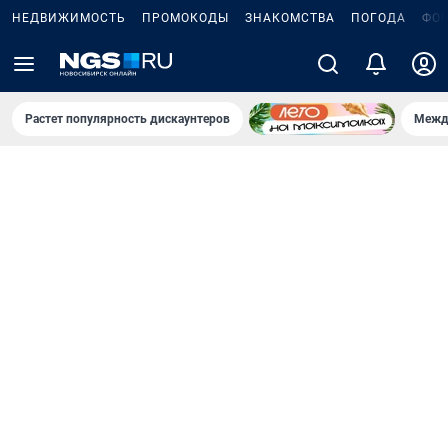
НЕДВИЖИМОСТЬ
ПРОМОКОДЫ
ЗНАКОМСТВА
ПОГОДА
ФО
Растет популярность дискаунтеров
Межд