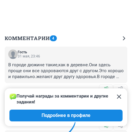
КОММЕНТАРИИ
4
Гость
31 мая, 23:46
В городе дюжине такие,как в деревне.Они здесь 
проще они все здороваются друг с другом.Это хорошо 
и правильно.желают друг другу здоровья.В городе 
этого нет,мы там друг другу чужие.
+0
–0
Получай награды за комментарии и другие 
Гость
28 мая, 03:20
задания!
Чистоту сперва наводят, а потом только 
Подробнее в профиле
поддерживают)
+0
–0