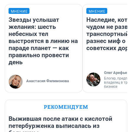
МНЕНИЕ
МНЕНИЕ
Звезды услышат
Наследие, кото
желания: шесть
чудом не разва
небесных тел
транспортный 
выстроятся в линию на
разнес миф о 
параде планет — как
советских доро
правильно провести
день
Олег Арефьев
Блогер, предпри
Анастасия Филимонова
владелец в тра
бизнесе
РЕКОМЕНДУЕМ
Выжившая после атаки с кислотой
петербурженка выписалась из