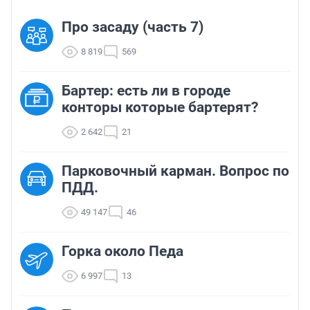
Про засаду (часть 7)
8 819
569
Бартер: есть ли в городе
конторы которые бартерят?
2 642
21
Парковочный карман. Вопрос по
ПДД.
49 147
46
Горка около Педа
6 997
13