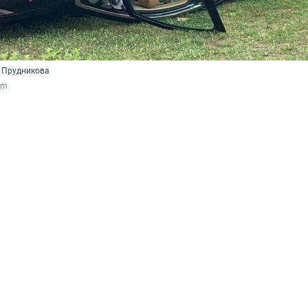
 Прудникова
am