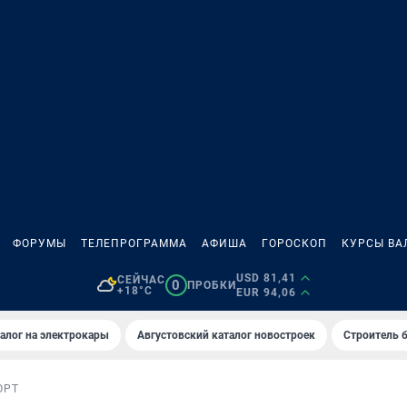
ФОРУМЫ
ТЕЛЕПРОГРАММА
АФИША
ГОРОСКОП
КУРСЫ ВА
USD 81,41
СЕЙЧАС
0
ПРОБКИ
+18°C
EUR 94,06
алог на электрокары
Августовский каталог новостроек
Строитель б
ОРТ