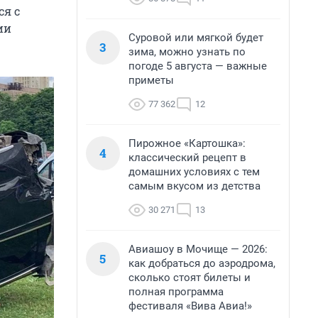
ся с
ии
Суровой или мягкой будет
3
зима, можно узнать по
погоде 5 августа — важные
приметы
77 362
12
Пирожное «Картошка»:
4
классический рецепт в
домашних условиях с тем
самым вкусом из детства
30 271
13
Авиашоу в Мочище — 2026:
5
как добраться до аэродрома,
сколько стоят билеты и
полная программа
фестиваля «Вива Авиа!»