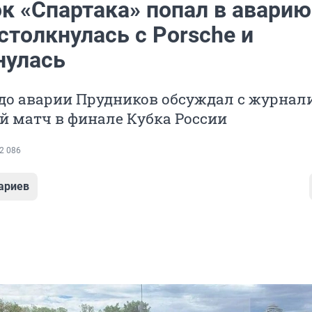
к «Спартака» попал в аварию:
столкнулась с Porsche и
нулась
 до аварии Прудников обсуждал с журна
й матч в финале Кубка России
2 086
ариев