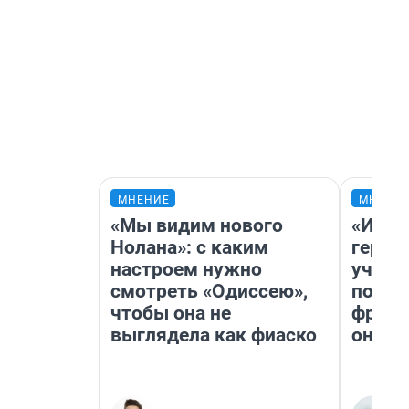
МНЕНИЕ
МНЕНИ
«Мы видим нового
«Игру
Нолана»: с каким
герои
настроем нужно
учит 
смотреть «Одиссею»,
попул
чтобы она не
франш
выглядела как фиаско
она п