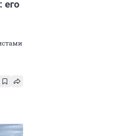
 его
листами