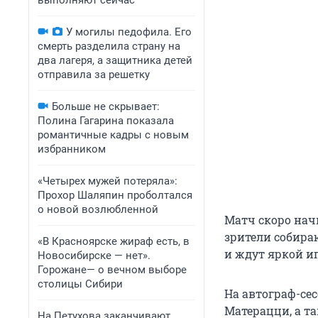
выполняют сейчас
У могилы педофила. Его
смерть разделила страну на
два лагеря, а защитника детей
отправила за решетку
Больше не скрывает:
Полина Гагарина показала
романтичные кадры с новым
избранником
«Четырех мужей потеряла»:
Прохор Шаляпин проболтался
о новой возлюбленной
Матч скоро нач
зрители собира
«В Красноярске жираф есть, в
и ждут яркой и
Новосибирске — нет».
Горожане— о вечном выборе
столицы Сибири
На автограф-се
Матерацци, а т
На Петухова заканчивают