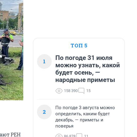
ТОП 5
По погоде 31 июля
1
можно узнать, какой
будет осень, —
народные приметы
158 390
15
По погоде 3 августа можно
2
определить, каким будет
декабрь, — приметы и
поверья
щают РЕН
86 878
11