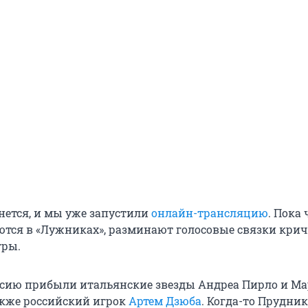
нется, и мы уже запустили
онлайн-трансляцию
. Пока 
ются в «Лужниках», разминают голосовые связки кри
гры.
ссию прибыли итальянские звезды Андреа Пирло и М
акже российский игрок
Артем Дзюба
. Когда-то Прудни