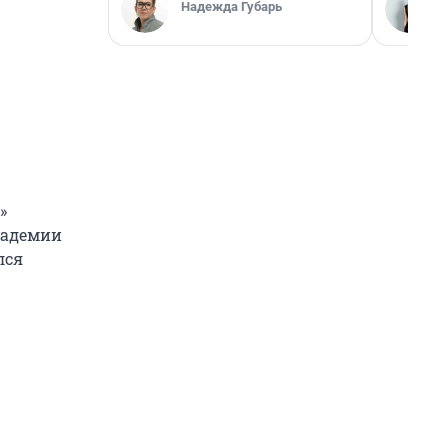
Надежда Губарь
»
кадемии
лся