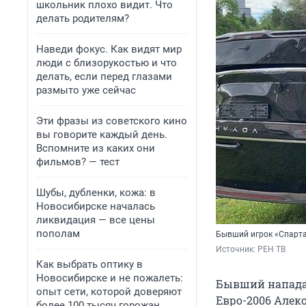
школьник плохо видит. Что
делать родителям?
Наведи фокус. Как видят мир
люди с близорукостью и что
делать, если перед глазами
размыто уже сейчас
Эти фразы из советского кино
вы говорите каждый день.
Вспомните из каких они
фильмов? — тест
Шубы, дубленки, кожа: в
Новосибирске началась
ликвидация — все цены
пополам
Бывший игрок «Спарта
Источник: 
РЕН ТВ
Как выбрать оптику в
Новосибирске и не пожалеть:
Бывший напада
опыт сети, которой доверяют
Евро-2006 Алек
более 100 тысяч горожан