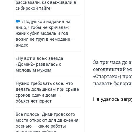
рассказали, как выживали в
сибирской тайге
«Подушкой надавил на
лицо, чтобы не кричала»:
жених убил модель и год
возил ее труп в чемодане —
видео
«Ну вот и всё»: звезда
За три часа до
«Дома-2» развелась с
сегодняшний ма
молодым мужем
«Спартака») про
назвать фаворит
Нужно требовать свое. Что
делать дольщикам при срыве
сроков сдачи дома —
Не удалось загр
объясняет юрист
Все полосы Димитровского
моста откроют для движения
осенью — какие работы