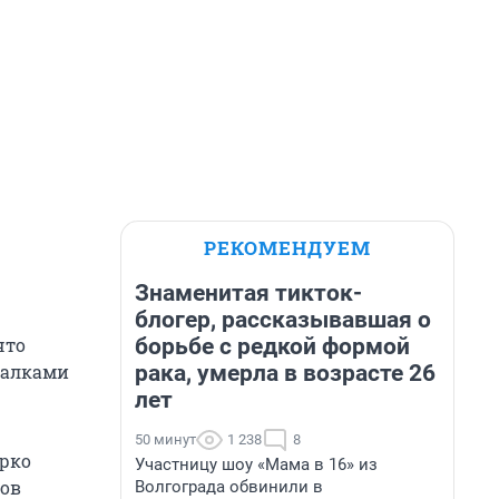
РЕКОМЕНДУЕМ
Знаменитая тикток-
блогер, рассказывавшая о
борьбе с редкой формой
что
рака, умерла в возрасте 26
чалками
лет
50 минут
1 238
8
арко
Участницу шоу «Мама в 16» из
ков
Волгограда обвинили в