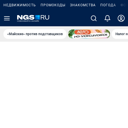
НЕДВИЖИМОСТЬ
ПРОМОКОДЫ
ЗНАКОМСТВА
ПОГОДА
ФО
«Майские» против подставщиков
Налог 