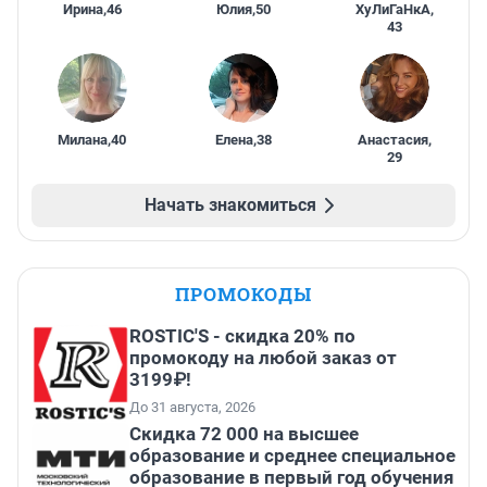
Ирина
,
46
Юлия
,
50
ХуЛиГаНкА
,
43
Милана
,
40
Елена
,
38
Анастасия
,
29
Начать знакомиться
ПРОМОКОДЫ
ROSTIC'S - скидка 20% по
промокоду на любой заказ от
3199₽!
До 31 августа, 2026
Скидка 72 000 на высшее
образование и среднее специальное
образование в первый год обучения