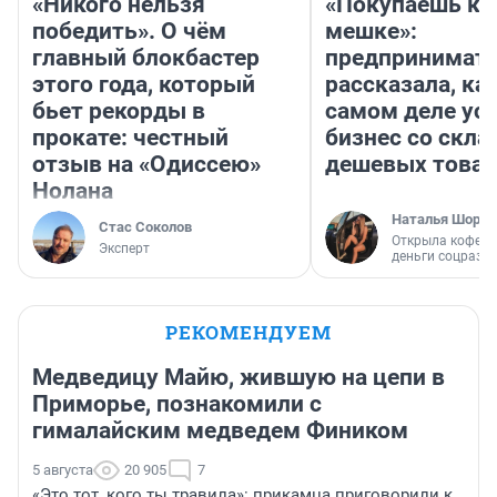
«Никого нельзя
«Покупаешь ко
победить». О чём
мешке»:
главный блокбастер
предпринимат
этого года, который
рассказала, как
бьет рекорды в
самом деле ус
прокате: честный
бизнес со скл
отзыв на «Одиссею»
дешевых това
Нолана
Наталья Шорох
Стас Соколов
Открыла кофейн
Эксперт
деньги соцразв
РЕКОМЕНДУЕМ
Медведицу Майю, жившую на цепи в
Приморье, познакомили с
гималайским медведем Фиником
5 августа
20 905
7
«Это тот, кого ты травила»: прикамца приговорили к