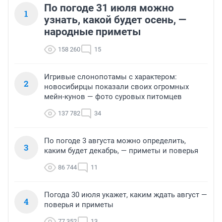
По погоде 31 июля можно
1
узнать, какой будет осень, —
народные приметы
158 260
15
Игривые слонопотамы с характером:
2
новосибирцы показали своих огромных
мейн-кунов — фото суровых питомцев
137 782
34
По погоде 3 августа можно определить,
3
каким будет декабрь, — приметы и поверья
86 744
11
Погода 30 июля укажет, каким ждать август —
4
поверья и приметы
77 352
13