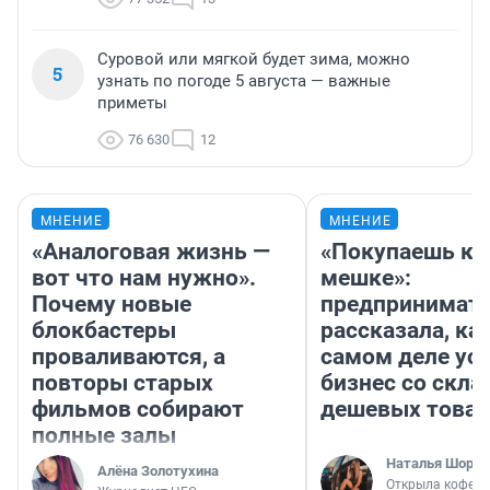
Суровой или мягкой будет зима, можно
5
узнать по погоде 5 августа — важные
приметы
76 630
12
МНЕНИЕ
МНЕНИЕ
«Аналоговая жизнь —
«Покупаешь ко
вот что нам нужно».
мешке»:
Почему новые
предпринимат
блокбастеры
рассказала, как
проваливаются, а
самом деле ус
повторы старых
бизнес со скл
фильмов собирают
дешевых това
полные залы
Наталья Шорох
Алёна Золотухина
Открыла кофейн