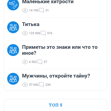
Маленькие хитрости
14 743
31
Титька
123 436
516
Приметы это знаки или что то
иное?
6 502
37
Мужчины, откройте тайну?
37 642
234
ТОП 5