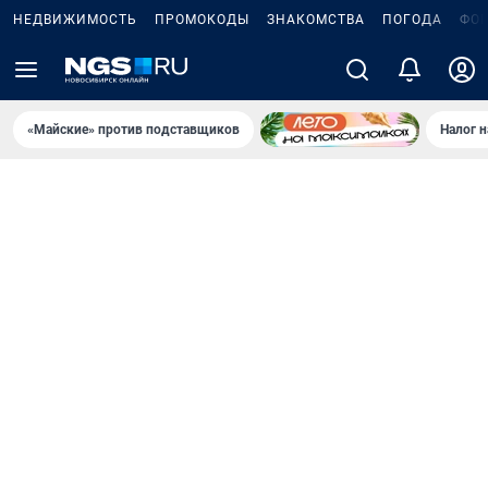
НЕДВИЖИМОСТЬ
ПРОМОКОДЫ
ЗНАКОМСТВА
ПОГОДА
ФО
«Майские» против подставщиков
Налог 