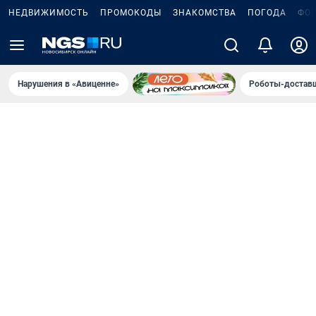
НЕДВИЖИМОСТЬ
ПРОМОКОДЫ
ЗНАКОМСТВА
ПОГОДА
ФО
Нарушения в «Авиценне»
Роботы-доставщ