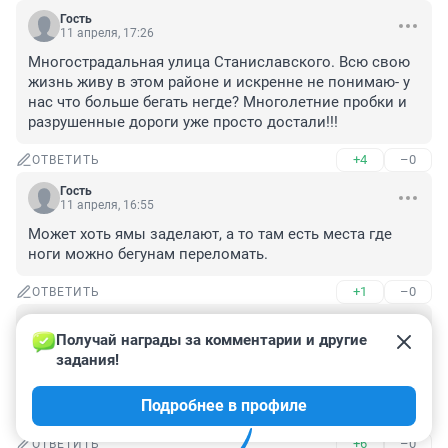
Гость
11 апреля, 17:26
Многострадальная улица Станиславского. Всю свою 
жизнь живу в этом районе и искренне не понимаю- у 
нас что больше бегать негде? Многолетние пробки и 
разрушенные дороги уже просто достали!!!
+4
–0
ОТВЕТИТЬ
Гость
11 апреля, 16:55
Может хоть ямы заделают, а то там есть места где 
ноги можно бегунам переломать.
+1
–0
ОТВЕТИТЬ
Гость
11 апреля, 15:02
Получай награды за комментарии и другие 
задания!
В парке «Арена» и на парковках «Сибирь Арены» 
можно бегать без создания проблем транспорту. Но, 
Подробнее в профиле
увы ...
+6
–0
ОТВЕТИТЬ