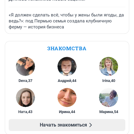
«Я должен сделать всё, чтобы у жены были ягоды, да
ведь?»: под Пермью семья создала клубничную
ферму — история бизнеса
ЗНАКОМСТВА
Deva
,
37
Андрей
,
44
Irina
,
40
Ната
,
43
Ирина
,
44
Марина
,
54
Начать знакомиться