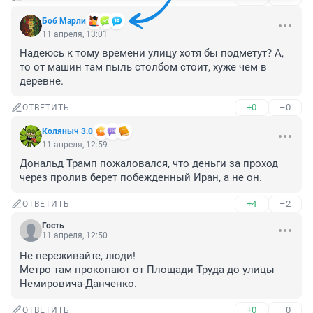
Боб Марли
11 апреля, 13:01
Надеюсь к тому времени улицу хотя бы подметут? А, 
то от машин там пыль столбом стоит, хуже чем в 
деревне.
+0
–0
ОТВЕТИТЬ
Коляныч 3.0
11 апреля, 12:59
Дональд Трамп пожаловался, что деньги за проход 
через пролив берет побежденный Иран, а не он.
+4
–2
ОТВЕТИТЬ
Гость
11 апреля, 12:50
Не переживайте, люди!

Метро там прокопают от Площади Труда до улицы 
Немировича-Данченко.
+0
–0
ОТВЕТИТЬ