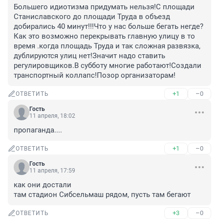
Большего идиотизма придумать нельзя!С площади 
Станиславского до площади Труда в объезд 
добирались 40 минут!!!Что у нас больше бегать негде? 
Как это возможно перекрывать главную улицу в то 
время .когда площадь Труда и так сложная развязка, 
дублируются улиц нет!Значит надо ставить 
регулировщиков.В субботу многие работают!Создали 
транспортный коллапс!Позор организаторам!
+1
–0
ОТВЕТИТЬ
Гость
11 апреля, 18:02
пропаганда....
+1
–0
ОТВЕТИТЬ
Гость
11 апреля, 17:59
как они достали

там стадион Сибсельмаш рядом, пусть там бегают
+3
–0
ОТВЕТИТЬ