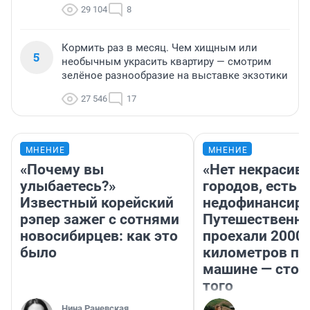
29 104
8
Кормить раз в месяц. Чем хищным или
5
необычным украсить квартиру — смотрим
зелёное разнообразие на выставке экзотики
27 546
17
МНЕНИЕ
МНЕНИЕ
«Почему вы
«Нет некрасив
улыбаетесь?»
городов, есть
Известный корейский
недофинансиро
рэпер зажег с сотнями
Путешественн
новосибирцев: как это
проехали 2000
было
километров по 
машине — стои
того
Нина Раневская