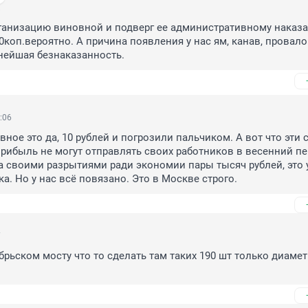
8
ганизацию виновной и подверг ее административному наказани
0коп.вероятно. А причина появления у нас ям, канав, провалов
нейшая безнаказанность.
:06
ное это да, 10 рублей и погрозили пальчиком. А вот что эти с
рибыль не могут отправлять своих работников в весенний пе
 своими разрытиями ради экономии пары тысяч рублей, это у
ка. Но у нас всё повязано. Это в Москве строго.
7
брьском мосту что то сделать там таких 190 шт только диаметр