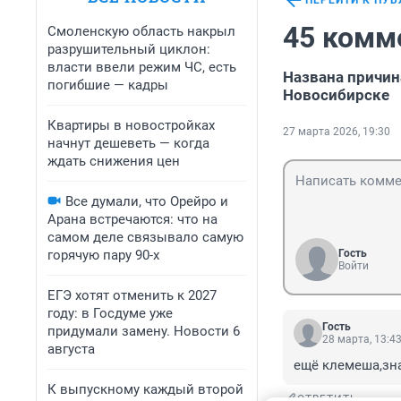
ПЕРЕЙТИ К ПУ
45 комм
Смоленскую область накрыл
разрушительный циклон:
власти ввели режим ЧС, есть
Названа причин
погибшие — кадры
Новосибирске
Квартиры в новостройках
27 марта 2026, 19:30
начнут дешеветь — когда
ждать снижения цен
Все думали, что Орейро и
Арана встречаются: что на
самом деле связывало самую
горячую пару 90-х
Гость
Войти
ЕГЭ хотят отменить к 2027
году: в Госдуме уже
Гость
придумали замену. Новости 6
28 марта, 13:4
августа
ещё клемеша,зн
К выпускному каждый второй
ОТВЕТИТЬ