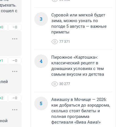
ъехать. 
 сошел с 
Суровой или мягкой будет
3
зима, можно узнать по
погоде 5 августа — важные
+0
–0
приметы
77 371
Пирожное «Картошка»:
4
+1
–0
классический рецепт в
домашних условиях с тем
самым вкусом из детства
лей 
30 277
+2
–0
Авиашоу в Мочище — 2026:
5
как добраться до аэродрома,
сколько стоят билеты и
полная программа
ной 
фестиваля «Вива Авиа!»