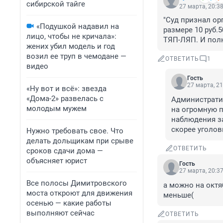
сибирской тайге
27 марта, 20:3
"Суд признал ор
«Подушкой надавил на
размере 10 руб.5
лицо, чтобы не кричала»:
ТЯП-ЛЯП. И пол
жених убил модель и год
возил ее труп в чемодане —
ОТВЕТИТЬ
1
видео
Гость
27 марта, 21
«Ну вот и всё»: звезда
«Дома-2» развелась с
Административ
молодым мужем
на огромную п
наблюдения за
скорее уголов
Нужно требовать свое. Что
делать дольщикам при срыве
ОТВЕТИТЬ
сроков сдачи дома —
объясняет юрист
Гость
27 марта, 20:3
Все полосы Димитровского
а можно на октя
моста откроют для движения
меньше(
осенью — какие работы
выполняют сейчас
ОТВЕТИТЬ