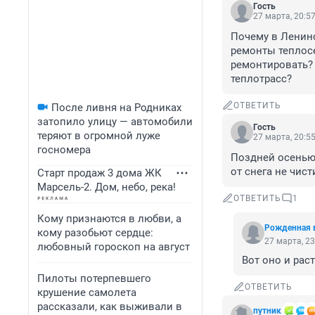
Гость
27 марта, 20:5
Почему в Ленинс
ремонты теплосе
ремонтировать? 
теплотрасс?
ОТВЕТИТЬ
После ливня на Родниках
затопило улицу — автомобили
Гость
теряют в огромной луже
27 марта, 20:5
госномера
Поздней осенью 
от снега не чист
Старт продаж 3 дома ЖК
Марсель-2. Дом, небо, река!
ОТВЕТИТЬ
1
Кому признаются в любви, а
Рожденная 
кому разобьют сердце:
27 марта, 23
любовный гороскоп на август
Вот оно и раст
Пилоты потерпевшего
ОТВЕТИТЬ
крушение самолета
рассказали, как выживали в
путник