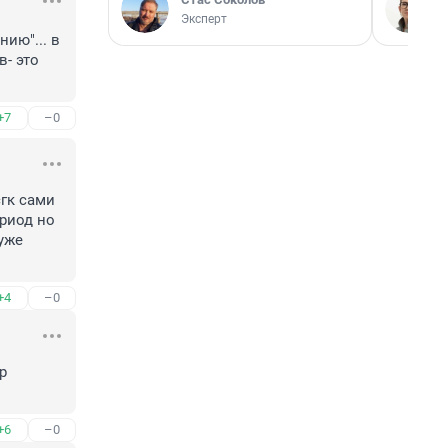
Эксперт
ю"... в 
- это 
+7
–0
гк сами 
риод но 
же 
+4
–0
 
+6
–0