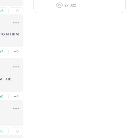
27 322
+5
–0
то и нам 
+2
–0
 - не 
+0
–0
+3
–0