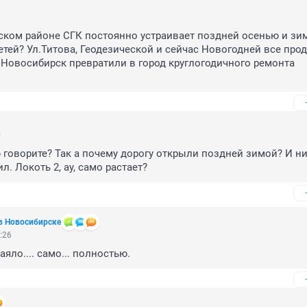
7
ком районе СГК постоянно устраивает поздней осенью и зим
тей? Ул.Титова, Геодезической и сейчас Новогодней все про
Новосибирск превратили в город круглогодичного ремонта 
5
говорите? Так а почему дорогу открыли поздней зимой? И ник
ил. Локоть 2, ау, само растает?
в Новосибирске
:26
аяло.... само... полностью.