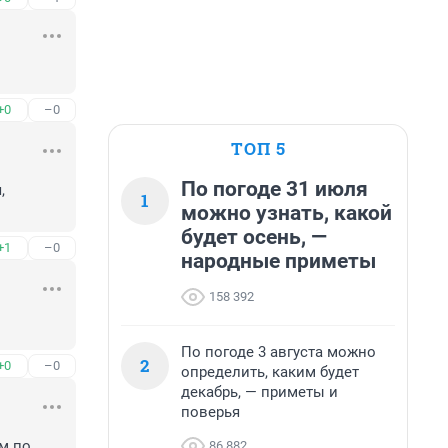
+0
–0
ТОП 5
По погоде 31 июля
 
1
можно узнать, какой
будет осень, —
+1
–0
народные приметы
158 392
По погоде 3 августа можно
2
+0
–0
определить, каким будет
декабрь, — приметы и
поверья
м по 
86 882