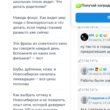
школьник плохо видит. Что
Получай наград
делать родителям?
Гость
28 марта, 06:5
П
Наведи фокус. Как видят мир
Яма глыбокая
люди с близорукостью и что
делать, если перед глазами
ОТВЕТИТЬ
размыто уже сейчас
ABK
28 марта, 01:4
Эти фразы из советского кино
ну так-то в горо
вы говорите каждый день.
превратившие до
Вспомните из каких они
фильмов? — тест
ОТВЕТИТЬ
Шубы, дубленки, кожа: в
офо
Новосибирске началась
28 марта, 00:0
ликвидация — все цены
Работы были зав
пополам
ОТВЕТИТЬ
Как выбрать оптику в
Рожденная в Н
Новосибирске и не пожалеть:
27 марта, 23:2
опыт сети, которой доверяют
Ага, сделали в 
более 100 тысяч горожан