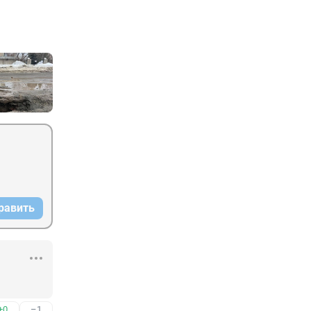
равить
+0
–1