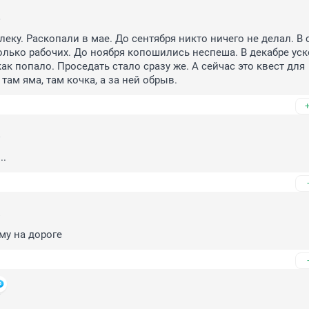
6
еку. Раскопали в мае. До сентября никто ничего не делал. В с
лько рабочих. До ноября копошились неспеша. В декабре уск
ак попало. Проседать стало сразу же. А сейчас это квест для 
там яма, там кочка, а за ней обрыв.
0
..
8
му на дороге
7