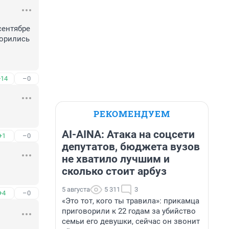
ентябре 
орились 
+14
–0
РЕКОМЕНДУЕМ
AI-AINA: Атака на соцсети
+1
–0
депутатов, бюджета вузов
не хватило лучшим и
сколько стоит арбуз
5 августа
5 311
3
+4
–0
«Это тот, кого ты травила»: прикамца
приговорили к 22 годам за убийство
семьи его девушки, сейчас он звонит