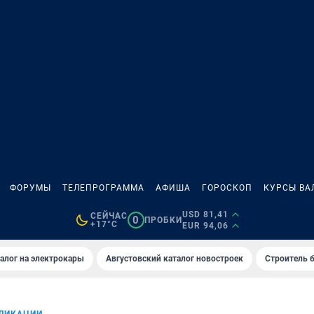
ФОРУМЫ
ТЕЛЕПРОГРАММА
АФИША
ГОРОСКОП
КУРСЫ ВА
USD 81,41
СЕЙЧАС
0
ПРОБКИ
+17°C
EUR 94,06
алог на электрокары
Августовский каталог новостроек
Строитель б