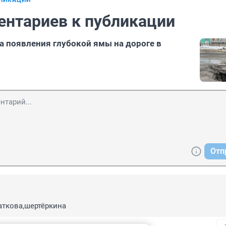
БЛИКАЦИИ
ентариев к публикации
а появления глубокой ямы на дороге в
Отп
3
аткова,шертёркина