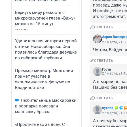
проезду, даже м
И вообще - не по
Вернуть миру резкость с
этого "ремонта".
микрохирургией глаза «Вижу»
можно за 15 минут
ОТВЕТИТЬ
Аарон Вассерт
Удивительная история первой
27 марта, 21:5
оптики Новосибирска. Она
Чо там, Байден 
появилась благодаря девушке
из сибирской глубинки
ОТВЕТИТЬ
Гость
Премьер‑министр Монголии
27 марта, 21:4
примет участие в
А в мэрии не на
экономическом форуме во
Пашино без све
Владивостоке
ОТВЕТИТЬ
Любительница маскировки:
в зоопарке показали
путник
мартышку Бразза
27 марта, 21:3
А почему бы мэр
«Простите нас за всё». С
ответственностью