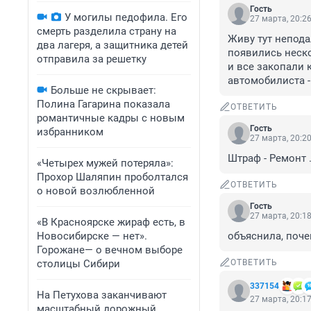
Гость
У могилы педофила. Его
27 марта, 20:2
смерть разделила страну на
Живу тут неподал
два лагеря, а защитника детей
появились неско
отправила за решетку
и все закопали к
автомобилиста - 
Больше не скрывает:
Полина Гагарина показала
ОТВЕТИТЬ
романтичные кадры с новым
Гость
избранником
27 марта, 20:2
Штраф - Ремонт .
«Четырех мужей потеряла»:
Прохор Шаляпин проболтался
ОТВЕТИТЬ
о новой возлюбленной
Гость
27 марта, 20:1
«В Красноярске жираф есть, в
Новосибирске — нет».
объяснила, поче
Горожане— о вечном выборе
столицы Сибири
ОТВЕТИТЬ
337154
На Петухова заканчивают
27 марта, 20:1
масштабный дорожный