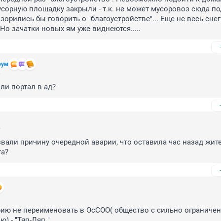
усорную площадку закрыли - т.к. не может мусоровоз сюда под
зорились бы говорить о "благоустройстве"... Еще не весь снег
 Но зачатки новых ям уже виднеются.....
рум
6
или портал в ад?
5
звали причину очередной аварии, что оставила час назад жите
та?
1
ию не переименовать в ОсСОО( общество с сильно ограничен
) - "Тяп-Ляп ".