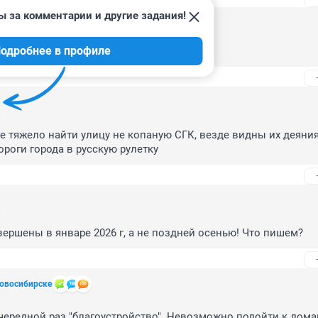
ы за комментарии и другие задания!
7
одробнее в профиле
0
де тяжело найти улицу не копаную СГК, везде видны их деяния,
роги города в русскую рулетку
0
ершены в январе 2026 г, а не поздней осенью! Что пишем?
овосибирске
3
очередной раз "благоустройство". Невозможно подойти к дома