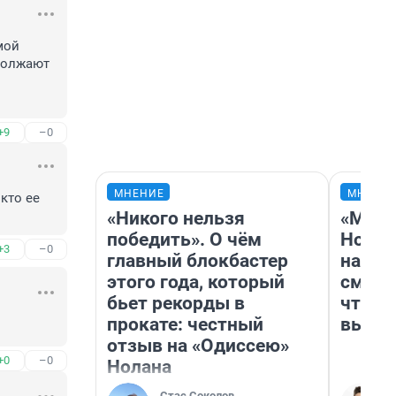
ой 
должают 
+9
–0
МНЕНИЕ
МНЕНИ
то ее 
«Никого нельзя
«Мы в
победить». О чём
Нолан
+3
–0
главный блокбастер
настр
этого года, который
смотр
бьет рекорды в
чтобы
прокате: честный
выгля
отзыв на «Одиссею»
+0
–0
Нолана
Стас Соколов