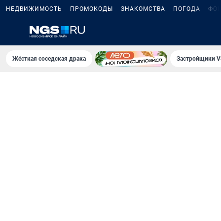
НЕДВИЖИМОСТЬ
ПРОМОКОДЫ
ЗНАКОМСТВА
ПОГОДА
ФО
Жёсткая соседская драка
Застройщики V