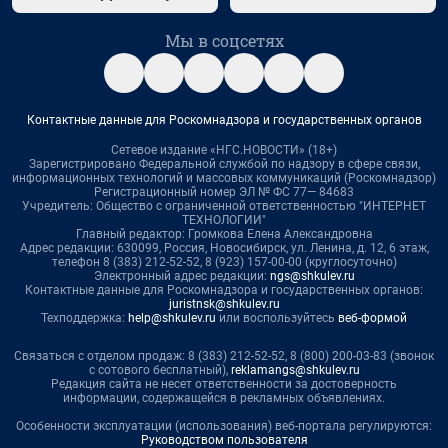
Мы в соцсетях
Контактные данные для Роскомнадзора и государственных органов
Сетевое издание «НГС.НОВОСТИ» (18+)
Зарегистрировано Федеральной службой по надзору в сфере связи,
информационных технологий и массовых коммуникаций (Роскомнадзор)
Регистрационный номер ЭЛ № ФС 77— 84683
Учредитель: Общество с ограниченной ответственностью "ИНТЕРНЕТ
ТЕХНОЛОГИИ"
Главный редактор: Громкова Елена Александровна
Адрес редакции: 630099, Россия, Новосибирск, ул. Ленина, д. 12, 6 этаж,
телефон 8 (383) 212-52-52, 8 (923) 157-00-00 (круглосуточно)
Электронный адрес редакции:
ngs@shkulev.ru
Контактные данные для Роскомнадзора и государственных органов:
juristnsk@shkulev.ru
Техподдержка:
help@shkulev.ru
или воспользуйтесь
веб-формой
Связаться с отделом продаж: 8 (383) 212-52-52, 8 (800) 200-03-83 (звонок
с сотового бесплатный),
reklamangs@shkulev.ru
Редакция сайта не несет ответственности за достоверность
информации, содержащейся в рекламных объявлениях.
Особенности эксплуатации (использования) веб-портала регулируются:
Руководством пользователя