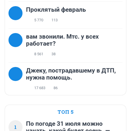
Проклятый февраль
5 770
113
вам звонили. Мтс. у всех
работает?
8 561
38
Джеку, пострадавшему в ДТП,
нужна помощь.
17 683
86
ТОП 5
По погоде 31 июля можно
1
узнать, какой будет осень, —