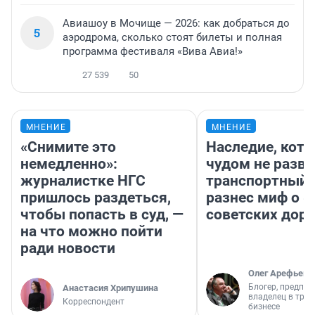
Авиашоу в Мочище — 2026: как добраться до
5
аэродрома, сколько стоят билеты и полная
программа фестиваля «Вива Авиа!»
27 539
50
МНЕНИЕ
МНЕНИЕ
«Снимите это
Наследие, кото
немедленно»:
чудом не разва
журналистке НГС
транспортный 
пришлось раздеться,
разнес миф о 
чтобы попасть в суд, —
советских доро
на что можно пойти
ради новости
Олег Арефьев
Блогер, предпри
Анастасия Хрипушина
владелец в тра
Корреспондент
бизнесе