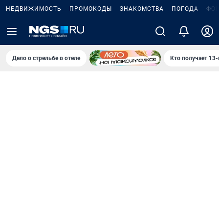
НЕДВИЖИМОСТЬ
ПРОМОКОДЫ
ЗНАКОМСТВА
ПОГОДА
ФО
Дело о стрельбе в отеле
Кто получает 13-