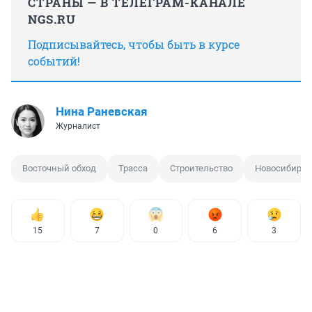
СТРАНЫ — В ТЕЛЕГРАМ-КАНАЛЕ
NGS.RU
Подписывайтесь, чтобы быть в курсе
событий!
Нина Раневская
Журналист
Восточный обход
Трасса
Строительство
Новосибирск
15
7
0
6
3