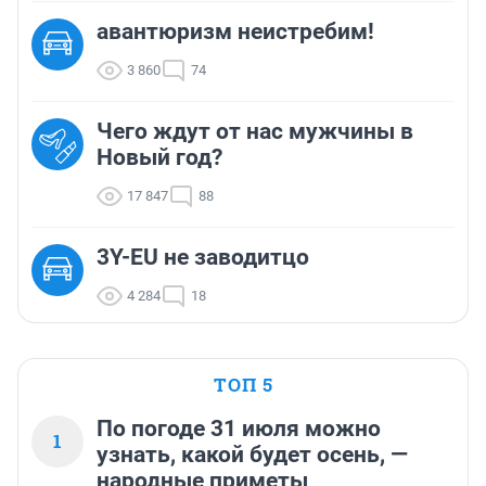
авантюризм неистребим!
3 860
74
Чего ждут от нас мужчины в
Новый год?
17 847
88
3Y-EU не заводитцо
4 284
18
ТОП 5
По погоде 31 июля можно
1
узнать, какой будет осень, —
народные приметы