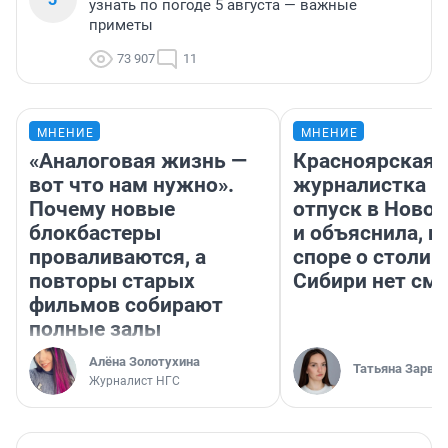
узнать по погоде 5 августа — важные
приметы
73 907
11
МНЕНИЕ
МНЕНИЕ
«Аналоговая жизнь —
Красноярская
вот что нам нужно».
журналистка п
Почему новые
отпуск в Ново
блокбастеры
и объяснила, п
проваливаются, а
споре о столиц
повторы старых
Сибири нет см
фильмов собирают
полные залы
Алёна Золотухина
Татьяна Зарва
Журналист НГС