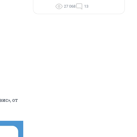
27 068
13
ис», от