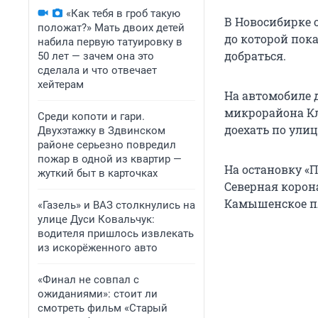
«Как тебя в гроб такую
В Новосибирке 
положат?» Мать двоих детей
до которой пока
набила первую татуировку в
добраться.
50 лет — зачем она это
сделала и что отвечает
хейтерам
На автомобиле 
микрорайона Кл
Среди копоти и гари.
доехать по ули
Двухэтажку в Здвинском
районе серьезно повредил
пожар в одной из квартир —
На остановку «
жуткий быт в карточках
Северная корон
Камышенское пл
«Газель» и ВАЗ столкнулись на
улице Дуси Ковальчук:
водителя пришлось извлекать
из искорёженного авто
«Финал не совпал с
ожиданиями»: стоит ли
смотреть фильм «Старый