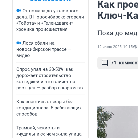
Как про
От пожара до уголовного
Ключ-Ка
дела. В Новосибирске сгорели
«Тойота» и «Гелендваген» —
хроника происшествия
Пока до мед
Лося сбили на
12 июля 2025, 10:15
новосибирской трассе —
видео
71
коммен
Спрос упал на 30-50%: как
дорожает строительство
коттеджей и что влияет на
рост цен — разбор в карточках
Как спастись от жары без
кондиционера: 5 работающих
способов
Трамвай, чекисты и
«чудильник»: чем жила улица