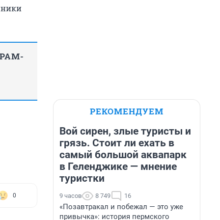
иники
ГРАМ-
РЕКОМЕНДУЕМ
Вой сирен, злые туристы и
грязь. Стоит ли ехать в
самый большой аквапарк
в Геленджике — мнение
туристки
9 часов
8 749
16
0
«Позавтракал и побежал — это уже
привычка»: история пермского