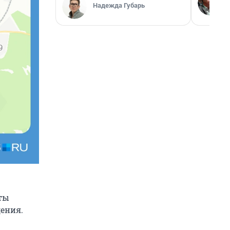
Надежда Губарь
ты
ения.