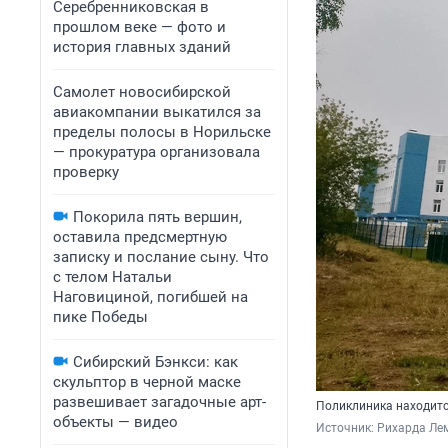
Серебренниковская в
прошлом веке — фото и
история главных зданий
Самолет новосибирской
авиакомпании выкатился за
пределы полосы в Норильске
— прокуратура организовала
проверку
Покорила пять вершин,
оставила предсмертную
записку и послание сыну. Что
с телом Натальи
Наговициной, погибшей на
пике Победы
Сибирский Бэнкси: как
скульптор в черной маске
развешивает загадочные арт-
Поликлиника находитс
объекты — видео
Источник: 
Рихарда Лем