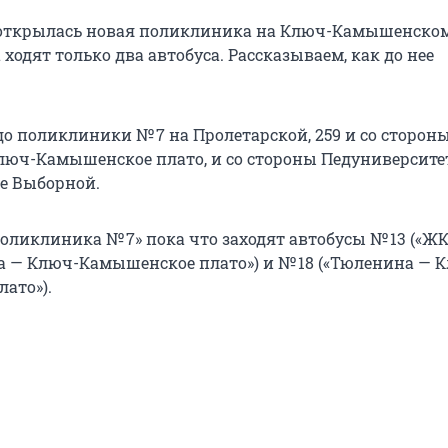
открылась новая поликлиника на Ключ-Камышенском
 ходят только два автобуса. Рассказываем, как до нее
до поликлиники № 7 на Пролетарской, 259 и со сторон
юч-Камышенское плато, и со стороны Педуниверсит
це Выборной.
Поликлиника № 7» пока что заходят автобусы № 13 («Ж
а — Ключ-Камышенское плато») и № 18 («Тюленина — 
ато»).