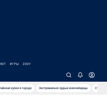
ЛЮТ
ИГРЫ
ZODY
тайская кухня в городе
Экстремально худые новосибирцы
Старт те