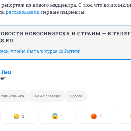
 репортаж из нового медцентра. О том, что до поликл
ся,
рассказывали
первые пациенты.
ОВОСТИ НОВОСИБИРСКА И СТРАНЫ — В ТЕЛЕ
S.RU
сь, чтобы быть в курсе событий!
а Лем
ент
Поликлиника
Схема проезда
Дорога
2
1
4