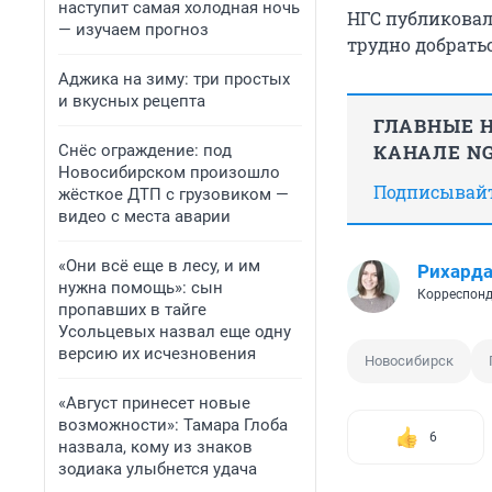
наступит самая холодная ночь
НГС публиковал
— изучаем прогноз
трудно добрать
Аджика на зиму: три простых
и вкусных рецепта
ГЛАВНЫЕ Н
КАНАЛЕ NG
Снёс ограждение: под
Новосибирском произошло
Подписывайте
жёсткое ДТП с грузовиком —
видео с места аварии
«Они всё еще в лесу, и им
Рихард
нужна помощь»: сын
Корреспонд
пропавших в тайге
Усольцевых назвал еще одну
версию их исчезновения
Новосибирск
«Август принесет новые
возможности»: Тамара Глоба
6
назвала, кому из знаков
зодиака улыбнется удача