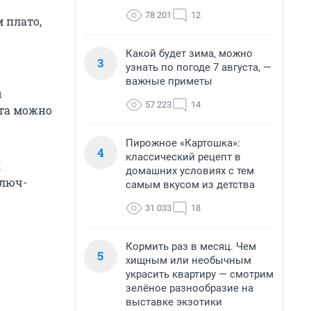
78 201
12
 плато,
Какой будет зима, можно
3
узнать по погоде 7 августа, —
важные приметы
ы
57 223
14
ета можно
Пирожное «Картошка»:
4
классический рецепт в
К
домашних условиях с тем
Ключ-
самым вкусом из детства
31 033
18
Кормить раз в месяц. Чем
5
хищным или необычным
украсить квартиру — смотрим
зелёное разнообразие на
выставке экзотики