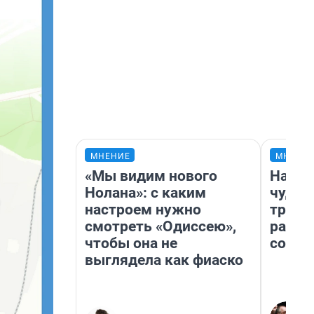
МНЕНИЕ
МНЕНИ
«Мы видим нового
Насле
Нолана»: с каким
чудом
настроем нужно
транс
смотреть «Одиссею»,
разне
чтобы она не
совет
выглядела как фиаско