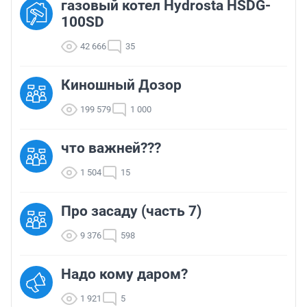
газовый котел Hydrosta HSDG-
100SD
42 666
35
Киношный Дозор
199 579
1 000
что важней???
1 504
15
Про засаду (часть 7)
9 376
598
Надо кому даром?
1 921
5