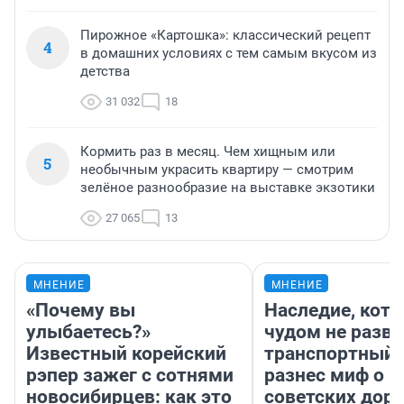
Пирожное «Картошка»: классический рецепт
4
в домашних условиях с тем самым вкусом из
детства
31 032
18
Кормить раз в месяц. Чем хищным или
5
необычным украсить квартиру — смотрим
зелёное разнообразие на выставке экзотики
27 065
13
МНЕНИЕ
МНЕНИЕ
«Почему вы
Наследие, кото
улыбаетесь?»
чудом не разва
Известный корейский
транспортный 
рэпер зажег с сотнями
разнес миф о 
новосибирцев: как это
советских доро