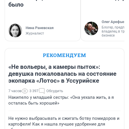
было
Олег Арефьев
Блогер, предпри
Нина Раневская
владелец в тра
Журналист
бизнесе
РЕКОМЕНДУЕМ
«Не вольеры, а камеры пыток»:
девушка пожаловалась на состояние
экопарка «Лотос» в Уссурийске
7 часов
3 397
Обсудить
Накипело у младшей сестры: «Она уехала жить, а я
осталась быть хорошей»
Не нужно выбрасывать и сжигать ботву помидоров и
картофеля! Как я нашла лучшее удобрение для