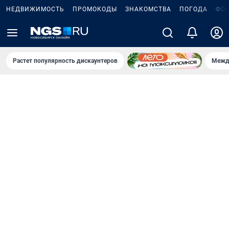
НЕДВИЖИМОСТЬ
ПРОМОКОДЫ
ЗНАКОМСТВА
ПОГОДА
ФО
Растет популярность дискаунтеров
Межд