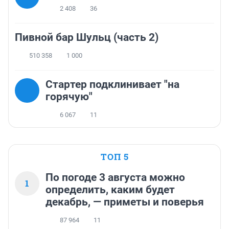
2 408
36
Пивной бар Шульц (часть 2)
510 358
1 000
Стартер подклинивает "на
горячую"
6 067
11
ТОП 5
По погоде 3 августа можно
1
определить, каким будет
декабрь, — приметы и поверья
87 964
11