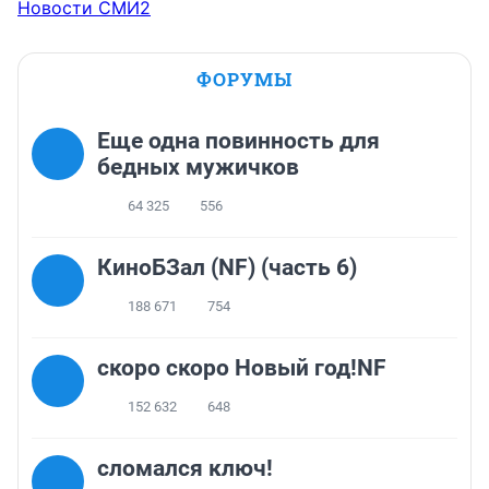
Новости СМИ2
ФОРУМЫ
Еще одна повинность для
бедных мужичков
64 325
556
КиноБЗал (NF) (часть 6)
188 671
754
скоро скоро Новый год!NF
152 632
648
сломался ключ!