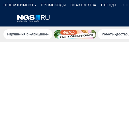
НЕДВИЖИМОСТЬ
ПРОМОКОДЫ
ЗНАКОМСТВА
ПОГОДА
ФО
Нарушения в «Авиценне»
Роботы-доставщ