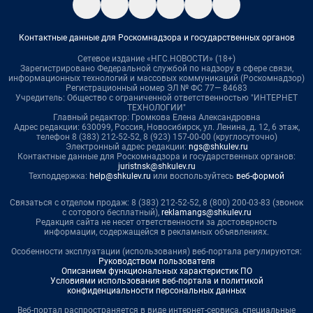
Контактные данные для Роскомнадзора и государственных органов
Сетевое издание «НГС.НОВОСТИ» (18+)
Зарегистрировано Федеральной службой по надзору в сфере связи,
информационных технологий и массовых коммуникаций (Роскомнадзор)
Регистрационный номер ЭЛ № ФС 77— 84683
Учредитель: Общество с ограниченной ответственностью "ИНТЕРНЕТ
ТЕХНОЛОГИИ"
Главный редактор: Громкова Елена Александровна
Адрес редакции: 630099, Россия, Новосибирск, ул. Ленина, д. 12, 6 этаж,
телефон 8 (383) 212-52-52, 8 (923) 157-00-00 (круглосуточно)
Электронный адрес редакции:
ngs@shkulev.ru
Контактные данные для Роскомнадзора и государственных органов:
juristnsk@shkulev.ru
Техподдержка:
help@shkulev.ru
или воспользуйтесь
веб-формой
Связаться с отделом продаж: 8 (383) 212-52-52, 8 (800) 200-03-83 (звонок
с сотового бесплатный),
reklamangs@shkulev.ru
Редакция сайта не несет ответственности за достоверность
информации, содержащейся в рекламных объявлениях.
Особенности эксплуатации (использования) веб-портала регулируются:
Руководством пользователя
Описанием функциональных характеристик ПО
Условиями использования веб-портала и политикой
конфиденциальности персональных данных
Веб-портал распространяется в виде интернет-сервиса, специальные