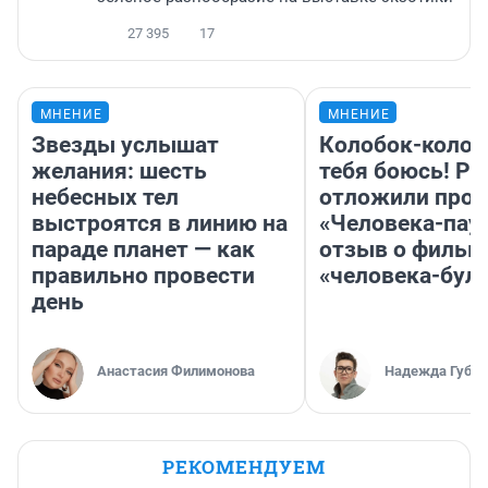
27 395
17
МНЕНИЕ
МНЕНИЕ
Звезды услышат
Колобок-колобо
желания: шесть
тебя боюсь! Ра
небесных тел
отложили прок
выстроятся в линию на
«Человека-пау
параде планет — как
отзыв о фильм
правильно провести
«человека-бул
день
Анастасия Филимонова
Надежда Губар
РЕКОМЕНДУЕМ