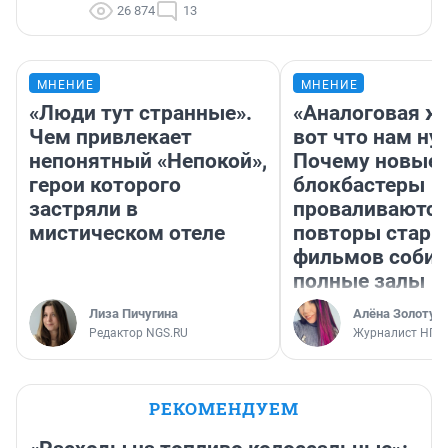
26 874
13
МНЕНИЕ
МНЕНИЕ
«Люди тут странные».
«Аналоговая ж
Чем привлекает
вот что нам ну
непонятный «Непокой»,
Почему новые
герои которого
блокбастеры
застряли в
проваливаются,
мистическом отеле
повторы стары
фильмов соби
полные залы
Лиза Пичугина
Алёна Золотух
Редактор NGS.RU
Журналист НГС
РЕКОМЕНДУЕМ