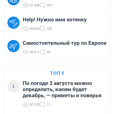
21 345
167
Help! Нужно имя котенку
20 033
102
Самостоятельный тур по Европе
39 611
90
ТОП 5
По погоде 3 августа можно
1
определить, каким будет
декабрь, — приметы и поверья
87 215
11