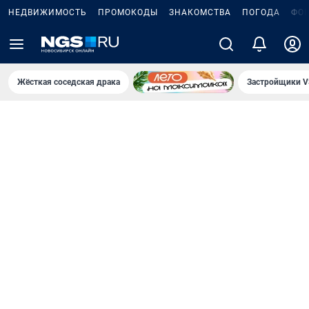
НЕДВИЖИМОСТЬ
ПРОМОКОДЫ
ЗНАКОМСТВА
ПОГОДА
ФО
Жёсткая соседская драка
Застройщики V