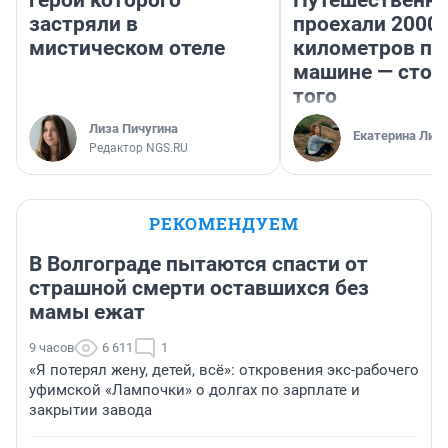
герои которого
Путешественн
застряли в
проехали 2000
мистическом отеле
километров по 
машине — стои
того
Лиза Пичугина
Екатерина Лит
Редактор NGS.RU
РЕКОМЕНДУЕМ
В Волгограде пытаются спасти от
страшной смерти оставшихся без
мамы ежат
9 часов
6 611
1
«Я потерял жену, детей, всё»: откровения экс-рабочего
уфимской «Лампочки» о долгах по зарплате и
закрытии завода