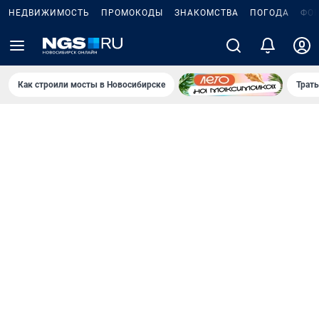
НЕДВИЖИМОСТЬ
ПРОМОКОДЫ
ЗНАКОМСТВА
ПОГОДА
ФО
Как строили мосты в Новосибирске
Траты