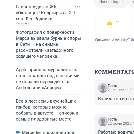
Новосибирск
Старт продаж в ЖК
«Околица»! Квартиры от 3,9
млн ₽ р. Родники
11
Фотография с поверхности
Марса вызвала бурные споры
Увидели опечатку? В
в Сети — на снимке
рассмотрели «загадочного
ходящего человека»
Apple приняла журналиста за
КОММЕНТАР
пользователя под санкциями:
не пора ли переходить на
Гость
Android или «Аврору»
21 сентября 20
Валидатор и есть
Все в лес: семь вкуснейших
грибов, которые можно
собрать в августе — список и
самые плодовитые места
Гость
22 июня 2025, 
Работаю водител
Mercedes производителя