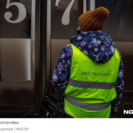
контролёры
Ощепков / NGS.RU