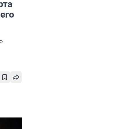
рта
чего
о