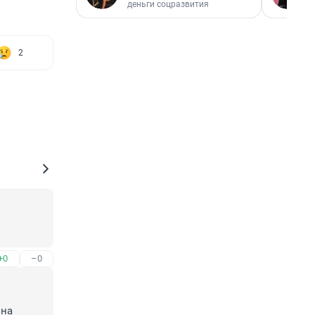
деньги соцразвития
2
+0
–0
на 