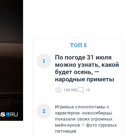
ТОП 5
По погоде 31 июля
1
можно узнать, какой
будет осень, —
народные приметы
158 090
15
Игривые слонопотамы с
2
характером: новосибирцы
показали своих огромных
мейн-кунов — фото суровых
питомцев