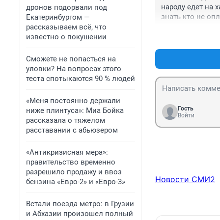
народу едет на х
дронов подорвали под
знать кто не оп
Екатеринбургом —
и упала выручка
рассказываем всё, что
контролеры не в
известно о покушении
заходят. А ты п
маршруту. Новос
Сможете не попасться на
оплаты. Тут хал
уловки? На вопросах этого
выручке будет о
теста спотыкаются 90 % людей
«Меня постоянно держали
Гость
ниже плинтуса»: Миа Бойка
Войти
рассказала о тяжелом
расставании с абьюзером
«Антикризисная мера»:
правительство временно
разрешило продажу и ввоз
Новости СМИ2
бензина «Евро-2» и «Евро-3»
Встали поезда метро: в Грузии
и Абхазии произошел полный