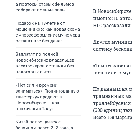
а повторы старых фильмов
собирают полные залы
В Новосибирске
именно: 16 авт
Подарок на 18-летие от
НГС рассказали 
мошенников: как новая схема
с «переоформлением» номера
оставит вас без денег
Другие муни­ци
систему бескон
Заплатят по полной:
новосибирских владельцев
«Темпы зависят
электрокаров оставили без
налоговых льгот
пояснили в мун
«Нет сил и времени
По данным на с
заниматься». Тюнингованную
трамвайных мар
«шестерку» продают в
троллейбусных 
Новосибирске — как
прокачали «Ладу»
(600 единиц тех
Всего 158 маршр
Китай попрощается с
бензином через 2–3 года, а