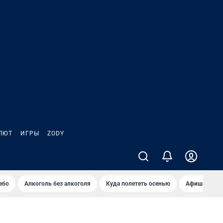
ЛЮТ
ИГРЫ
ZODY
ебо
Алкоголь без алкоголя
Куда полететь осенью
Афиша на ав