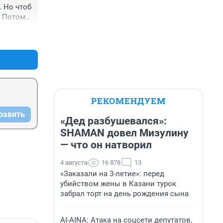
 Но чтоб 
 Потому 
+3
–2
ще не 
шься по 
 
по 
РЕКОМЕНДУЕМ
равить
«Дед разбушевался»:
SHAMAN довел Мизулину
— что он натворил
4 августа
16 878
13
«Заказали на 3-летие»: перед
убийством жены в Казани турок
забрал торт на день рождения сына
AI-AINA: Атака на соцсети депутатов,