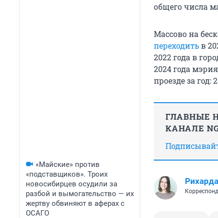
общего числа м
Массово на бес
переходить
в 20
2022 года в гор
2024 года мэри
проезде за год: 
ГЛАВНЫЕ Н
КАНАЛЕ NG
Подписывайте
«Майские» против
«подставщиков». Троих
Рихард
новосибирцев осудили за
Корреспонд
разбой и вымогательство — их
жертву обвиняют в аферах с
ОСАГО