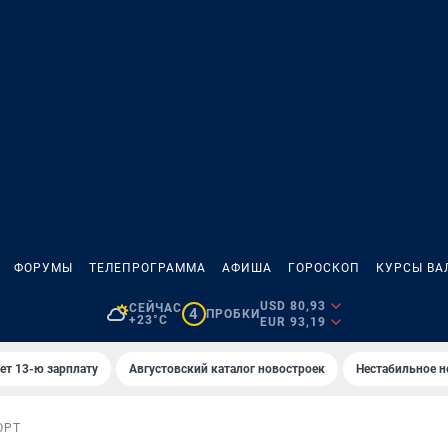
ФОРУМЫ
ТЕЛЕПРОГРАММА
АФИША
ГОРОСКОП
КУРСЫ ВА
USD 80,93
СЕЙЧАС
4
ПРОБКИ
+23°C
EUR 93,19
ет 13-ю зарплату
Августовский каталог новостроек
Нестабильное н
ОРТ