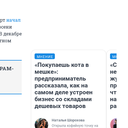
орт
начал
осени
В декабре
етном
МНЕНИЕ
МНЕНИ
«Покупаешь кота в
«Сним
ГРАМ-
мешке»:
немед
предприниматель
журна
рассказала, как на
пришл
самом деле устроен
чтобы
бизнес со складами
на чт
дешевых товаров
ради 
Наталья Шорохова
Открыла кофейную точку на