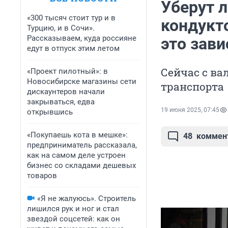
Уберут л
«300 тысяч стоит тур и в
кондукто
Турцию, и в Сочи».
Рассказываем, куда россияне
это зави
едут в отпуск этим летом
Сейчас с в
«Проект пилотный»: в
Новосибирске магазины сети
транспорта
дискаунтеров начали
закрываться, едва
19 июня 2025, 07:45
открывшись
«Покупаешь кота в мешке»:
48
коммен
предприниматель рассказала,
как на самом деле устроен
бизнес со складами дешевых
товаров
«Я не жалуюсь». Строитель
лишился рук и ног и стал
звездой соцсетей: как он