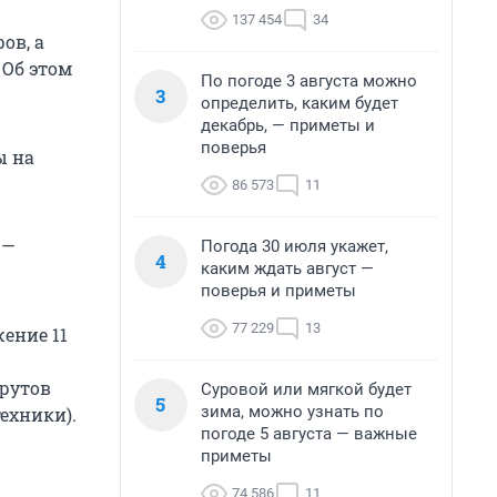
137 454
34
ов, а
 Об этом
По погоде 3 августа можно
3
определить, каким будет
декабрь, — приметы и
поверья
ы на
86 573
11
 —
Погода 30 июля укажет,
4
каким ждать август —
поверья и приметы
77 229
13
ение 11
шрутов
Суровой или мягкой будет
5
зима, можно узнать по
ехники).
погоде 5 августа — важные
приметы
74 586
11