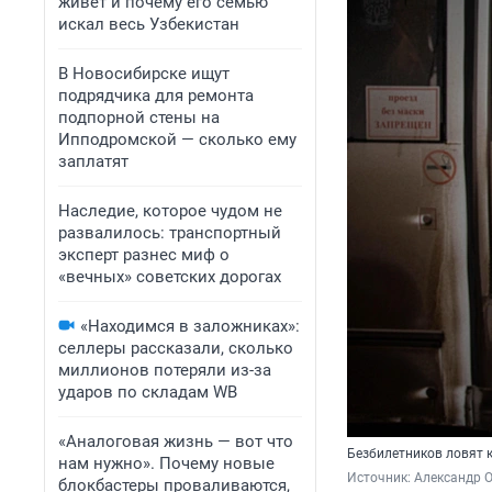
живет и почему его семью
искал весь Узбекистан
В Новосибирске ищут
подрядчика для ремонта
подпорной стены на
Ипподромской — сколько ему
заплатят
Наследие, которое чудом не
развалилось: транспортный
эксперт разнес миф о
«вечных» советских дорогах
«Находимся в заложниках»:
селлеры рассказали, сколько
миллионов потеряли из-за
ударов по складам WB
«Аналоговая жизнь — вот что
Безбилетников ловят 
нам нужно». Почему новые
Источник: 
Александр 
блокбастеры проваливаются,