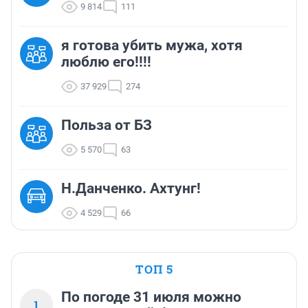
9 814
111
я готова убить мужа, хотя
люблю его!!!!
37 929
274
Польза от БЗ
5 570
63
Н.Данченко. Ахтунг!
4 529
66
ТОП 5
По погоде 31 июля можно
1