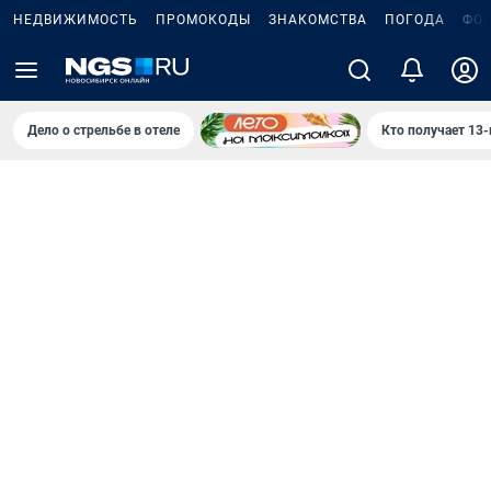
НЕДВИЖИМОСТЬ
ПРОМОКОДЫ
ЗНАКОМСТВА
ПОГОДА
ФО
Дело о стрельбе в отеле
Кто получает 13-