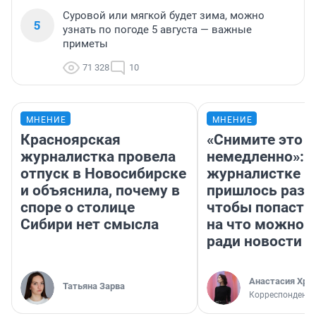
Суровой или мягкой будет зима, можно
5
узнать по погоде 5 августа — важные
приметы
71 328
10
МНЕНИЕ
МНЕНИЕ
Красноярская
«Снимите это
журналистка провела
немедленно»:
отпуск в Новосибирске
журналистке Н
и объяснила, почему в
пришлось разд
споре о столице
чтобы попасть 
Сибири нет смысла
на что можно 
ради новости
Анастасия Хри
Татьяна Зарва
Корреспондент