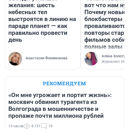
желания: шесть
вот что нам ну
небесных тел
Почему новые
выстроятся в линию на
блокбастеры
параде планет — как
проваливаются,
правильно провести
повторы стары
день
фильмов соби
полные залы
Алёна Золотух
Анастасия Филимонова
Журналист НГС
РЕКОМЕНДУЕМ
«Он мне угрожает и портит жизнь»:
москвич обвинил турагента из
Волгограда в мошенничестве и
пропаже почти миллиона рублей
13 часов
8 131
19