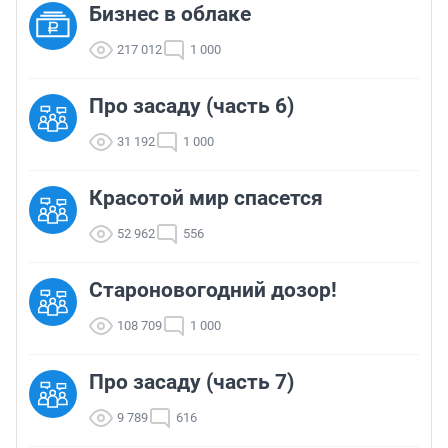
Бизнес в облаке
217 012
1 000
Про засаду (часть 6)
31 192
1 000
Красотой мир спасется
52 962
556
Староновогодний дозор!
108 709
1 000
Про засаду (часть 7)
9 789
616