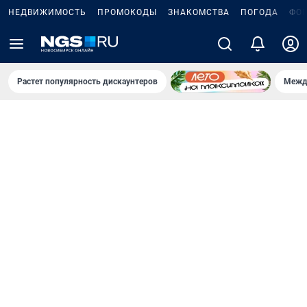
НЕДВИЖИМОСТЬ
ПРОМОКОДЫ
ЗНАКОМСТВА
ПОГОДА
ФО
Растет популярность дискаунтеров
Межд