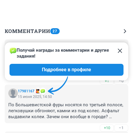
КОММЕНТАРИИ
27
Гость
15 июня 2025, 20:43
Получай награды за комментарии и другие 
задания!
То есть, после августа полотно беречь не надо, а, 
даже, наоборот, побыстрее угробить его и ждать 
Подробнее в профиле
следующего поступления из федерального бюджета 
для последующей замены. Ничего нового не 
+1
–0
придумали, схема, хоть и старая, но рабочая.
17981167
15 июня 2025, 14:50
По Большевистской фуры носятся по третьей полосе, 
легковушки обгоняют, камни из под колес. Асфальт 
выдавили колеи. Зачем они вообще в городе? 
Разгрузились в пригороде и далее на мелких 
+10
–1
грузовичках доставка по городу. В Москве ближе 