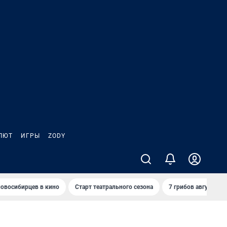
ЛЮТ
ИГРЫ
ZODY
овосибирцев в кино
Старт театрального сезона
7 грибов августа