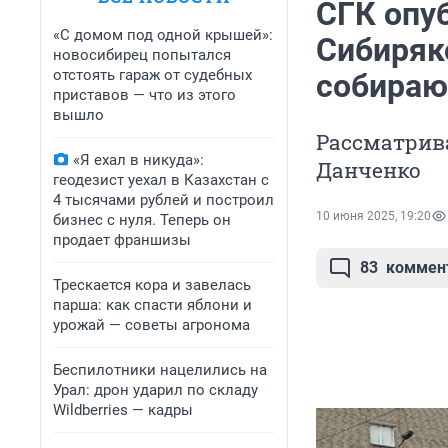
СГК опу
«С домом под одной крышей»:
Сибиряк
новосибирец попытался
отстоять гараж от судебных
собираю
приставов — что из этого
вышло
Рассматрива
«Я ехал в никуда»:
Данченко
геодезист уехал в Казахстан с
4 тысячами рублей и построил
10 июня 2025, 19:20
бизнес с нуля. Теперь он
продает франшизы
83
коммен
Трескается кора и завелась
парша: как спасти яблони и
урожай — советы агронома
Беспилотники нацелились на
Урал: дрон ударил по складу
Wildberries — кадры