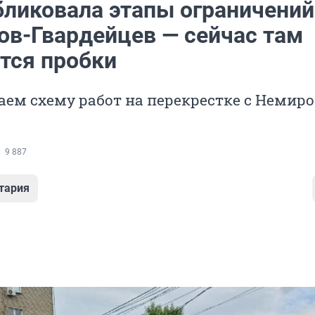
бликовала этапы ограничений
ов-Гвардейцев — сейчас там
тся пробки
ем схему работ на перекрестке с Немир
9 887
тария