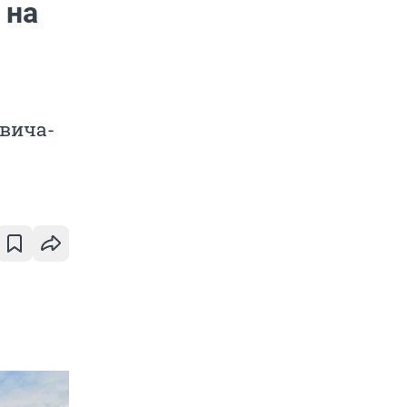
 на
овича-