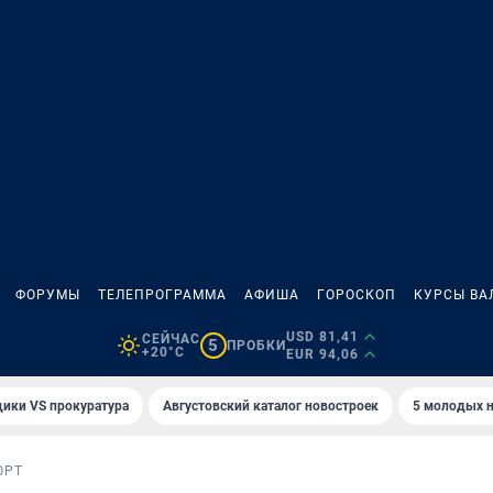
ФОРУМЫ
ТЕЛЕПРОГРАММА
АФИША
ГОРОСКОП
КУРСЫ ВА
USD 81,41
СЕЙЧАС
5
ПРОБКИ
+20°C
EUR 94,06
ики VS прокуратура
Августовский каталог новостроек
5 молодых н
ОРТ