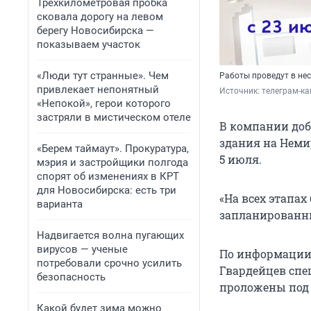
Трехкилометровая пробка
сковала дорогу на левом
берегу Новосибирска —
показываем участок
«Люди тут странные». Чем
Работы проведут в не
привлекает непонятный
Источник: 
телеграм-к
«Непокой», герои которого
застряли в мистическом отеле
В компании доб
здания на Неми
«Берем таймаут». Прокуратура,
5 июля.
мэрия и застройщики полгода
спорят об изменениях в КРТ
для Новосибирска: есть три
«На всех этапах
варианта
запланированны
Надвигается волна пугающих
вирусов — ученые
По информации 
потребовали срочно усилить
Гвардейцев спе
безопасность
проложены под 
Какой будет зима можно