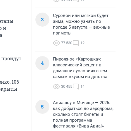
Суровой или мягкой будет
3
этапы
зима, можно узнать по
погоде 5 августа — важные
о и
приметы
а
77 530
12
в пройдут
Пирожное «Картошка»:
4
классический рецепт в
домашних условиях с тем
самым вкусом из детства
нко, 106
30 455
14
рекрыты
Авиашоу в Мочище — 2026:
5
как добраться до аэродрома,
сколько стоят билеты и
полная программа
фестиваля «Вива Авиа!»