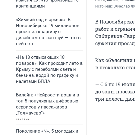
изменятся: что произойдет с
квитанциями
Источник: 
Вячеслав Ж
«Зимний сад в эркере». В
В Новосибирске
Новосибирске 19 миллионов
работ и ограни
просят за квартиру с
Сибиряков-Гвар
дизайном по фэн-шуй — что в
сужения проезд
ней есть
«На 18 отдыхающих 18
Как объяснили 
поваров». Как проходит лето в
в несколько эта
Крыму с перебоями света и
бензина, водой по графику и
налетами БПЛА
— С 6 по 19 июн
до зоны проезж
Билайн: «Нейросети вошли в
три полосы дви
топ-5 популярных цифровых
сервисов у пассажиров
„Толмачево“»
Поколение «N». 5 молодых и