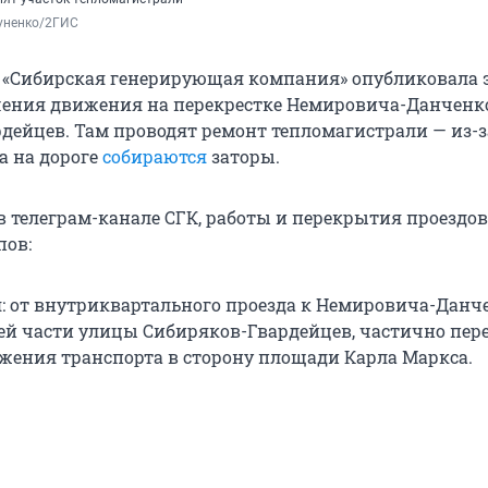
уненко/2ГИС
 «Сибирская генерирующая компания» опубликовала 
чения движения на перекрестке Немировича-Данченк
дейцев. Там проводят ремонт тепломагистрали — из-з
а на дороге
собираются
заторы.
в телеграм-канале СГК, работы и перекрытия проездо
пов:
я: от внутриквартального проезда к Немировича-Данче
ей части улицы Сибиряков-Гвардейцев, частично пе
жения транспорта в сторону площади Карла Маркса.