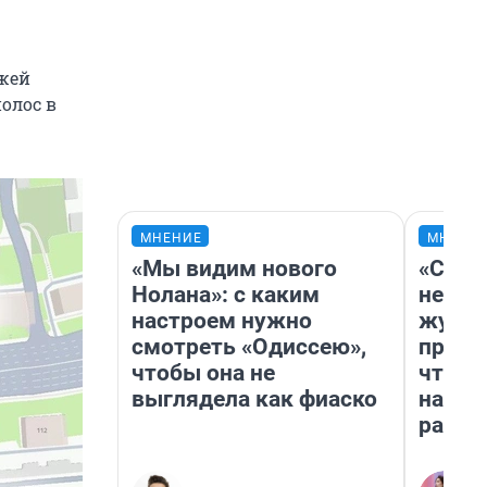
зжей
олос в
МНЕНИЕ
МНЕНИ
«Мы видим нового
«Сним
Нолана»: с каким
немед
настроем нужно
журна
смотреть «Одиссею»,
пришл
чтобы она не
чтобы
выглядела как фиаско
на чт
ради 