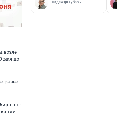
Надежда Губарь
ы возле
0 мая по
е, ранее
ибиряков-
икации