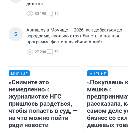
детства
30 195
12
Авиашоу в Мочище — 2026: как добраться до
5
аэродрома, сколько стоят билеты и полная
программа фестиваля «Вива Авиа!»
27 236
50
МНЕНИЕ
МНЕНИЕ
«Снимите это
«Покупаешь ко
немедленно»:
мешке»:
журналистке НГС
предпринимат
пришлось раздеться,
рассказала, как
чтобы попасть в суд, —
самом деле ус
на что можно пойти
бизнес со скл
ради новости
дешевых това