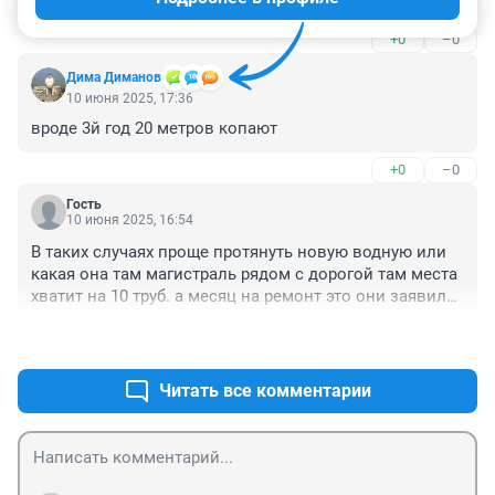
+0
–0
Дима Диманов
10 июня 2025, 17:36
вроде 3й год 20 метров копают
+0
–0
Гость
10 июня 2025, 16:54
В таких случаях проще протянуть новую водную или 
какая она там магистраль рядом с дорогой там места 
хватит на 10 труб. а месяц на ремонт это они заявили 
с запасом Вот посмотрите там никто рыться не будет 
+0
–0
в этой яме
Читать все комментарии