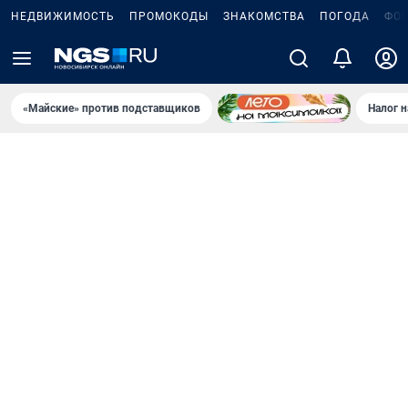
НЕДВИЖИМОСТЬ
ПРОМОКОДЫ
ЗНАКОМСТВА
ПОГОДА
ФО
«Майские» против подставщиков
Налог 