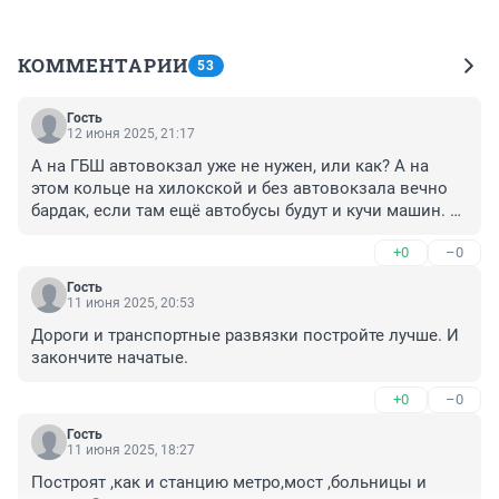
КОММЕНТАРИИ
53
Гость
12 июня 2025, 21:17
А на ГБШ автовокзал уже не нужен, или как? А на 
этом кольце на хилокской и без автовокзала вечно 
бардак, если там ещё автобусы будут и кучи машин. 
Опять же высотки это ещё кучи автомобилей 
+0
–0
жильцов, и как вишенка на торте вид с балкона на 
помойку и кладбище.
Гость
11 июня 2025, 20:53
Дороги и транспортные развязки постройте лучше. И 
закончите начатые.
+0
–0
Гость
11 июня 2025, 18:27
Построят ,как и станцию метро,мост ,больницы и 