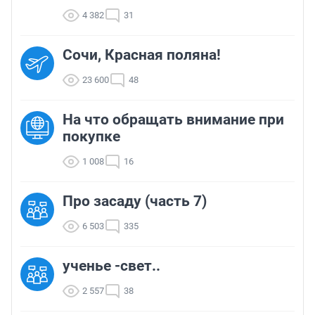
4 382
31
Сочи, Красная поляна!
23 600
48
На что обращать внимание при
покупке
1 008
16
Про засаду (часть 7)
6 503
335
ученье -свет..
2 557
38