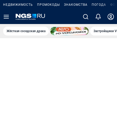
НЕДВИЖИМОСТЬ
ПРОМОКОДЫ
ЗНАКОМСТВА
ПОГОДА
ФО
Жёсткая соседская драка
Застройщики V