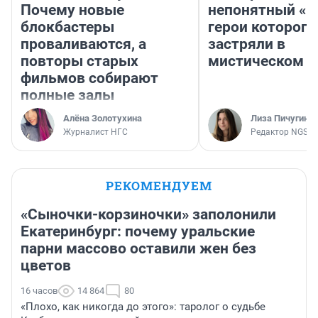
Почему новые
непонятный «Н
блокбастеры
герои которого
проваливаются, а
застряли в
повторы старых
мистическом о
фильмов собирают
полные залы
Алёна Золотухина
Лиза Пичугина
Журналист НГС
Редактор NGS.R
РЕКОМЕНДУЕМ
«Сыночки-корзиночки» заполонили
Екатеринбург: почему уральские
парни массово оставили жен без
цветов
16 часов
14 864
80
«Плохо, как никогда до этого»: таролог о судьбе