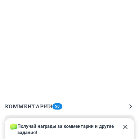
КОММЕНТАРИИ
50
Гость
6 июня 2025, 12:20
Получай награды за комментарии и другие 
задания!
ездил в ГАИ за разрешением или какой-то 