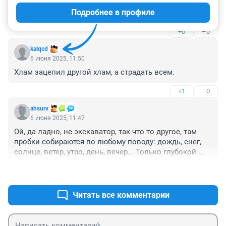
постановкой на учёт. это как сейчас катера по городу 
Подробнее в профиле
возят для техосмотра в МЧС потому что мчсники 
перестали ездить на стоянки катеров. Вот и катаются 
+0
–0
по городу то бедолаги с баулайнерами то 
экскаваторщик со стрелой
kalqcd
6 июня 2025, 11:50
Хлам зацепил другой хлам, а страдать всем.
+1
–0
ahsurv
6 июня 2025, 11:47
Ой, да ладно, не экскаватор, так что то другое, там 
пробки собираются по любому поводу: дождь, снег, 
солнце, ветер, утро, день, вечер... Только глубокой 
ночью почти наверняка можно проскочить это место 
+1
–0
без задержки, и то: почти, ибо что то подсыпали в 
одно место нашим дорожникам и они стали наконец, 
ремонтировать дороги круглые сутки (хвалю!).
Читать все комментарии