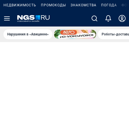
НЕДВИЖИМОСТЬ
ПРОМОКОДЫ
ЗНАКОМСТВА
ПОГОДА
ФО
Нарушения в «Авиценне»
Роботы-доставщ