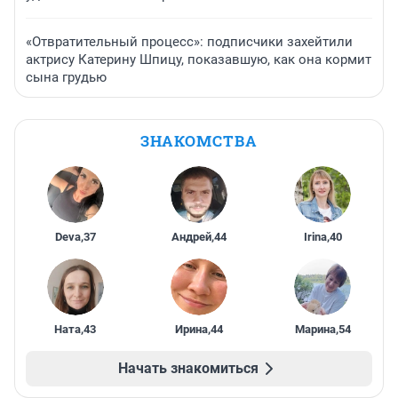
«Отвратительный процесс»: подписчики захейтили
актрису Катерину Шпицу, показавшую, как она кормит
сына грудью
ЗНАКОМСТВА
Deva
,
37
Андрей
,
44
Irina
,
40
Ната
,
43
Ирина
,
44
Марина
,
54
Начать знакомиться