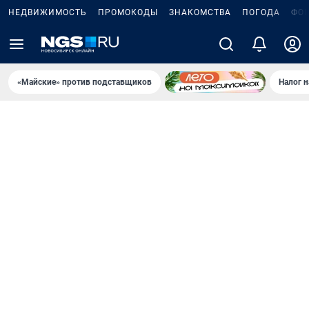
НЕДВИЖИМОСТЬ
ПРОМОКОДЫ
ЗНАКОМСТВА
ПОГОДА
ФО
«Майские» против подставщиков
Налог 