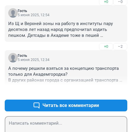
+0
–0
Гость
5 июня 2025, 12:54
Из Щ и Верхней зоны на работу в институты пару 
десятков лет назад народ предпочитал ходить 
пешком. Детсады в Академе тоже в пешей 
доступности.

+0
–2
Новые ЖК для научных сотрудников на бульваре 
Молодежи тоже на таком же расстоянии. 

Гость
Надо давать рекомендации, чтобы народ в мозгах 
5 июня 2025, 12:34
что-то переключил. И подъезжал по Академу на 23-м.
А почему решили взяться за концепцию транспорта 
только для Академгородка?

В других районах города с организацией транспорта и 
мобильностью населения всё хорошо?
+0
–1
Читать все комментарии