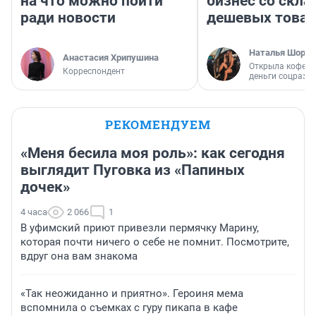
на что можно пойти
бизнес со скл
ради новости
дешевых това
Наталья Шорох
Анастасия Хрипушина
Открыла кофейн
Корреспондент
деньги соцразв
РЕКОМЕНДУЕМ
«Меня бесила моя роль»: как сегодня
выглядит Пуговка из «Папиных
дочек»
4 часа
2 066
1
В уфимский приют привезли пермячку Марину,
которая почти ничего о себе не помнит. Посмотрите,
вдруг она вам знакома
«Так неожиданно и приятно». Героиня мема
вспомнила о съемках с гуру пикапа в кафе