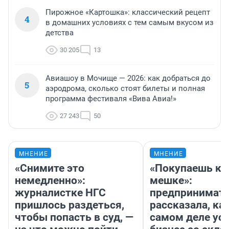
Пирожное «Картошка»: классический рецепт
4
в домашних условиях с тем самым вкусом из
детства
30 205
13
Авиашоу в Мочище — 2026: как добраться до
5
аэродрома, сколько стоят билеты и полная
программа фестиваля «Вива Авиа!»
27 243
50
МНЕНИЕ
МНЕНИЕ
«Снимите это
«Покупаешь ко
немедленно»:
мешке»:
журналистке НГС
предпринимат
пришлось раздеться,
рассказала, как
чтобы попасть в суд, —
самом деле ус