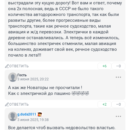
выстрадали эту куцую дорогу! Вот вам и ответ, почему 
она 2х полосная, ведь в СССР не было такого 
количества автодорожного транспорта, так как были 
развиты другие, более прогрессивные виды 
транспорта, такие как речное судоходство, малая 
авиация и ж/д перевозки. Электрички в каждой 
деревне останавливались. А теперь всё изменилось, 
большинство электричек отменили, малая авиация 
на коленях, доживает свой век, речное судоходство 
почило в лета!!!
+6
–0
ОТВЕТИТЬ
Гость
3 июня 2025, 20:22
А как же Новаторы не просчитали ! 

Как с электричкой до пашино 🤣🤣🤣🤣
+2
–0
ОТВЕТИТЬ
g.duda2011
3 июня 2025, 19:38
Все делается чтоб вызвать недовольство властью.
