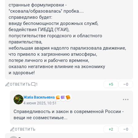
странные формулировки - 

"сковала/образовалась" пробка....

справедливо будет:

ввиду беспомощности дорожных служб,

бездействия ГИБДД (?ГАИ),

попустительстве городского и областного 
правительства,

небольшая авария надолго парализовала движение,

что привело к загрязнению атмосферы,

потере личного и рабочего времени,

оказало негативное влияние на экономику

и здоровье!
+5
–0
ОТВЕТИТЬ
1
Жаба Васильевна
4 июня 2025, 10:51
Справедливость и закон в современной России - 
вещи не совместимые...
+2
–0
ОТВЕТИТЬ