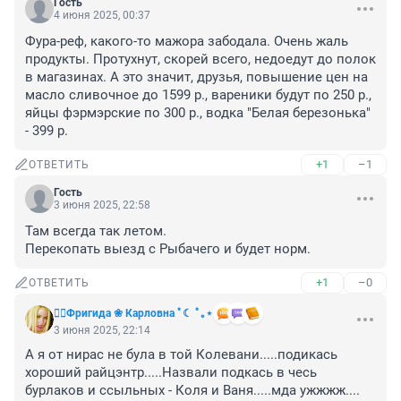
Гость
4 июня 2025, 00:37
Фура-реф, какого-то мажора забодала. Очень жаль 
продукты. Протухнут, скорей всего, недоедут до полок 
в магазинах. А это значит, друзья, повышение цен на 
масло сливочное до 1599 р., вареники будут по 250 р., 
яйцы фэрмэрские по 300 р., водка "Белая березонька" 
- 399 р.
+1
–1
ОТВЕТИТЬ
Гость
3 июня 2025, 22:58
Там всегда так летом.

Перекопать выезд с Рыбачего и будет норм.
+1
–0
ОТВЕТИТЬ
❤️‍🔥Фригида ❀ Карловна ﾟ☾ ﾟ｡⋆
3 июня 2025, 22:14
А я от нирас не була в той Колевани.....подикась 
хороший райцэнтр.....Назвали подкась в чесь 
бурлаков и ссыльных - Коля и Ваня.....мда ужжжж....