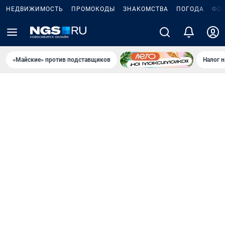
НЕДВИЖИМОСТЬ
ПРОМОКОДЫ
ЗНАКОМСТВА
ПОГОДА
ФО
«Майские» против подставщиков
Налог 