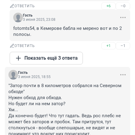
+6
–0
ОТВЕТИТЬ
Гость
3 июня 2025, 23:08
fotomts54, в Кемерове бабла не мерено вот и по 2 
полосы.
+1
–1
ОТВЕТИТЬ
Показать ещё 3 ответа
Гость
3 июня 2025, 18:55
"Затор почти в 8 километров собрался на Северном 
обходе"

Нужен обход для обхода.

Но будет ли на нем затор?

Хм...

Да конечно будет! Что тут гадать. Ведь рос плебс не 
может без заторов и пробок. Там притрутся, тут 
столкнуться - вообще слепошарые, не видят и не 
понимают что вокруг них происходит.
