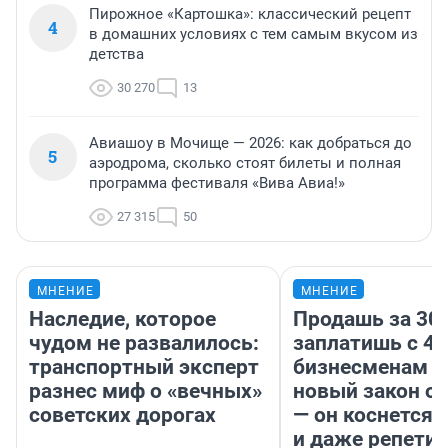
Пирожное «Картошка»: классический рецепт
4
в домашних условиях с тем самым вкусом из
детства
30 270
13
Авиашоу в Мочище — 2026: как добраться до
5
аэродрома, сколько стоят билеты и полная
программа фестиваля «Вива Авиа!»
27 315
50
МНЕНИЕ
МНЕНИЕ
Наследие, которое
Продашь за 300
чудом не развалилось:
заплатишь с 40
транспортный эксперт
бизнесменам г
разнес миф о «вечных»
новый закон о 
советских дорогах
— он коснется 
и даже репети