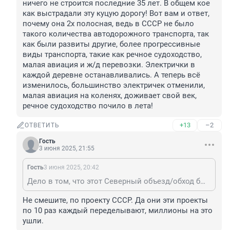
ничего не строится последние 35 лет. В общем кое 
как выстрадали эту куцую дорогу! Вот вам и ответ, 
почему она 2х полосная, ведь в СССР не было 
такого количества автодорожного транспорта, так 
как были развиты другие, более прогрессивные 
виды транспорта, такие как речное судоходство, 
малая авиация и ж/д перевозки. Электрички в 
каждой деревне останавливались. А теперь всё 
изменилось, большинство электричек отменили, 
малая авиация на коленях, доживает свой век, 
речное судоходство почило в лета!
+13
–2
ОТВЕТИТЬ
Гость
3 июня 2025, 21:55
Гость
3 июня 2025, 20:42
Дело в том, что этот Северный объезд/обход был запланирован ещё при СССР, я думаю и проект уже был. Сроить его начали году так в 95-96, если мне память не изменяет. Строили долго, мучительно, как обычно, с уголовными делами, без них у нас ничего не строится последние 35 лет. В общем кое как выстрадали эту куцую дорогу! Вот вам и ответ, почему она 2х полосная, ведь в СССР не было такого количества автодорожного транспорта, так как были развиты другие, более прогрессивные виды транспорта, такие как речное судоходство, малая авиация и ж/д перевозки. Электрички в каждой деревне останавливались. А теперь всё изменилось, большинство электричек отменили, малая авиация на коленях, доживает свой век, речное судоходство почило в лета!
Не смешите, по проекту СССР. Да они эти проекты 
по 10 раз каждый переделывают, миллионы на это 
ушли.