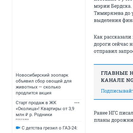
мэрии Бердска. 
Тимирязева до 
выделения фина
Как рассказали
дороги сейчас 
отправил запро
ГЛАВНЫЕ Н
Новосибирский зоопарк
КАНАЛЕ NG
объявил сбор овощей для
животных — сколько
Подписывайте
продлится акция
Старт продаж в ЖК
«Околица»! Квартиры от 3,9
Ранее НГС писал
млн ₽ р. Родники
планы дорожн
С детства грезил о ГАЗ-24: