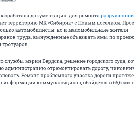
ымищенко
разработала документацию для ремонта
разрушенной
яет территорию МК «Сибиряк» с Новым поселком. Про
только автомобилисты, но и маломобильные жители
еранов труда, вынужденные объезжать ямы по проезж
я тротуаров.
с-службы мэрии Бердска, решение городского суда, к
ую администрацию отремонтировать дорогу, чиновни
ловать. Ремонт проблемного участка дороги протяж
 по информации коммунальщиков, обойдется в 65,6 ми