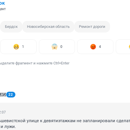
ок
ент
Бердск
Новосибирская область
Ремонт дороги
1
0
4
ыделите фрагмент и нажмите Ctrl+Enter
ИИ
22
2:07
ьшевистской улице к девятиэтажкам не запланировали сделать,
 и лужи.