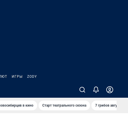
ЛЮТ
ИГРЫ
ZODY
овосибирцев в кино
Старт театрального сезона
7 грибов августа