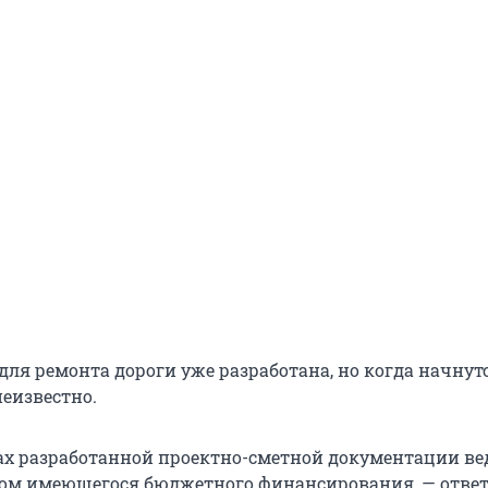
ля ремонта дороги уже разработана, но когда начнут
неизвестно.
ах разработанной проектно-сметной документации ве
том имеющегося бюджетного финансирования, — отве