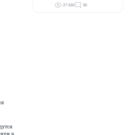
27 530
50
ся
дутся
тили в