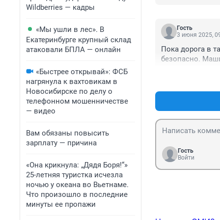
Wildberries — кадры
Гость
«Мы ушли в лес». В
3 июня 2025, 0
Екатеринбурге крупный склад
Пока дорога в т
атаковали БПЛА — онлайн
безопасно. Маши
«Быстрее открывай»: ФСБ
нагрянула к вахтовикам в
Новосибирске по делу о
телефонном мошенничестве
— видео
Вам обязаны повысить
зарплату — причина
Гость
Войти
«Она крикнула: „Дядя Боря!“»
25-летняя туристка исчезла
ночью у океана во Вьетнаме.
Что произошло в последние
минуты ее пропажи