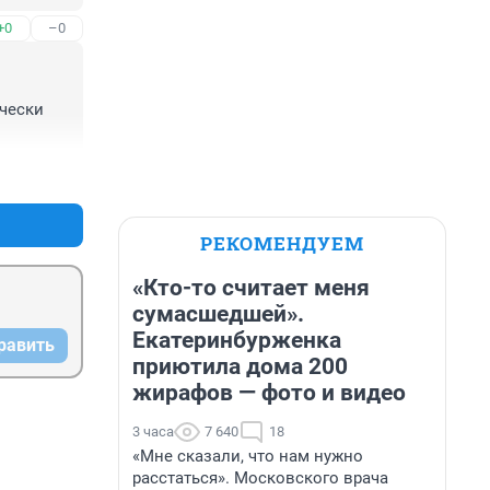
+0
–0
чески 
+1
–0
РЕКОМЕНДУЕМ
«Кто-то считает меня
сумасшедшей».
Екатеринбурженка
равить
приютила дома 200
жирафов — фото и видео
3 часа
7 640
18
«Мне сказали, что нам нужно
расстаться». Московского врача