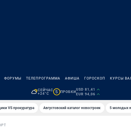
ФОРУМЫ
ТЕЛЕПРОГРАММА
АФИША
ГОРОСКОП
КУРСЫ ВА
USD 81,41
СЕЙЧАС
5
ПРОБКИ
+24°C
EUR 94,06
ики VS прокуратура
Августовский каталог новостроек
5 молодых н
ОРТ