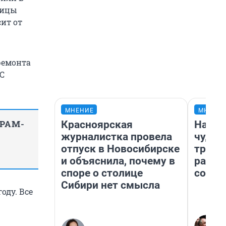
лицы
ит от
ремонта
ГС
МНЕНИЕ
МНЕНИ
ГРАМ-
Красноярская
Насле
журналистка провела
чудом
отпуск в Новосибирске
транс
и объяснила, почему в
разне
споре о столице
совет
Сибири нет смысла
оду. Все