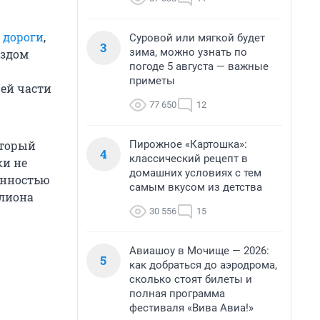
 дороги
,
Суровой или мягкой будет
3
зима, можно узнать по
ездом
погоде 5 августа — важные
приметы
ей части
77 650
12
Пирожное «Картошка»:
оторый
4
классический рецепт в
ки не
домашних условиях с тем
енностью
самым вкусом из детства
ллиона
30 556
15
Авиашоу в Мочище — 2026:
5
как добраться до аэродрома,
сколько стоят билеты и
полная программа
фестиваля «Вива Авиа!»