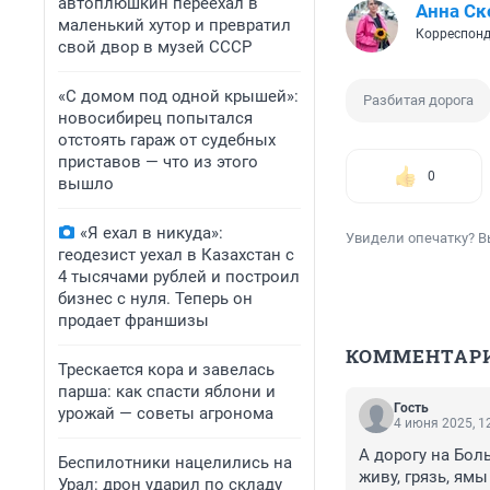
автоплюшкин переехал в
Анна Ск
маленький хутор и превратил
Корреспонд
свой двор в музей СССР
«С домом под одной крышей»:
Разбитая дорога
новосибирец попытался
отстоять гараж от судебных
приставов — что из этого
0
вышло
«Я ехал в никуда»:
Увидели опечатку? В
геодезист уехал в Казахстан с
4 тысячами рублей и построил
бизнес с нуля. Теперь он
продает франшизы
КОММЕНТАР
Трескается кора и завелась
парша: как спасти яблони и
Гость
урожай — советы агронома
4 июня 2025, 1
А дорогу на Бол
Беспилотники нацелились на
живу, грязь, ямы
Урал: дрон ударил по складу