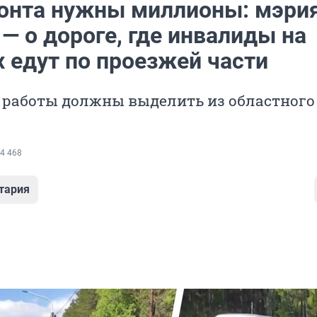
онта нужны миллионы: мэри
— о дороге, где инвалиды на
 едут по проезжей части
а работы должны выделить из областного
4 468
тария