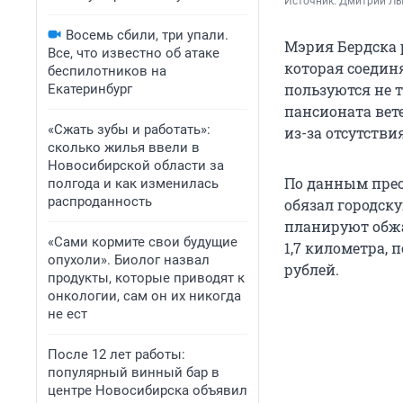
Источник: 
Дмитрий Л
Восемь сбили, три упали.
Мэрия Бердска 
Все, что известно об атаке
которая соедин
беспилотников на
пользуются не 
Екатеринбург
пансионата вет
«Сжать зубы и работать»:
из-за отсутстви
сколько жилья ввели в
Новосибирской области за
По данным прес
полгода и как изменилась
распроданность
обязал городск
планируют обжа
«Сами кормите свои будущие
1,7 километра,
опухоли». Биолог назвал
рублей.
продукты, которые приводят к
онкологии, сам он их никогда
не ест
После 12 лет работы:
популярный винный бар в
центре Новосибирска объявил