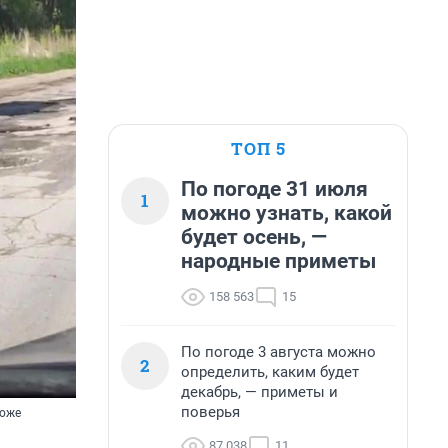
ТОП 5
По погоде 31 июля
1
можно узнать, какой
будет осень, —
народные приметы
158 563
15
По погоде 3 августа можно
2
определить, каким будет
декабрь, — приметы и
поверья
тоже
87 038
11