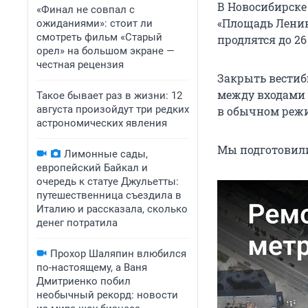
В Новосибирске
«Финал не совпал с
«Площадь Ленин
ожиданиями»: стоит ли
смотреть фильм «Старый
продлятся до 26
орел» на большом экране —
честная рецензия
Закрыть вестиб
между входами 
Такое бывает раз в жизни: 12
августа произойдут три редких
в обычном режиме
астрономических явления
Мы подготовили
Лимонные сады,
европейский Байкал и
очередь к статуе Джульетты:
путешественница съездила в
Италию и рассказала, сколько
денег потратила
Прохор Шаляпин влюбился
по-настоящему, а Ваня
Дмитриенко побил
необычный рекорд: новости