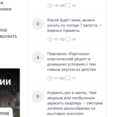
ии
78 189
12
чения
Какой будет зима, можно
3
узнать по погоде 7 августа, —
ход
важные приметы
нировать
57 152
14
Пирожное «Картошка»:
4
классический рецепт в
домашних условиях с тем
самым вкусом из детства
31 024
17
Кормить раз в месяц. Чем
5
хищным или необычным
украсить квартиру — смотрим
зелёное разнообразие на
выставке экзотики