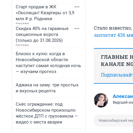
Старт продаж в ЖК
«Околица»! Квартиры от 3,9
млн ₽ р. Родники
Стало известно
Скидка 40% на гаражные
секционные ворота
заплатят 436 м
(только до 31.08.2026)
Близко к нулю: когда в
ГЛАВНЫЕ Н
Новосибирской области
КАНАЛЕ NG
наступит самая холодная ночь
— изучаем прогноз
Подписывайте
Аджика на зиму: три простых
и вкусных рецепта
Алексан
Ведущий ко
Снёс ограждение: под
Новосибирском произошло
жёсткое ДТП с грузовиком —
Новосибирский ме
видео с места аварии