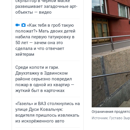
скульптор в черной маске
развешивает загадочные арт-
объекты — видео
«Как тебя в гроб такую
положат?» Мать двоих детей
набила первую татуировку в
50 лет — зачем она это
сделала и что отвечает
хейтерам
Среди копоти и гари.
Двухэтажку в Здвинском
районе серьезно повредил
пожар в одной из квартир —
жуткий быт в карточках
«Газель» и ВАЗ столкнулись на
улице Дуси Ковальчук:
Ограничения продлятс
водителя пришлось извлекать
Источник: 
Густаво Зыр
из искорёженного авто