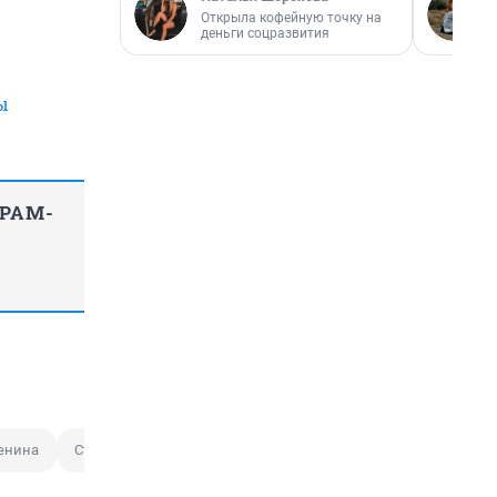
Открыла кофейную точку на
деньги соцразвития
ы
ГРАМ-
енина
Станция метро