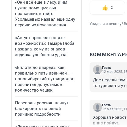
«Они всё еще в лесу, и им
нужна помощь»: сын
2
пропавших в тайге
Усольцевых назвал еще одну
Увидели опечатку? В
версию их исчезновения
«Август принесет новые
возможности»: Тамара Глоба
назвала, кому из знаков
КОММЕНТАР
зодиака улыбнется удача
«Вплоть до диареи»: как
Гость
12 мая 2025, 1
правильно пить иван-чай —
новосибирский нутрициолог
Две недели там н
подсчитал допустимое
то турникеты у н
количество чашек
Переводы россиян начнут
Гость
блокировать по одной
12 мая 2025, 1
причине: подробности
Хорошая новость
вниз пойдут.