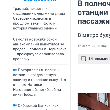
В полноч
Трамвай, чекисты и
станции
«чудильник»: чем жила улица
Серебренниковская в
пассажи
прошлом веке — фото и
история главных зданий
В метро буд
Самолет новосибирской
авиакомпании выкатился за
12 мая 2025, 10:10
пределы полосы в Норильске
— прокуратура организовала
14
коммен
проверку
Покорила пять вершин,
оставила предсмертную
записку и послание сыну. Что
с телом Натальи
Наговициной, погибшей на
пике Победы
Сибирский Бэнкси: как