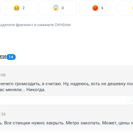
2
0
6
ыделите фрагмент и нажмите Ctrl+Enter
ИИ
14
8:06
ечего громоздить, я считаю. Ну, надеюсь, хоть не дешевку пос
ас меняли... Никогда.
1:53
. Все станции нужно закрыть. Метро закопать. Может, цены н