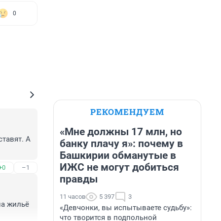
0
РЕКОМЕНДУЕМ
«Мне должны 17 млн, но
тавят. А 
банку плачу я»: почему в
Башкирии обманутые в
ИЖС не могут добиться
+0
–1
правды
11 часов
5 397
3
а жильё 
«Девчонки, вы испытываете судьбу»:
что творится в подпольной