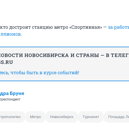
, кто достроит станцию метро «Спортивная» —
за работ
иллионов
.
ОВОСТИ НОВОСИБИРСКА И СТРАНЫ — В ТЕЛЕ
S.RU
сь, чтобы быть в курсе событий!
дра Бруня
рреспондент
трополитен
Метро
Новосибирск
Турникет
Площадь Л