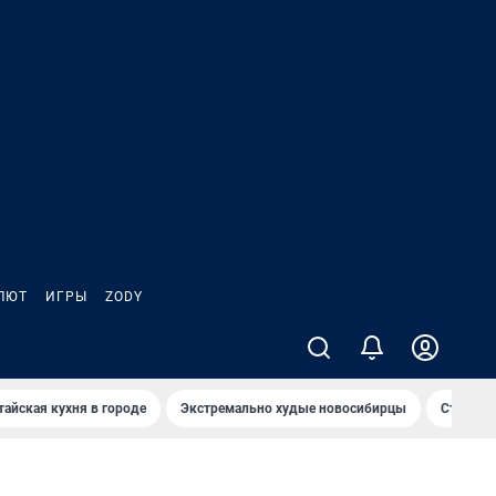
ЛЮТ
ИГРЫ
ZODY
тайская кухня в городе
Экстремально худые новосибирцы
Старт те