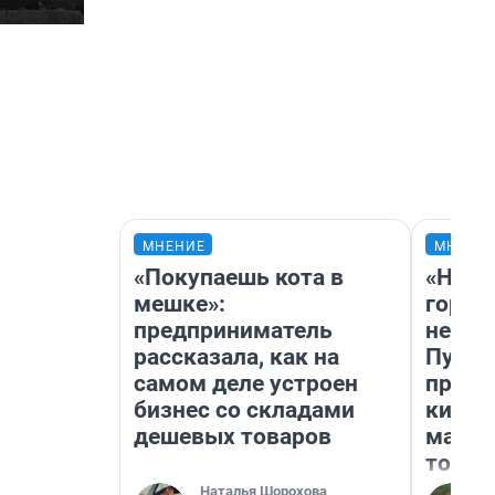
МНЕНИЕ
МНЕНИ
«Покупаешь кота в
«Нет 
мешке»:
городо
предприниматель
недоф
рассказала, как на
Путеш
самом деле устроен
проех
бизнес со складами
килом
дешевых товаров
машин
того
Наталья Шорохова