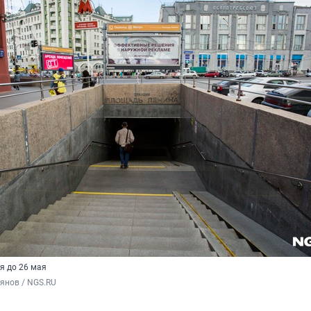
я до 26 мая
янов / NGS.RU