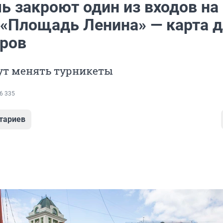
ь закроют один из входов на
 «Площадь Ленина» — карта 
ров
ут менять турникеты
6 335
тариев