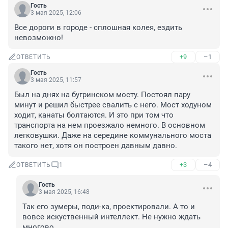
Гость
3 мая 2025, 12:06
Все дороги в городе - сплошная колея, ездить 
невозможно!
+9
–1
ОТВЕТИТЬ
Гость
3 мая 2025, 11:57
Был на днях на бугринском мосту. Постоял пару 
минут и решил быстрее свалить с него. Мост ходуном 
ходит, канаты болтаются. И это при том что 
транспорта на нем проезжало немного. В основном 
легковушки. Даже на середине коммунального моста 
такого нет, хотя он построен давным давно.
+3
–4
ОТВЕТИТЬ
1
Гость
3 мая 2025, 16:48
Так его зумеры, поди-ка, проектировали. А то и 
вовсе искуственный интеллект. Не нужно ждать 
многово...