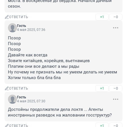
моста. В воскресенье до Бердска. Начался дачный 
сезон.
+1
–0
ОТВЕТИТЬ
Гость
4 мая 2025, 07:36
Позор 

Позор 

Позор

Давайте как всегда 

Зовите китайцев, корейцев, вьетнамцев 

Платим они все делают а мы рады 

Ну почему не признать мы не умеем делать не умеем 

Хотим только бла бла бла
+1
–0
ОТВЕТИТЬ
Гость
4 мая 2025, 07:30
Достойны продолжатели дела локтя ... Агенты 
иностранных разведок на жаловании госструктур?
+1
–0
ОТВЕТИТЬ