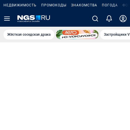
НЕДВИЖИМОСТЬ
ПРОМОКОДЫ
ЗНАКОМСТВА
ПОГОДА
ФО
Жёсткая соседская драка
Застройщики V