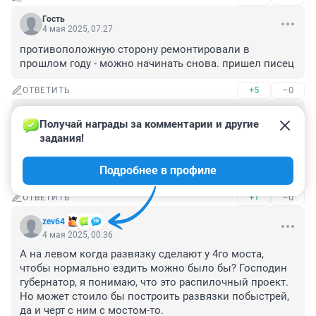
Гость
4 мая 2025, 07:27
противоположную сторону ремонтировали в 
прошлом году - можно начинать снова. пришел писец
+5
–0
ОТВЕТИТЬ
Гость
4 мая 2025, 05:57
Получай награды за комментарии и другие 
задания!
Нужно срочно сделать реверсивное движение на 
соседней встречной 3-х ( 4-х) полосной полосе. Это 
Подробнее в профиле
избавит город от этой пробки...
+1
–0
ОТВЕТИТЬ
zev64
4 мая 2025, 00:36
А на левом когда развязку сделают у 4го моста, 
чтобы нормально ездить можно было бы? Господин 
губернатор, я понимаю, что это распилочный проект. 
Но может стоило бы построить развязки побыстрей, 
да и черт с ним с мостом-то.