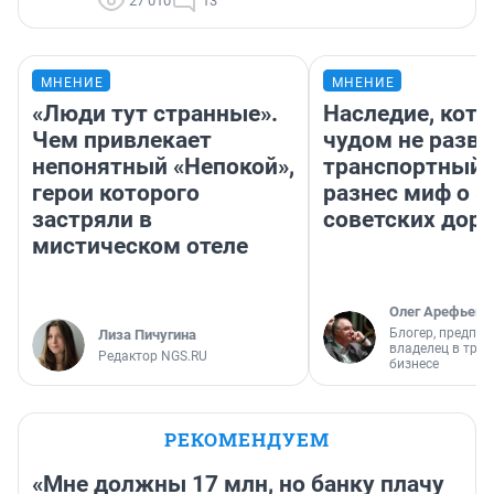
27 010
13
МНЕНИЕ
МНЕНИЕ
«Люди тут странные».
Наследие, кото
Чем привлекает
чудом не разва
непонятный «Непокой»,
транспортный 
герои которого
разнес миф о 
застряли в
советских доро
мистическом отеле
Олег Арефьев
Блогер, предпри
Лиза Пичугина
владелец в тра
Редактор NGS.RU
бизнесе
РЕКОМЕНДУЕМ
«Мне должны 17 млн, но банку плачу