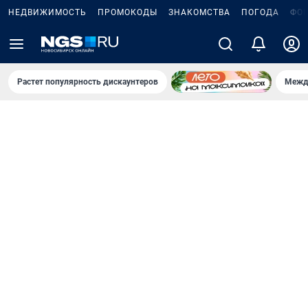
НЕДВИЖИМОСТЬ
ПРОМОКОДЫ
ЗНАКОМСТВА
ПОГОДА
ФО
Растет популярность дискаунтеров
Межд