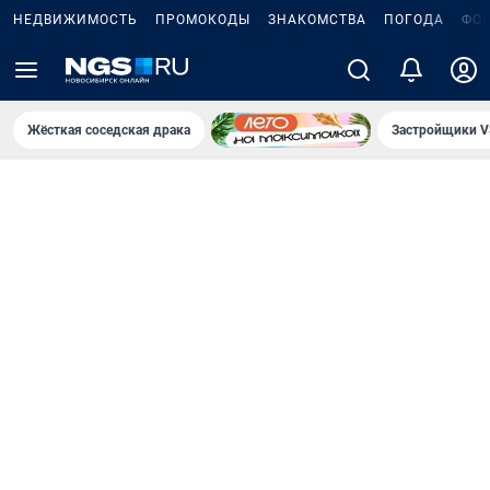
НЕДВИЖИМОСТЬ
ПРОМОКОДЫ
ЗНАКОМСТВА
ПОГОДА
ФО
Жёсткая соседская драка
Застройщики V