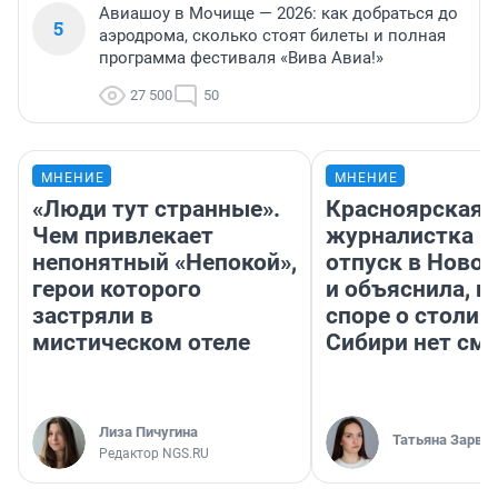
Авиашоу в Мочище — 2026: как добраться до
5
аэродрома, сколько стоят билеты и полная
программа фестиваля «Вива Авиа!»
27 500
50
МНЕНИЕ
МНЕНИЕ
«Люди тут странные».
Красноярская
Чем привлекает
журналистка п
непонятный «Непокой»,
отпуск в Ново
герои которого
и объяснила, п
застряли в
споре о столиц
мистическом отеле
Сибири нет см
Лиза Пичугина
Татьяна Зарва
Редактор NGS.RU