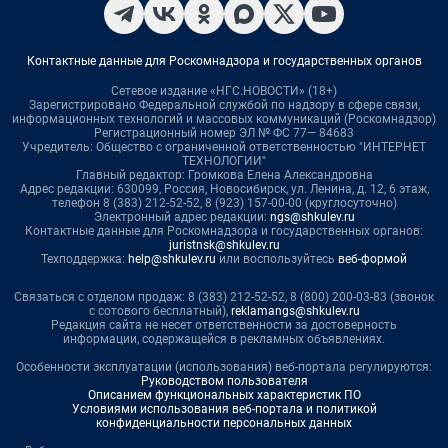
Контактные данные для Роскомнадзора и государственных органов
Сетевое издание «НГС.НОВОСТИ» (18+)
Зарегистрировано Федеральной службой по надзору в сфере связи,
информационных технологий и массовых коммуникаций (Роскомнадзор)
Регистрационный номер ЭЛ № ФС 77— 84683
Учредитель: Общество с ограниченной ответственностью "ИНТЕРНЕТ
ТЕХНОЛОГИИ"
Главный редактор: Громкова Елена Александровна
Адрес редакции: 630099, Россия, Новосибирск, ул. Ленина, д. 12, 6 этаж,
телефон 8 (383) 212-52-52, 8 (923) 157-00-00 (круглосуточно)
Электронный адрес редакции:
ngs@shkulev.ru
Контактные данные для Роскомнадзора и государственных органов:
juristnsk@shkulev.ru
Техподдержка:
help@shkulev.ru
или воспользуйтесь
веб-формой
Связаться с отделом продаж: 8 (383) 212-52-52, 8 (800) 200-03-83 (звонок
с сотового бесплатный),
reklamangs@shkulev.ru
Редакция сайта не несет ответственности за достоверность
информации, содержащейся в рекламных объявлениях.
Особенности эксплуатации (использования) веб-портала регулируются:
Руководством пользователя
Описанием функциональных характеристик ПО
Условиями использования веб-портала и политикой
конфиденциальности персональных данных