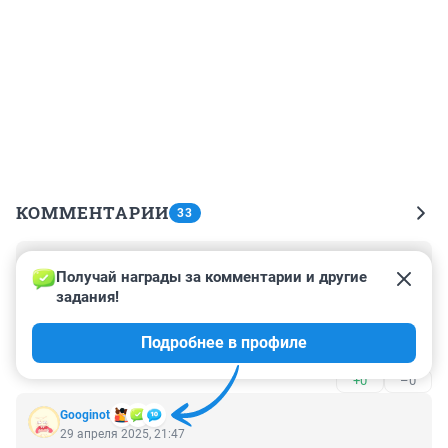
КОММЕНТАРИИ
33
Гость
3 июня 2025, 16:47
Получай награды за комментарии и другие 
задания!
Те светофоры, которые уже поставили, очень сильно 
напоминают о временах, когда ставили заборы-
Подробнее в профиле
оградки «для безопасности пешеходов» где только 
можно и нельзя :)
+0
–0
Googinot
29 апреля 2025, 21:47