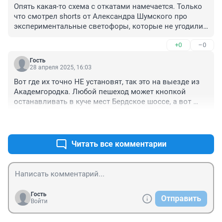
Опять какая-то схема с откатами намечается. Только 
что смотрел shorts от Александра Шумского про 
экспериментальные светофоры, которые не угодили 
ГАИ из-за несоответствия ГОСТу, но на которые не 
+0
–0
было негативных откликов со стороны водителей и 
пешеходов в Новосибирске, а аварийность на 
Гость
участках снизилась на 40%.
28 апреля 2025, 16:03
Вот где их точно НЕ установят, так это на выезде из 
Академгородка. Любой пешеход может кнопкой 
останавливать в куче мест Бердское шоссе, а вот 
только Академгородок рылом не вышел чтобы такой 
+1
–0
чести удостоиться. Слишком жирно это для него. 
Продолжайте биться дальше выскакивая в несущийся 
поток, не мешайте движению. И налоги платить не 
Читать все комментарии
забывайте. Но на безопасные регулируемые развязки 
вы себе не заработали, обойдетесь.
Гость
Отправить
Войти