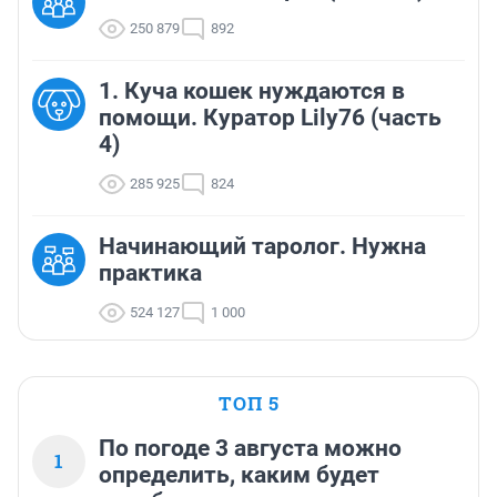
250 879
892
1. Куча кошек нуждаются в
помощи. Куратор Lily76 (часть
4)
285 925
824
Начинающий таролог. Нужна
практика
524 127
1 000
ТОП 5
По погоде 3 августа можно
1
определить, каким будет