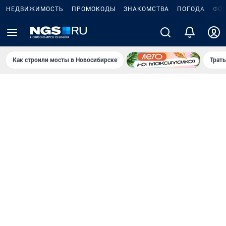
НЕДВИЖИМОСТЬ
ПРОМОКОДЫ
ЗНАКОМСТВА
ПОГОДА
ФО
Как строили мосты в Новосибирске
Траты