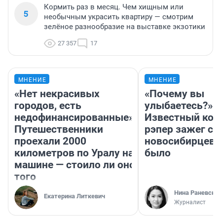
Кормить раз в месяц. Чем хищным или
5
необычным украсить квартиру — смотрим
зелёное разнообразие на выставке экзотики
27 357
17
МНЕНИЕ
МНЕНИЕ
«Нет некрасивых
«Почему вы
городов, есть
улыбаетесь?»
недофинансированные».
Известный кор
Путешественники
рэпер зажег с 
проехали 2000
новосибирцев: 
километров по Уралу на
было
машине — стоило ли оно
того
Нина Раневска
Екатерина Литкевич
Журналист