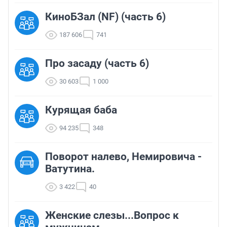
КиноБЗал (NF) (часть 6)
187 606
741
Про засаду (часть 6)
30 603
1 000
Курящая баба
94 235
348
Поворот налево, Немировича -
Ватутина.
3 422
40
Женские слезы...Вопрос к