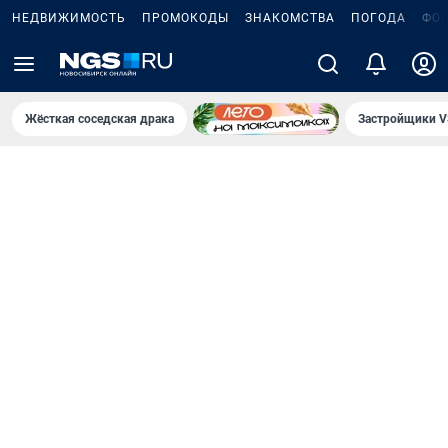
НЕДВИЖИМОСТЬ
ПРОМОКОДЫ
ЗНАКОМСТВА
ПОГОДА
ФО
Жёсткая соседская драка
Застройщики V