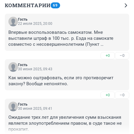
КОММЕНТАРИИ
69
Гость
22 июля 2025, 20:00
Впервые воспользовалась самокатом. Мне 
выставили штраф в 100 тыс. р. Езда на самокате 
совместно с несовершеннолетним (Пункт 
соглашения 9.20.) Стояла на перекрестке, горел 
+0
–0
красный сигнал светофора, ребенок сидел на 
самокате, я стояла одной ногой на земле, другой 
Гость
поддерживала самокат. Кто-то сфотографировал 
30 июня 2025, 09:43
сзади и отправил в тех. поддержку. Написала 
Как можно оштрафовать, если это противоречит 
заявление в Яндекс о сомнительных доказательствах 
закону? Вообще непонятно.
и решении мирного урегулирования. Если нет, буду 
обращаться в суд.
+0
–0
Гость
30 июня 2025, 09:41
Ожидание трех лет для увеличения сумм взыскания 
является злоупотреблением правом, в суде такое не 
прокатит.