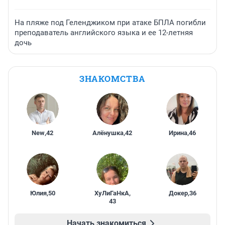
На пляже под Геленджиком при атаке БПЛА погибли
преподаватель английского языка и ее 12-летняя
дочь
ЗНАКОМСТВА
New
,
42
Алёнушка
,
42
Ирина
,
46
Юлия
,
50
ХуЛиГаНкА
,
Докер
,
36
43
Начать знакомиться