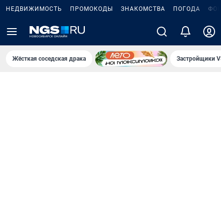
НЕДВИЖИМОСТЬ
ПРОМОКОДЫ
ЗНАКОМСТВА
ПОГОДА
ФО
Жёсткая соседская драка
Застройщики V