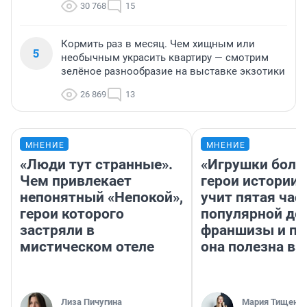
30 768
15
Кормить раз в месяц. Чем хищным или
5
необычным украсить квартиру — смотрим
зелёное разнообразие на выставке экзотики
26 869
13
МНЕНИЕ
МНЕНИЕ
«Люди тут странные».
«Игрушки боль
Чем привлекает
герои истории»
непонятный «Непокой»,
учит пятая час
герои которого
популярной де
застряли в
франшизы и п
мистическом отеле
она полезна в
Лиза Пичугина
Мария Тищенк