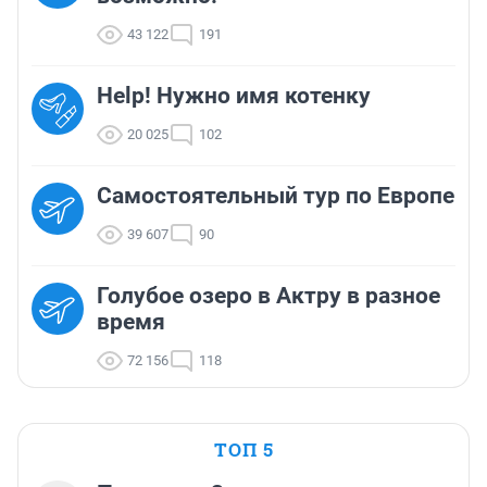
43 122
191
Help! Нужно имя котенку
20 025
102
Самостоятельный тур по Европе
39 607
90
Голубое озеро в Актру в разное
время
72 156
118
ТОП 5