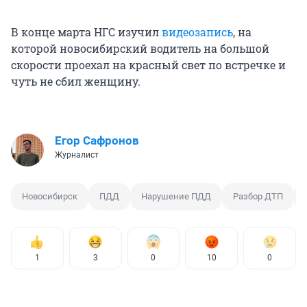
В конце марта НГС изучил
видеозапись
, на
которой новосибирский водитель на большой
скорости проехал на красный свет по встречке и
чуть не сбил женщину.
Егор Сафронов
Журналист
Новосибирск
ПДД
Нарушение ПДД
Разбор ДТП
1
3
0
10
0