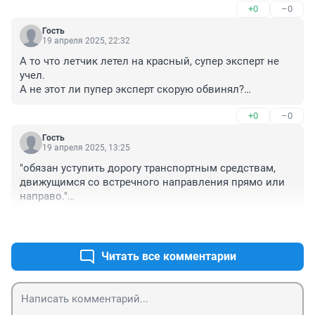
+0
–0
Гость
19 апреля 2025, 22:32
А то что летчик летел на красный, супер эксперт не 
учел.

А не этот ли пупер эксперт скорую обвинял?

Любит экспертишка, летчиков на красный сигнал 
+0
–0
светофора называть "заканчивающими проезд 
перекрестка".
Гость
19 апреля 2025, 13:25
"обязан уступить дорогу транспортным средствам, 
движущимся со встречного направления прямо или 
направо."

А если бы минивэн двигался налево, то уступать ему 
+1
–0
не надо?

На этом перекрёстке 2 пересечения проезжих частей, 
движение организовано бездарно!
Читать все комментарии