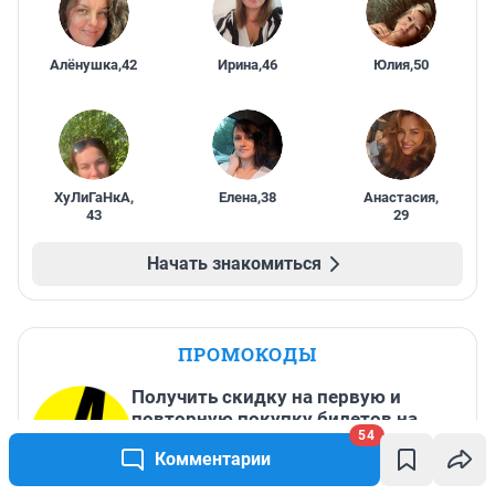
Алёнушка
,
42
Ирина
,
46
Юлия
,
50
ХуЛиГаНкА
,
Елена
,
38
Анастасия
,
43
29
Начать знакомиться
ПРОМОКОДЫ
Получить скидку на первую и
повторную покупку билетов на
54
Яндекс Афише
Комментарии