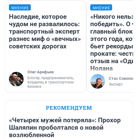
МНЕНИЕ
МНЕНИЕ
Наследие, которое
«Никого нельз
чудом не развалилось:
победить». О ч
транспортный эксперт
главный блокб
разнес миф о «вечных»
этого года, ко
советских дорогах
бьет рекорды 
прокате: честн
отзыв на «Оди
Нолана
Олег Арефьев
Блогер, предприниматель,
Стас Соколов
владелец в транспортном
Эксперт
бизнесе
РЕКОМЕНДУЕМ
«Четырех мужей потеряла»: Прохор
Шаляпин проболтался о новой
возлюбленной