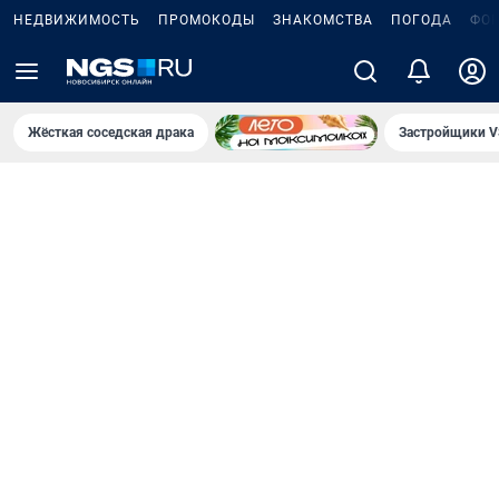
НЕДВИЖИМОСТЬ
ПРОМОКОДЫ
ЗНАКОМСТВА
ПОГОДА
ФО
Жёсткая соседская драка
Застройщики V