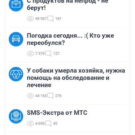
С продуктов на непрод - не
берут!
49 937
181
Погодка сегодня... :( Кто уже
переобулся?
7 579
127
У собаки умерла хозяйка, нужна
помощь на обследование и
лечение
44 163
276
SMS-Экстра от МТС
4 695
45