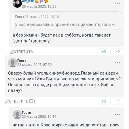
Alx_nsk
23 марта 2025, 12:25
Гость
23 марта 2025, 10:18
у нас невозможно правильно применять, патамушта 1. экономят деньги на уборку 2. кривые дороги, откуда из ям и колей хрен уберется этот бионорд. Вывод - идите в пим с вашей химией.
а без химии - будет как в субботу, когда таксист 
"догнал" цистерну
+0
–2
ОТВЕТИТЬ
Гость
23 марта 2025, 07:32
Сверху бурый уголь,снизу-бионорд.Главный сан.врач-
чего молчим?Или Вы только по маскам и прививкам? 
Онкология в городе растёт,смертность тоже..Всё по 
плану?
+6
–1
ОТВЕТИТЬ
1
Гость
23 марта 2025, 10:17
читала, что в Красноярске один из депутатов - врач-