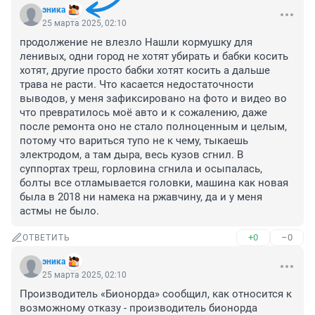
эника
25 марта 2025, 02:10
продолжение не влезло Нашли кормушку для 
ленивых, одни город не хотят убирать и бабки косить 
хотят, другие просто бабки хотят косить а дальше 
трава не расти. Что касается недостаточности 
выводов, у меня зафиксировано на фото и видео во 
что превратилось моё авто и к сожалению, даже 
после ремонта оно не стало полноценным и целым, 
потому что вариться тупо не к чему, тыкаешь 
электродом, а там дыра, весь кузов сгнил. В 
суппортах треш, горловина сгнила и осыпалась, 
болты все отламывается головки, машина как новая 
была в 2018 ни намека на ржавчину, да и у меня 
астмы не было.
+0
–0
ОТВЕТИТЬ
эника
25 марта 2025, 02:10
Производитель «Бионорда» сообщил, как относится к 
возможному отказу - производитель бионорда 