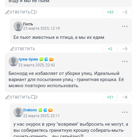
воду и мы её пьём.
+33
–2
ОТВЕТИТЬ
1
Гость
23 марта 2025, 12:19
Ее пьют животные и птица, а мы их едим
+2
–0
ОТВЕТИТЬ
трям-брям
22 марта 2025, 22:42
Бионорд не избавляет от уборки улиц. Идеальный 
вариант для посыпания улиц - гранитная крошка. Её 
можно повторно использовать.
+21
–8
ОТВЕТИТЬ
3
Drakonn
22 марта 2025, 23:11
у нас окурок в урну "вовремя" выбросить не могут, а 
вы собираетесь гранитную крошку собирать-мыть-
сушить-хранить... вы серьёзно?!