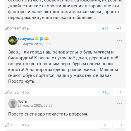
особо не нужен , современные автомобили, их резина 
, крайне низкие скорости движения в городе все эти 
факторы исключают дополнительные меры , просто 
перестраховка , если не сказать больше...
+26
–1
ОТВЕТИТЬ
веснушка
23 марта 2025, 08:53
Заср.... ли город наш основательно бурым углем и 
бионордом! К весне от угля всё дома, деревья и всё 
вокруг покрыто ровным серо -бурым слоем пыли- 
копоти! А на дорогах едкая грязная жижа... Машины 
гниют, обувь портится, лапки у животных в язвах! 
Просто жуть...
+10
–1
ОТВЕТИТЬ
Гость
23 марта 2025, 07:57
Просто снег надо почистить вовремя.
+5
–0
ОТВЕТИТЬ