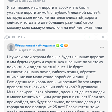
23 марта 2025, 09:53
Я вот помню наши дороги в 2000х и это были 
ужасные дороги зимой, с глубокой ледяной колеей, 
которую даже никто не пытался счищать(( дороги 
сейчас и тогда это две большие разницы) свою 
машину мою каждую неделю и на ней нет ржавчины
+1
–6
ОТВЕТИТЬ
Объективный наблюдатель
23 марта 2025, 09:48
Неужели этой отравы больше будет на наших дорогах 
и мы будем ходить и ездить как и раньше по чистому 
покрытию и видеть чистый снег. Не будет 
выжигаться наша почва, гибнуть птицы, обратите 
внимание как мало стало воробьёв и синиц! 
Разъеденные в кровь лапы животных! Во что мэрия 
превратила тысячи машин сибиряков? В друшлаки! 
Мы не зажравшаяся Москва , здесь нет денег у людей 
в массе менять машины даже раз в пять лет !Если это 
произойдет, это будет реальное, полезное дело для 
города за все последние 25 лет! Песок кстати тоже 