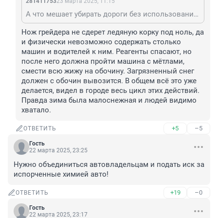
281411753
23 марта 2025, 11:15
А что мешает убирать дороги без использования реагентов? Для чего эти лишние телодвижения?
Нож грейдера не сдерет ледяную корку под ноль, да 
и физически невозможно содержать столько 
машин и водителей к ним. Реагенты спасают, но 
после него должна пройти машина с мётлами, 
смести всю жижу на обочину. Загрязненный снег 
должен с обочин вывозится. В общем всё это уже 
делается, видел в городе весь цикл этих действий. 
Правда зима была малоснежная и людей видимо 
хватало.
+5
–5
ОТВЕТИТЬ
Гость
22 марта 2025, 23:25
Нужно объединиться автовладельцам и подать иск за 
испорченные химией авто!
+19
–0
ОТВЕТИТЬ
Гость
22 марта 2025, 23:17