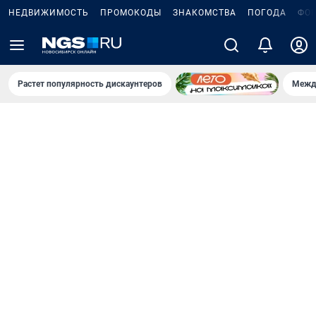
НЕДВИЖИМОСТЬ
ПРОМОКОДЫ
ЗНАКОМСТВА
ПОГОДА
ФО
Растет популярность дискаунтеров
Межд