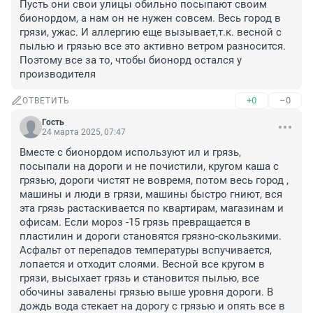
Пусть они свои улицы обильно посыпают своим 
бионордом, а нам он не нужен совсем. Весь город в 
грязи, ужас. И аллергию еще вызывает,т.к. весной с 
пылью и грязью все это активно ветром разносится. 
Поэтому все за то, чтобы бионорд остался у 
производителя
+0
–0
ОТВЕТИТЬ
Гость
24 марта 2025, 07:47
Вместе с бионордом используют ил и грязь, 
посыпали на дороги и не почистили, кругом каша с 
грязью, дороги чистят не вовремя, потом весь город , 
машины и люди в грязи, машины быстро гниют, вся 
эта грязь растаскивается по квартирам, магазинам и 
офисам. Если мороз -15 грязь превращается в 
пластилин и дороги становятся грязно-скользкими. 
Асфальт от перепадов температуры вспучивается, 
лопается и отходит слоями. Весной все кругом в 
грязи, высыхает грязь и становится пылью, все 
обочины завалены грязью выше уровня дороги. В 
дождь вода стекает на дорогу с грязью и опять все в 