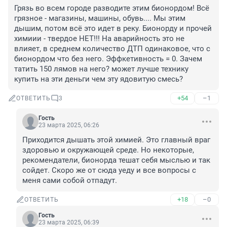
Грязь во всем городе разводите этим бионордом! Всё 
грязное - магазины, машины, обувь.... Мы этим 
дышим, потом всё это идет в реку. Бионорду и прочей 
химиии - твердое НЕТ!!! На аварийность это не 
влияет, в среднем количество ДТП одинаковое, что с 
бионордом что без него. Эффкетивность = 0. Зачем 
татить 150 лямов на него? может лучше технику 
купить на эти деньги чем эту ядовитую смесь?
+54
–1
ОТВЕТИТЬ
3
Гость
23 марта 2025, 06:26
Приходится дышать этой химией. Это главный враг 
здоровью и окружающей среде. Но некоторые, 
рекомендатели, бионорда тешат себя мыслью и так 
сойдет. Скоро же от сюда уеду и все вопросы с 
меня сами собой отпадут.
+18
–0
ОТВЕТИТЬ
Гость
23 марта 2025, 06:39