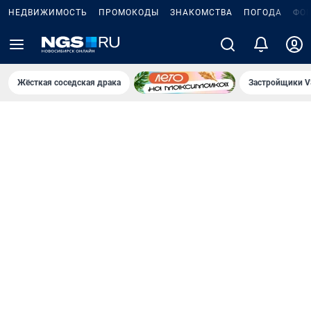
НЕДВИЖИМОСТЬ
ПРОМОКОДЫ
ЗНАКОМСТВА
ПОГОДА
ФО
Жёсткая соседская драка
Застройщики V