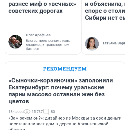
разнес миф о «вечных»
и объяснила, п
советских дорогах
споре о столиц
Сибири нет см
Олег Арефьев
Блогер, предприниматель,
Татьяна Зарва
владелец в транспортном
бизнесе
РЕКОМЕНДУЕМ
«Сыночки-корзиночки» заполонили
Екатеринбург: почему уральские
парни массово оставили жен без
цветов
18 часов
15 737
80
«Вам зачем он?»: дизайнер из Москвы за свои деньги
восстанавливает дом в деревне Архангельской
области