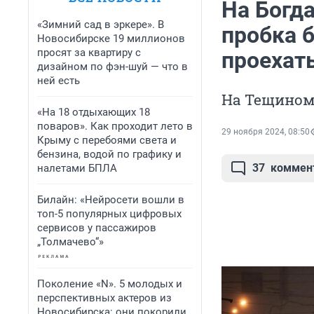
На Богд
«Зимний сад в эркере». В
пробка 
Новосибирске 19 миллионов
просят за квартиру с
проехат
дизайном по фэн-шуй — что в
ней есть
На Тещином 
«На 18 отдыхающих 18
поваров». Как проходит лето в
29 ноября 2024, 08:50
Крыму с перебоями света и
бензина, водой по графику и
37
коммен
налетами БПЛА
Билайн: «Нейросети вошли в
топ-5 популярных цифровых
сервисов у пассажиров
„Толмачево“»
Поколение «N». 5 молодых и
перспективных актеров из
Новосибирска: они покорили