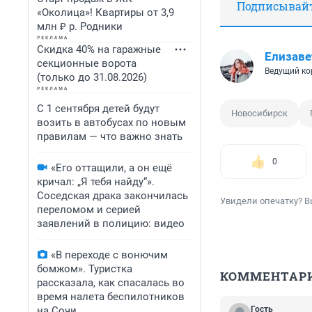
Подписывайте
«Околица»! Квартиры от 3,9
млн ₽ р. Родники
Скидка 40% на гаражные
Елизаве
секционные ворота
Ведущий ко
(только до 31.08.2026)
С 1 сентября детей будут
Новосибирск
возить в автобусах по новым
правилам — что важно знать
0
«Его оттащили, а он ещё
кричал: „Я тебя найду“».
Соседская драка закончилась
Увидели опечатку? В
переломом и серией
заявлений в полицию: видео
«В переходе с вонючим
бомжом». Туристка
КОММЕНТАР
рассказала, как спасалась во
время налета беспилотников
на Сочи
Гость