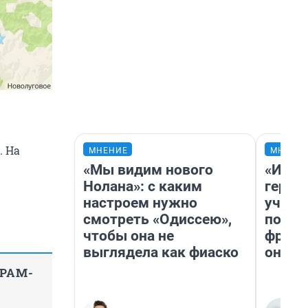
. На
МНЕНИЕ
МНЕНИ
«Мы видим нового
«Игру
Нолана»: с каким
герои
настроем нужно
учит 
смотреть «Одиссею»,
попул
чтобы она не
франш
выглядела как фиаско
она п
ГРАМ-