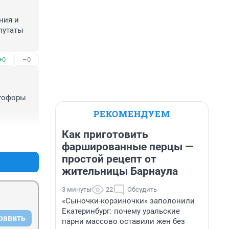
ия и 
утаты 
+0
–0
тофоры 
РЕКОМЕНДУЕМ
Как приготовить
+0
–0
фаршированные перцы —
простой рецепт от
жительницы Барнаула
3 минуты
22
Обсудить
«Сыночки-корзиночки» заполонили
Екатеринбург: почему уральские
равить
парни массово оставили жен без