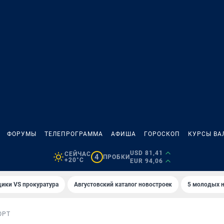
ФОРУМЫ
ТЕЛЕПРОГРАММА
АФИША
ГОРОСКОП
КУРСЫ ВА
USD 81,41
СЕЙЧАС
4
ПРОБКИ
+20°C
EUR 94,06
ики VS прокуратура
Августовский каталог новостроек
5 молодых н
ОРТ