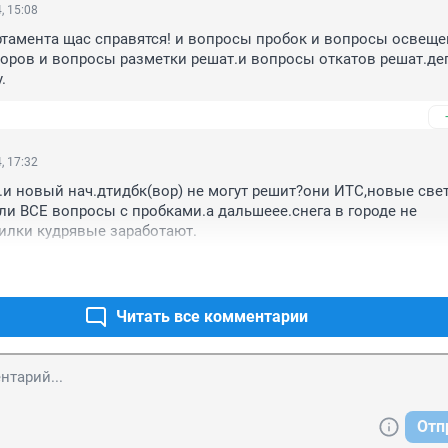
, 15:08
тамента щас справятся! и вопросы пробок и вопросы освещен
ров и вопросы разметки решат.и вопросы откатов решат.деп
.
, 17:32
.и новый нач.дтидбк(вор) не могут решит?они ИТС,новые све
и ВСЕ вопросы с пробками.а дальшеее.снега в городе не 
илки кудрявые заработают.
Читать все комментарии
Отп