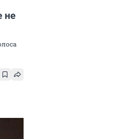
е не
олоса