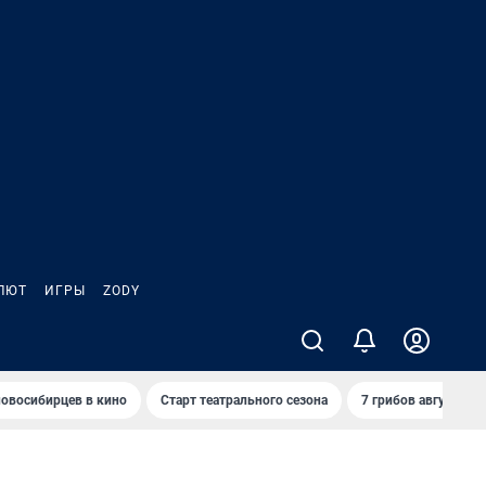
ЛЮТ
ИГРЫ
ZODY
овосибирцев в кино
Старт театрального сезона
7 грибов августа