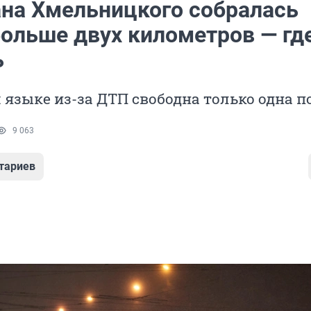
ана Хмельницкого собралась
больше двух километров — гд
ь
языке из-за ДТП свободна только одна п
9 063
тариев