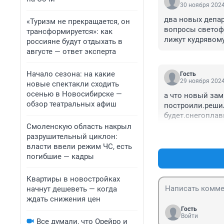
30 ноября 2024
два новых депар
«Туризм не прекращается, он
вопросы светофо
трансформируется»: как
лижут кудрявому
россияне будут отдыхать в
августе — ответ эксперта
Начало сезона: на какие
Гость
29 ноября 2024
новые спектакли сходить
осенью в Новосибирске —
а что новый зам
обзор театральных афиш
построили.решил
будет.снегоплав
Смоленскую область накрыл
разрушительный циклон:
власти ввели режим ЧС, есть
погибшие — кадры
Квартиры в новостройках
начнут дешеветь — когда
ждать снижения цен
Гость
Войти
Все думали, что Орейро и