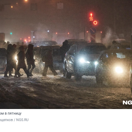
ом в пятницу
Ощепков / NGS.RU