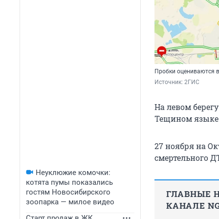
Пробки оцениваются в
Источник: 
2ГИС
На левом берегу
Тещином языке 
27 ноября на О
смертельного Д
Неуклюжие комочки:
котята пумы показались
гостям Новосибирского
ГЛАВНЫЕ Н
зоопарка — милое видео
КАНАЛЕ NG
Старт продаж в ЖК