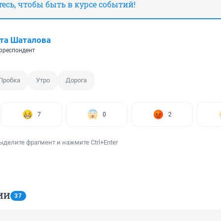
сь, чтобы быть в курсе событий!
та Шаталова
рреспондент
Пробка
Утро
Дорога
7
0
2
ыделите фрагмент и нажмите Ctrl+Enter
ИИ
37