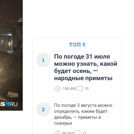
ТОП 5
По погоде 31 июля
1
можно узнать, какой
будет осень, —
народные приметы
158 495
15
По погоде 3 августа можно
2
определить, каким будет
декабрь, — приметы и
поверья
86 969
11