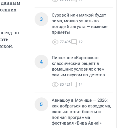
о данным
оседних
Суровой или мягкой будет
3
зима, можно узнать по
погоде 5 августа — важные
роезд по
приметы
хать
77 495
12
ской.
Пирожное «Картошка»:
4
классический рецепт в
домашних условиях с тем
самым вкусом из детства
30 421
14
Авиашоу в Мочище — 2026:
5
как добраться до аэродрома,
сколько стоят билеты и
полная программа
фестиваля «Вива Авиа!»