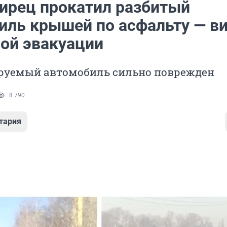
ирец прокатил разбитый
иль крышей по асфальту — в
ой эвакуации
руемый автомобиль сильно поврежден
8 790
тария