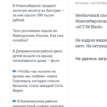
Источник: 
«АСТ-54 Blac
В Новосибирске продают
золотую монету из Австрии —
Необычный спос
за нее просят 399 тысяч
рублей
Новосибирском.
«АСТ-54 Black».
Тело россиянки нашли во
Французских Альпах. Как она
На кадрах видно
погибла?
авто. На ситуа
В Дзержинском районе двое
детей вышли на крышу
Не удалось загр
пятиэтажного дома — фото
«Чтобы нас носили на
ручках, мы любим»: нерпа
Сергеевна, которую спасли
бельком, стала звездой Сети.
Видео
В Калининском районе
неизвестный сорвал цепочку