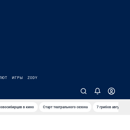
ЛЮТ
ИГРЫ
ZODY
овосибирцев в кино
Старт театрального сезона
7 грибов августа