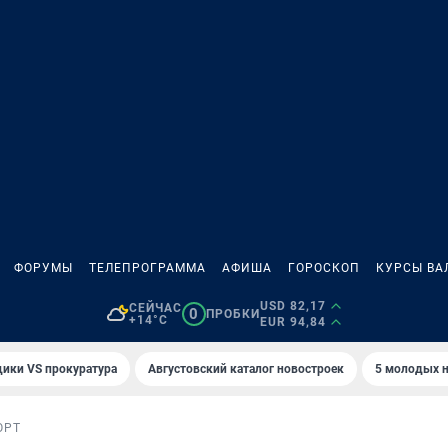
ФОРУМЫ
ТЕЛЕПРОГРАММА
АФИША
ГОРОСКОП
КУРСЫ ВА
USD 82,17
СЕЙЧАС
0
ПРОБКИ
+14°C
EUR 94,84
ики VS прокуратура
Августовский каталог новостроек
5 молодых н
ОРТ