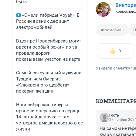
быть
Виктори
Корреспонд
«Смели гибриды Voyah». В
России возник дефицит
электромобилей
Автомобиль
Н
В центре Новосибирска могут
ввести особый режим из-за
0
провала дороги —
показываем участок на карте
Увидели опечатку? В
Самый сексуальный мужчина
Турции: чем Омер из
«Клюквенного щербета»
покорил женщин
КОММЕНТАР
Новосибирские хирурги
провели операцию на сердце
Гость
14-летней девочке — это
27 ноября 2024
четвертое вмешательство в ее
На самом интере
жизни
кузов скатывает