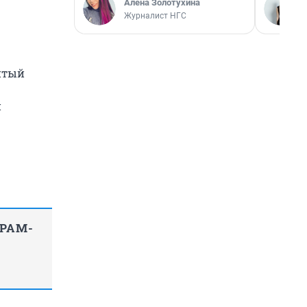
Алёна Золотухина
Журналист НГС
битый
й
ГРАМ-