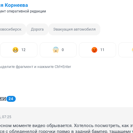
я Корнеева
ент оперативной редакции
овосибирск
Дорога
Эвакуация автомобиля
12
0
11
ыделите фрагмент и нажмите Ctrl+Enter
ИИ
24
, 07:25
сном моменте видео обрывается. Хотелось посмотреть, как эт
ся с обледенелой горочки прямо в задний бампер, тащащему 