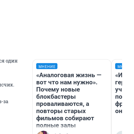
ся один
МНЕНИЕ
МНЕНИ
«Аналоговая жизнь —
«Игру
вот что нам нужно».
герои
исчик.
Почему новые
учит 
блокбастеры
попул
з-за
проваливаются, а
франш
повторы старых
она п
фильмов собирают
полные залы