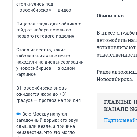
столкнулись под
Новосибирском — видео
Обновлено:
Лицевая гладь для чайников:
гайд от набора петель до
В пресс-службе
первого готового изделия
автомобиль наш
устанавливают.
Стало известно, какие
ответственност
заболевания чаще всего
находили на диспансеризации
у новосибирцев — в одной
Ранее автохам
картинке
Новосибирска.
В Новосибирске вновь
ожидается жара до +31
градуса — прогноз на три дня
ГЛАВНЫЕ Н
КАНАЛЕ NG
Всю Москву напугал
Подписывайте
загадочный взрыв: его звук
слышали везде, а причина
неизвестна. Что это могло