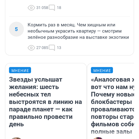
31 058
18
Кормить раз в месяц. Чем хищным или
5
необычным украсить квартиру — смотрим
зелёное разнообразие на выставке экзотики
27 085
13
МНЕНИЕ
МНЕНИЕ
Звезды услышат
«Аналоговая ж
желания: шесть
вот что нам ну
небесных тел
Почему новые
выстроятся в линию на
блокбастеры
параде планет — как
проваливаются,
правильно провести
повторы стары
день
фильмов соби
полные залы