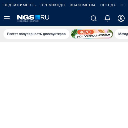
НЕДВИЖИМОСТЬ
ПРОМОКОДЫ
ЗНАКОМСТВА
ПОГОДА
ФО
Растет популярность дискаунтеров
Межд