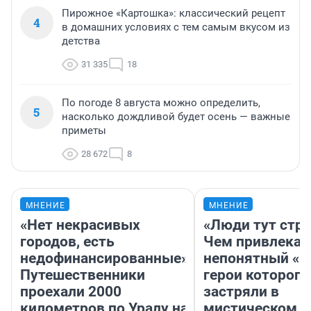
Пирожное «Картошка»: классический рецепт
4
в домашних условиях с тем самым вкусом из
детства
31 335
18
По погоде 8 августа можно определить,
5
насколько дождливой будет осень — важные
приметы
28 672
8
МНЕНИЕ
МНЕНИЕ
«Нет некрасивых
«Люди тут стр
городов, есть
Чем привлекае
недофинансированные».
непонятный «Н
Путешественники
герои которого
проехали 2000
застряли в
километров по Уралу на
мистическом о