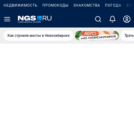
НЕДВИЖИМОСТЬ
ПРОМОКОДЫ
ЗНАКОМСТВА
ПОГОДА
ФО
Как строили мосты в Новосибирске
Траты