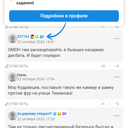
задания!
ограничитель из средств их государственных 
бюджетов и отыскать и наказать тех, кто 
Подробнее в профиле
ограничители ломал.
+1
–0
ОТВЕТИТЬ
337154
22 октября 2024, 18:41
ОМОН там расквартируйте, в бывших казармах 
дисбата. И будет порядок
+5
–0
ОТВЕТИТЬ
Гость
22 октября 2024, 17:54
Мэр Кудрявцев, поставьте такую же камеру и рамку 
против фур на улице Тимакова!
+1
–0
ОТВЕТИТЬ
За державу обидно!!!
22 октября 2024, 17:26
Там не только дисциплинарный батальон был,но и 