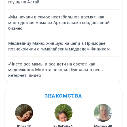
глушь на Алтай
«Мы начали в самое нестабильное время»: как
многодетная мама из Архангельска создала свой
бизнес
Медведицу Майю, жившую на цепи в Приморье,
познакомили с гималайским медведем Фиником
«Чисто все мамы и все дети на свете»: как
медвежонок Момота покорил буквально весь
интернет. Видео
ЗНАКОМСТВА
Юлия
,
50
ХуЛиГаНкА
,
Милана
,
40