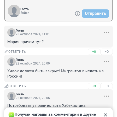
Гость
Войти
Отправить
Гость
23 октября 2024, 11:01
Мэрия причем тут ?
+0
–0
ОТВЕТИТЬ
Гость
22 октября 2024, 20:09
Хилок должен быть закрыт! Мигрантов выслать из 
России!
+3
–0
ОТВЕТИТЬ
Гость
22 октября 2024, 20:06
Потребовать у правительств Узбекистана, 
Точикистона и Киргизии принести мэрии 
Получай награды за комментарии и другие 
Новосибирска свои извинения, восстановить 