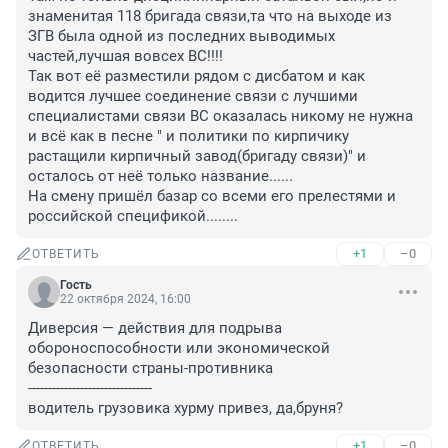
знаменитая 118 бригада связи,та что на выходе из 
ЗГВ была одной из последних выводимых 
частей,лучшая вовсех ВС!!!!

Так вот её разместили рядом с дисбатом и как 
водится лучшее соединение связи с лучшими 
специалистами связи ВС оказалась никому не нужна 
и всё как в песне " и политики по кирпичику 
растащили кирпичный завод(бригаду связи)" и 
осталось от неё только название......

На смену пришёл базар со всеми его прелестями и 
российской спецификой........
+1
–0
ОТВЕТИТЬ
Гость
22 октября 2024, 16:00
Диверсия — действия для подрыва 
обороноспособности или экономической 
безопасности страны-противника

-------------------------------

водитель грузовика хурму привез, да,бруня?
+1
–0
ОТВЕТИТЬ