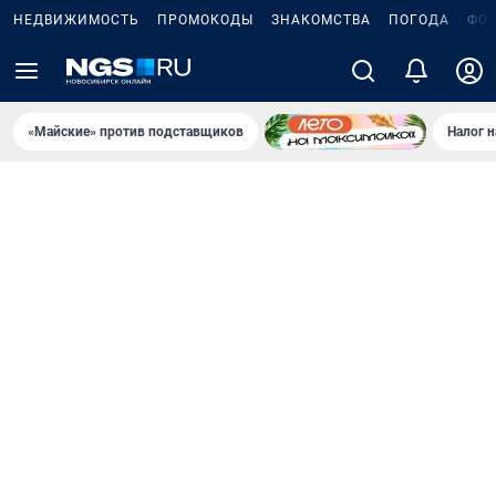
НЕДВИЖИМОСТЬ
ПРОМОКОДЫ
ЗНАКОМСТВА
ПОГОДА
ФО
«Майские» против подставщиков
Налог 