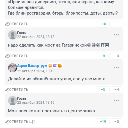
«Произошла диверсия», точно, или теракт, как кому 
больше нравится.

Где блин росгвардия, бтэры блокпосты, доты, дзоты?
+10
–1
ОТВЕТИТЬ
Гость
22 октября 2024, 13:18
надо сделать как мост на Гагаринской😁😁😁⛩️🚒
+8
–0
ОТВЕТИТЬ
Аарон Вассертрум
22 октября 2024, 13:18
Делайти из абиднённого угана, ево у нас многа!
+3
–4
ОТВЕТИТЬ
Гость
22 октября 2024, 13:16
Мож военкомат поставить в центре хилка
+19
–0
ОТВЕТИТЬ
1