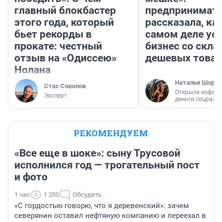
главный блокбастер
предпринимат
этого года, который
рассказала, как
бьет рекорды в
самом деле ус
прокате: честный
бизнес со скл
отзыв на «Одиссею»
дешевых това
Нолана
Наталья Шорох
Стас Соколов
Открыла кофейн
Эксперт
деньги соцразв
РЕКОМЕНДУЕМ
«Все еще в шоке»: сыну Трусовой
исполнился год — трогательный пост
и фото
1 час
1 200
Обсудить
«С гордостью говорю, что я деревенский»: зачем
северянин оставил нефтяную компанию и переехал в