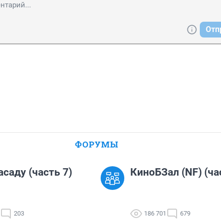
Отп
ФОРУМЫ
асаду (часть 7)
КиноБЗал (NF) (ча
203
186 701
679