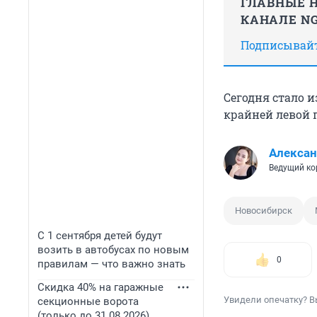
ГЛАВНЫЕ Н
КАНАЛЕ NG
Подписывайте
Сегодня стало и
крайней левой 
Алексан
Ведущий ко
Новосибирск
С 1 сентября детей будут
возить в автобусах по новым
0
правилам — что важно знать
Скидка 40% на гаражные
Увидели опечатку? В
секционные ворота
(только до 31.08.2026)