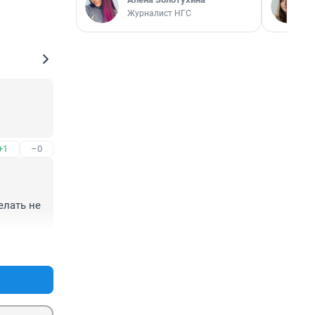
Журналист НГС
+1
–0
лать не 
+3
–0