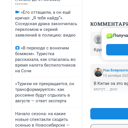
«Его оттащили, а он ещё
кричал: „Я тебя найду“».
КОММЕНТАР
Соседская драка закончилась
переломом и серией
заявлений в полицию: видео
Получа
Гость
15 октября 202
«В переходе с вонючим
Круглосуточно, 
бомжом». Туристка
рассказала, как спасалась во
время налета беспилотников
на Сочи
Усы Боярского
15 октября 202
В Китае за это в
«Туризм не прекращается, он
могут....дно
трансформируется»: как
россияне будут отдыхать в
августе — ответ эксперта
Начало сезона: на какие
новые спектакли сходить
осенью в Новосибирске —