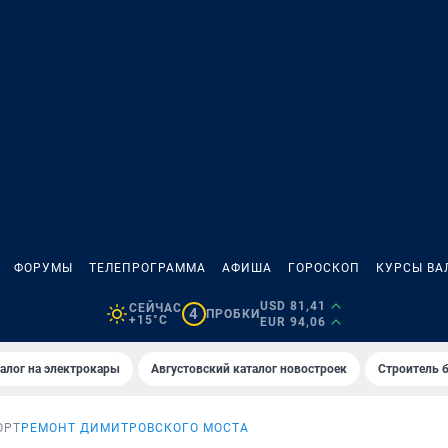
ФОРУМЫ
ТЕЛЕПРОГРАММА
АФИША
ГОРОСКОП
КУРСЫ ВА
USD 81,41
СЕЙЧАС
4
ПРОБКИ
+15°C
EUR 94,06
алог на электрокары
Августовский каталог новостроек
Строитель б
ОРТ
РЕМОНТ ДИМИТРОВСКОГО МОСТА