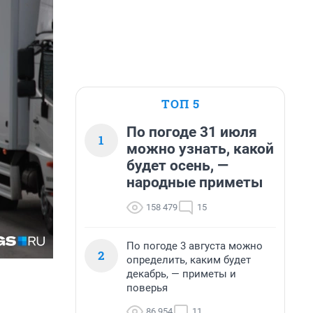
ТОП 5
По погоде 31 июля
1
можно узнать, какой
будет осень, —
народные приметы
158 479
15
По погоде 3 августа можно
2
определить, каким будет
декабрь, — приметы и
поверья
86 954
11