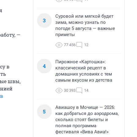
я
Суровой или мягкой будет
3
зима, можно узнать по
погоде 5 августа — важные
аботу, —
приметы
77 456
12
Пирожное «Картошка»:
4
су в
классический рецепт в
ить
домашних условиях с тем
самым вкусом из детства
ные швы,
анией
30 393
14
 в
Авиашоу в Мочище — 2026:
5
как добраться до аэродрома,
сколько стоят билеты и
полная программа
фестиваля «Вива Авиа!»