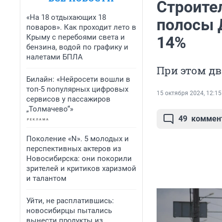
Строите
«На 18 отдыхающих 18
полосы 
поваров». Как проходит лето в
Крыму с перебоями света и
14%
бензина, водой по графику и
налетами БПЛА
При этом дв
Билайн: «Нейросети вошли в
топ-5 популярных цифровых
15 октября 2024, 12:15
сервисов у пассажиров
„Толмачево“»
49
коммен
Поколение «N». 5 молодых и
перспективных актеров из
Новосибирска: они покорили
зрителей и критиков харизмой
и талантом
Уйти, не расплатившись:
новосибирцы пытались
вынести продукты из