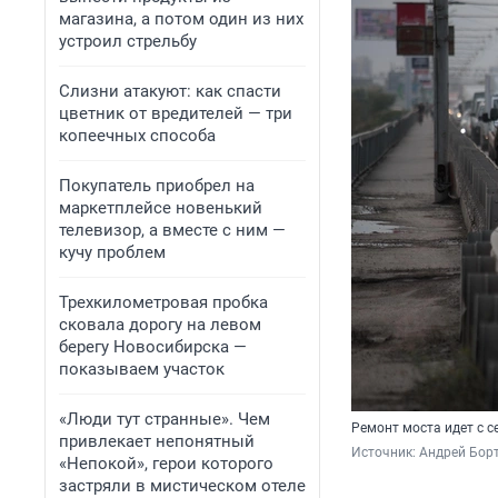
магазина, а потом один из них
устроил стрельбу
Слизни атакуют: как спасти
цветник от вредителей — три
копеечных способа
Покупатель приобрел на
маркетплейсе новенький
телевизор, а вместе с ним —
кучу проблем
Трехкилометровая пробка
сковала дорогу на левом
берегу Новосибирска —
показываем участок
«Люди тут странные». Чем
Ремонт моста идет с с
привлекает непонятный
Источник: 
Андрей Борт
«Непокой», герои которого
застряли в мистическом отеле