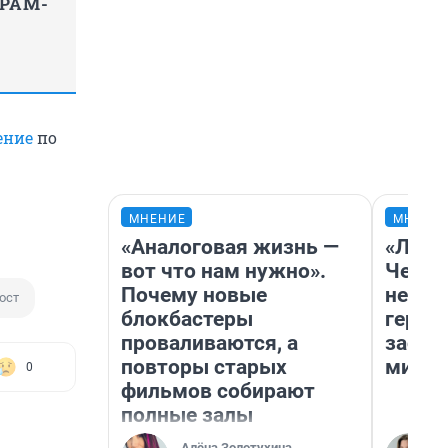
ГРАМ-
ение
по
МНЕНИЕ
МНЕНИ
«Аналоговая жизнь —
«Люди
вот что нам нужно».
Чем п
Почему новые
непон
ост
блокбастеры
герои
проваливаются, а
застр
повторы старых
мисти
0
фильмов собирают
полные залы
Алёна Золотухина