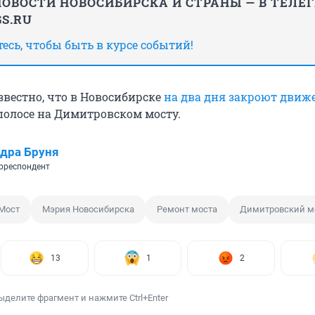
ОВОСТИ НОВОСИБИРСКА И СТРАНЫ — В ТЕЛЕ
S.RU
сь, чтобы быть в курсе событий!
звестно, что в Новосибирске
на два дня закроют движ
полосе на Димитровском мосту.
дра Бруня
рреспондент
Мост
Мэрия Новосибирска
Ремонт моста
Димитровский м
13
1
2
ыделите фрагмент и нажмите Ctrl+Enter