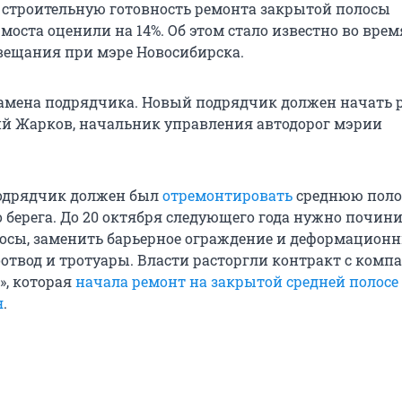
 строительную готовность ремонта закрытой полосы
оста оценили на 14%. Об этом стало известно во врем
вещания при мэре Новосибирска.
замена подрядчика. Новый подрядчик должен начать р
й Жарков, начальник управления автодорог мэрии
подрядчик должен был
отремонтировать
среднюю поло
о берега. До 20 октября следующего года нужно почин
осы, заменить барьерное ограждение и деформацион
оотвод и тротуары. Власти расторгли контракт с комп
», которая
начала ремонт на закрытой средней полосе
я
.