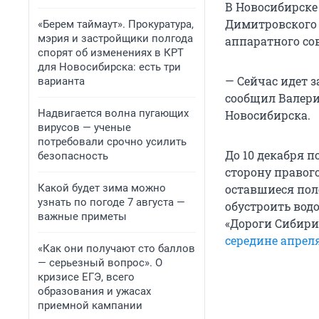
В Новосибирске
Димитровского м
«Берем таймаут». Прокуратура,
мэрия и застройщики полгода
аппаратного со
спорят об изменениях в КРТ
для Новосибирска: есть три
— Сейчас идет 
варианта
сообщил Валери
Надвигается волна пугающих
Новосибирска.
вирусов — ученые
потребовали срочно усилить
До 10 декабря 
безопасность
сторону правог
Какой будет зима можно
оставшиеся пол
узнать по погоде 7 августа —
обустроить вод
важные приметы
«Дороги Сибири
середине апрел
«Как они получают сто баллов
— серьезный вопрос». О
кризисе ЕГЭ, всего
образования и ужасах
приемной кампании