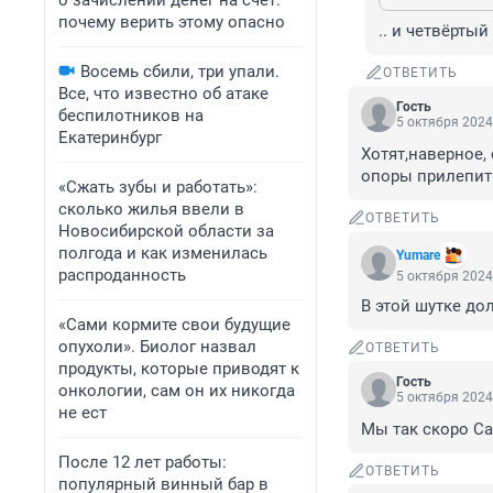
о зачислении денег на счет:
почему верить этому опасно
.. и четвёртый
Восемь сбили, три упали.
ОТВЕТИТЬ
Все, что известно об атаке
Гость
беспилотников на
5 октября 2024
Екатеринбург
Хотят,наверное,
опоры прилепить
«Сжать зубы и работать»:
сколько жилья ввели в
ОТВЕТИТЬ
Новосибирской области за
полгода и как изменилась
Yumare
распроданность
5 октября 2024
В этой шутке до
«Сами кормите свои будущие
опухоли». Биолог назвал
ОТВЕТИТЬ
продукты, которые приводят к
Гость
онкологии, сам он их никогда
5 октября 2024
не ест
Мы так скоро Са
После 12 лет работы:
ОТВЕТИТЬ
популярный винный бар в