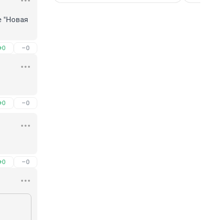
 "Новая 
+0
–0
+0
–0
+0
–0