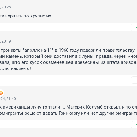
, 20:25
ка урвать по крупному.
, 20:19
тронавты "аполлона-11" в 1968 году подарили правительству 
й камень, который они доставили с луны! правда, через мног
зала, што это кусок окаменевшей древесины из штата аризона!
осты какие-то!
24, 21:40
к американцы луну топтали.... Материк Колумб открыл, и то слу
 эмигранты решают давать Гринкарту или нет другим эмигранта