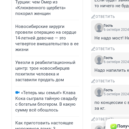
Если будет зани
Турции: чем Омер из
то ничего не буд
«Клюквенного щербета»
покорил женщин
ОТВЕТИТЬ
Гость
Новосибирские хирурги
6 октября 2024
провели операцию на сердце
14-летней девочке — это
Не надо мост! Н
четвертое вмешательство в ее
жизни
ОТВЕТИТЬ
Гость
Увезли в реабилитационный
6 октября 2024
центр: трое новосибирцев
Надо напилить к
похитили человека и
заставили продать дом
ОТВЕТИТЬ
Гость
«Теперь мы семья!» Клава
5 октября 2024
Кока сыграла тайную свадьбу
по концессии с 
с богатым блогером. В какую
за кг.
сумму всё обошлось
ОТВЕТИТЬ
Как приготовить настоящее
Получ
мороженое дома: 3
Гость