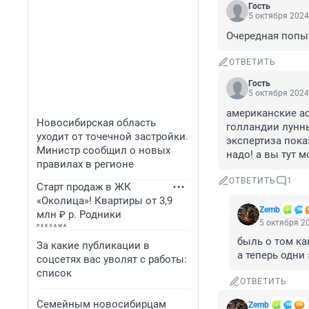
Гость
5 октября 2024
Очередная попыт
ОТВЕТИТЬ
Гость
5 октября 2024
американские ас
Новосибирская область
голландии лунны
уходит от точечной застройки.
экспертиза пока
Министр сообщил о новых
надо! а вы тут м
правилах в регионе
ОТВЕТИТЬ
1
Старт продаж в ЖК
«Околица»! Квартиры от 3,9
Zemb
млн ₽ р. Родники
5 октября 20
быль о том ка
За какие публикации в
а теперь одни
соцсетях вас уволят с работы:
список
ОТВЕТИТЬ
Семейным новосибирцам
Zemb