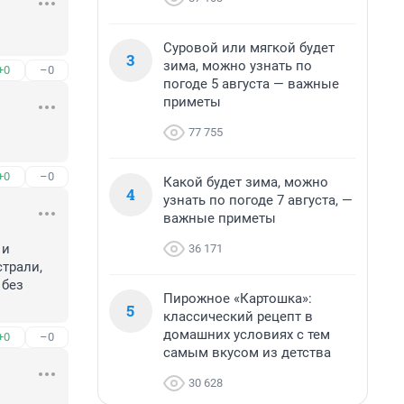
Суровой или мягкой будет
3
зима, можно узнать по
+0
–0
погоде 5 августа — важные
приметы
77 755
+0
–0
Какой будет зима, можно
4
узнать по погоде 7 августа, —
важные приметы
и 
36 171
рали, 
без 
Пирожное «Картошка»:
5
классический рецепт в
домашних условиях с тем
+0
–0
самым вкусом из детства
30 628