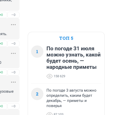
ники, 
+0
–0
ять.
ТОП 5
+0
–0
По погоде 31 июля
1
можно узнать, какой
будет осень, —
©
народные приметы
+0
–0
158 629
По погоде 3 августа можно
узовые 
2
определить, каким будет
декабрь, — приметы и
поверья
+0
–0
87 103