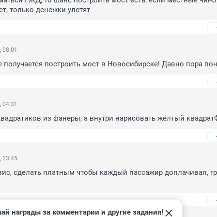
маться РЖД, то шанс построить мост есть, если местные чинов
ет, только денежки улетят
, 08:01
е получается построить мост в Новосибирске! Давно пора пон
, 04:31
вадратиков из фанеры, а внутри нарисовать жёлтый квадрат
, 23:45
вис, сделать платным чтобы каждый пассажир доплачивал, гр
ай награды за комментарии и другие задания!