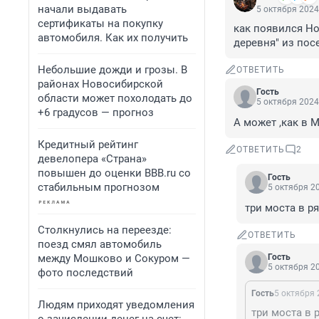
начали выдавать
5 октября 2024
сертификаты на покупку
как появился Но
автомобиля. Как их получить
деревня" из пос
Небольшие дожди и грозы. В
ОТВЕТИТЬ
районах Новосибирской
Гость
области может похолодать до
5 октября 2024
+6 градусов — прогноз
А может ,как в 
Кредитный рейтинг
ОТВЕТИТЬ
2
девелопера «Страна»
повышен до оценки BBB.ru со
Гость
стабильным прогнозом
5 октября 20
три моста в р
Столкнулись на переезде:
ОТВЕТИТЬ
поезд смял автомобиль
между Мошково и Сокуром —
Гость
5 октября 20
фото последствий
Гость
5 октября 
Людям приходят уведомления
три моста в 