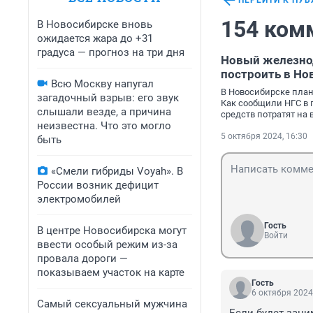
ПЕРЕЙТИ К ПУ
154 ком
В Новосибирске вновь
ожидается жара до +31
градуса — прогноз на три дня
Новый железно
построить в Но
Всю Москву напугал
В Новосибирске пла
загадочный взрыв: его звук
Как сообщили НГС в 
слышали везде, а причина
средств потратят на 
неизвестна. Что это могло
5 октября 2024, 16:30
быть
«Смели гибриды Voyah». В
России возник дефицит
электромобилей
Гость
В центре Новосибирска могут
Войти
ввести особый режим из-за
провала дороги —
показываем участок на карте
Гость
6 октября 2024
Самый сексуальный мужчина