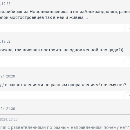
, 19:55
восибирск из Новониколаевска, а он изАлександровки, ранее
елок мостостроевцев так в ней и живём....
, 19:52
Москве, три вокзала построить на одноименной площади?))
24, 20:20
яд! с разветвлениями по разным направлениям! почему нет?
24, 21:30
2024, 20:20
ряд! с разветвлениями по разным направлениям! почему нет?