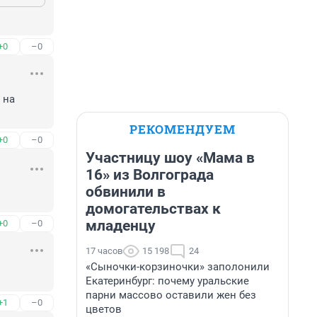
+0
–0
на 
РЕКОМЕНДУЕМ
+0
–0
Участницу шоу «Мама в
16» из Волгограда
обвинили в
домогательствах к
младенцу
+0
–0
17 часов
15 198
24
«Сыночки-корзиночки» заполонили
Екатеринбург: почему уральские
парни массово оставили жен без
+1
–0
цветов