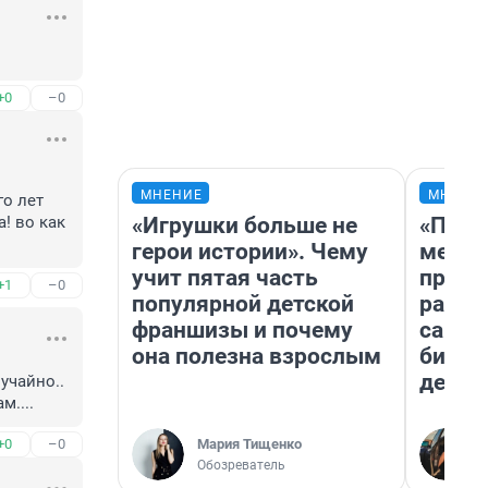
+0
–0
МНЕНИЕ
МНЕНИ
о лет 
«Игрушки больше не
«Поку
 во как 
герои истории». Чему
мешке
учит пятая часть
предп
+1
–0
популярной детской
расска
франшизы и почему
самом
она полезна взрослым
бизне
дешев
чайно.. 
м....
Мария Тищенко
+0
–0
Обозреватель