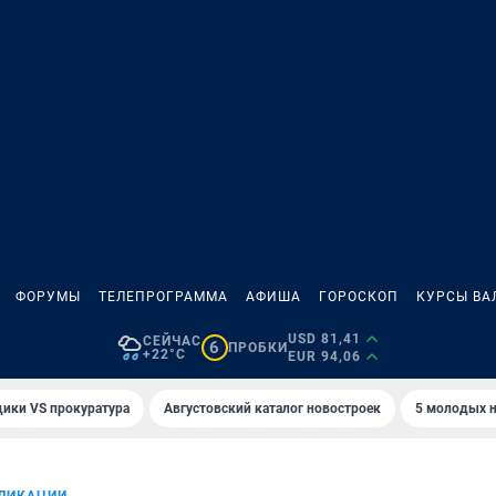
ФОРУМЫ
ТЕЛЕПРОГРАММА
АФИША
ГОРОСКОП
КУРСЫ ВА
USD 81,41
СЕЙЧАС
6
ПРОБКИ
+22°C
EUR 94,06
ики VS прокуратура
Августовский каталог новостроек
5 молодых н