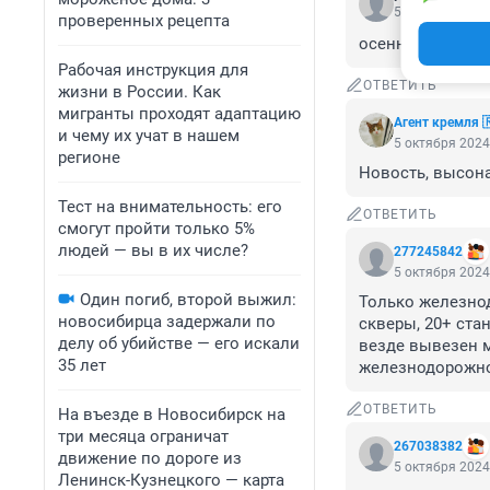
5 октября 2024
проверенных рецепта
осенняя ржака 
Рабочая инструкция для
ОТВЕТИТЬ
жизни в России. Как
мигранты проходят адаптацию
Агент кремля 
и чему их учат в нашем
5 октября 2024
регионе
Новость, высона 
Тест на внимательность: его
ОТВЕТИТЬ
смогут пройти только 5%
людей — вы в их числе?
277245842
5 октября 2024
Один погиб, второй выжил:
Только железнод
новосибирца задержали по
скверы, 20+ ста
делу об убийстве — его искали
везде вывезен му
35 лет
железнодорожно
ОТВЕТИТЬ
На въезде в Новосибирск на
три месяца ограничат
267038382
движение по дороге из
5 октября 2024
Ленинск-Кузнецкого — карта