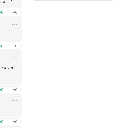
....."
+0
–0
+0
–0
.когда 
+0
–0
+0
–0