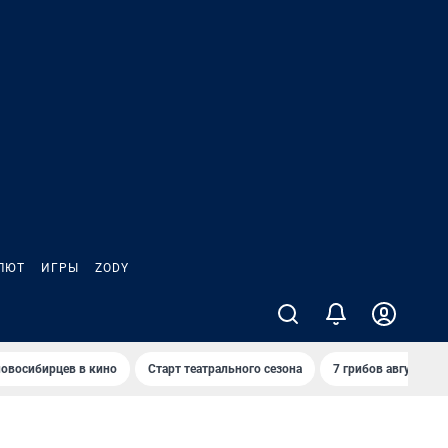
ЛЮТ
ИГРЫ
ZODY
овосибирцев в кино
Старт театрального сезона
7 грибов августа