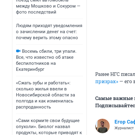
поезд смял автомобиль
между Мошково и Сокуром —
фото последствий
Людям приходят уведомления
о зачислении денег на счет:
почему верить этому опасно
Восемь сбили, три упали.
Все, что известно об атаке
беспилотников на
Екатеринбург
Ранее НГС писа
призрак»
— его 
«Сжать зубы и работать»:
сколько жилья ввели в
Новосибирской области за
Самые важные н
полгода и как изменилась
Подписывайтесь
распроданность
«Сами кормите свои будущие
Егор Са
опухоли». Биолог назвал
Журналист
продукты, которые приводят к