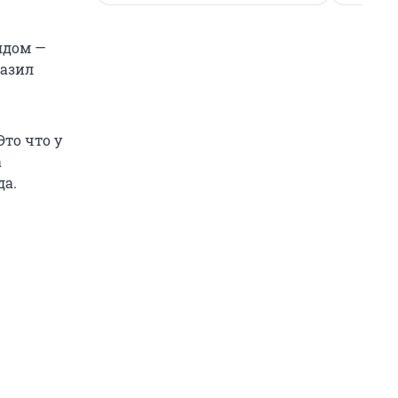
ядом —
разил
Это что у
а
да.