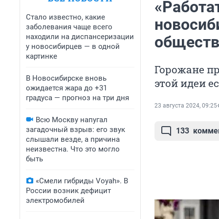
«Работа
Стало известно, какие
новосиб
заболевания чаще всего
находили на диспансеризации
обществ
у новосибирцев — в одной
картинке
Горожане пр
В Новосибирске вновь
этой идеи е
ожидается жара до +31
градуса — прогноз на три дня
23 августа 2024, 09:25
Всю Москву напугал
загадочный взрыв: его звук
133
комме
слышали везде, а причина
неизвестна. Что это могло
быть
«Смели гибриды Voyah». В
России возник дефицит
электромобилей