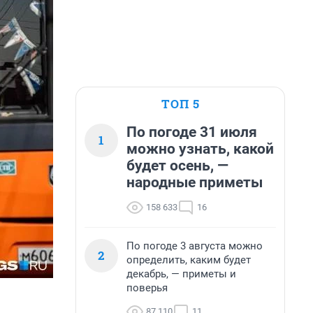
ТОП 5
По погоде 31 июля
1
можно узнать, какой
будет осень, —
народные приметы
158 633
16
По погоде 3 августа можно
2
определить, каким будет
декабрь, — приметы и
поверья
87 110
11