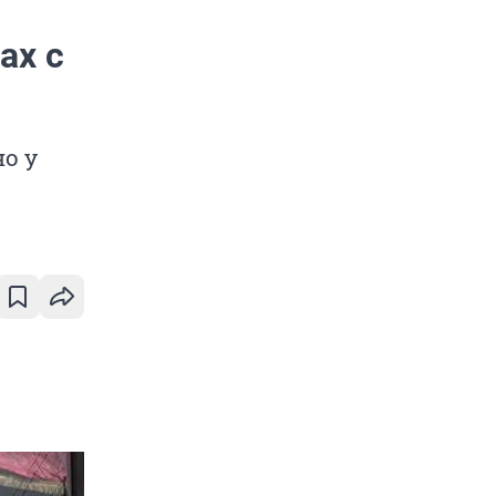
ах с
о у