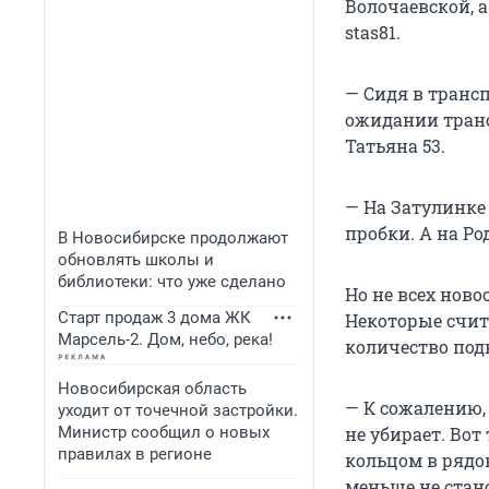
Волочаевской, а
stas81.
— Сидя в трансп
ожидании транс
Татьяна 53.
— На Затулинке
пробки. А на Род
В Новосибирске продолжают
обновлять школы и
библиотеки: что уже сделано
Но не всех нов
Старт продаж 3 дома ЖК
Некоторые счита
Марсель-2. Дом, небо, река!
количество под
Новосибирская область
— К сожалению,
уходит от точечной застройки.
Министр сообщил о новых
не убирает. Вот
правилах в регионе
кольцом в рядок
меньше не стано