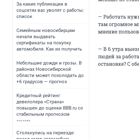
За какие публикации в
соцсетях вас уволят с работы:
— Работать нуж
список
там огромное м
Семейным новосибирцам
мнение пользова
начали выдавать
сертификаты на покупку
— В 6 утра выезж
автомобиля. Как их получить
людей за работа,
Небольшие дожди и грозы. В
остановке? С об
районах Новосибирской
области может похолодать до
+6 градусов — прогноз
Кредитный рейтинг
девелопера «Страна»
повышен до оценки BBB.ru со
стабильным прогнозом
Столкнулись на переезде: