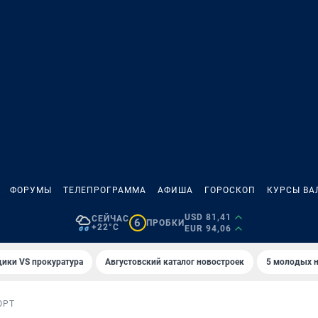
ФОРУМЫ
ТЕЛЕПРОГРАММА
АФИША
ГОРОСКОП
КУРСЫ ВА
USD 81,41
СЕЙЧАС
6
ПРОБКИ
+22°C
EUR 94,06
ики VS прокуратура
Августовский каталог новостроек
5 молодых н
ОРТ