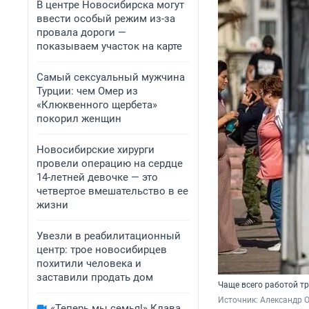
В центре Новосибирска могут
ввести особый режим из-за
провала дороги —
показываем участок на карте
Самый сексуальный мужчина
Турции: чем Омер из
«Клюквенного щербета»
покорил женщин
Новосибирские хирурги
провели операцию на сердце
14-летней девочке — это
четвертое вмешательство в ее
жизни
Увезли в реабилитационный
центр: трое новосибирцев
похитили человека и
заставили продать дом
Чаще всего работой т
Источник: 
Александр 
«Теперь мы семья!» Клава