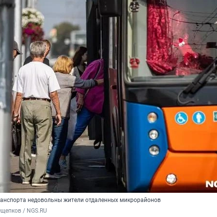
ранспорта недовольны жители отдаленных микрорайонов
Ощепков / NGS.RU