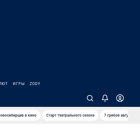
ЛЮТ
ИГРЫ
ZODY
овосибирцев в кино
Старт театрального сезона
7 грибов августа