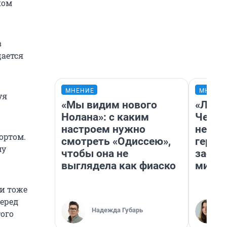
ком
в
ается
МНЕНИЕ
МНЕНИ
уя
«Мы видим нового
«Люди
Нолана»: с каким
Чем п
настроем нужно
непон
ортом.
смотреть «Одиссею»,
герои
му
чтобы она не
застр
выглядела как фиаско
мисти
и тоже
перед
Надежда Губарь
того