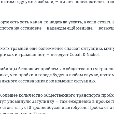
 в этом году уже и забыли, — пишет пользователь с ни
орте есть хоть какая-то надежда уехать, а если стоять 
порта на остановке — надежды ещё меньше, — возмущ
 хоть трамвай ещё более-менее спасает ситуацию, мин
никах и трамвая нет, — негодует Cobalt & Nickel.
осибирцы беспокоят проблемы с общественным трансп
ют, что пробки в городе будут в любом случае, поэто
вижного состава никак не изменит ситуацию.
 большее количество общественного транспорта пробк
 тут упомянули Затулинку — там ежедневно в пробке 
 стоят штук 10 троллейбусов и автобусов. Пробка от э
вится, — пишет Гость.