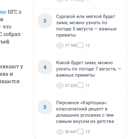
ию
НГС о
Суровой или мягкой будет
ни
3
зима, можно узнать по
— что
погоде 5 августа — важные
С собрал
приметы
ьей.
77 768
12
Какой будет зима, можно
зникают у
4
узнать по погоде 7 августа, —
ива и
важные приметы
иваются
37 225
11
Пирожное «Картошка»:
5
классический рецепт в
домашних условиях с тем
самым вкусом из детства
30 647
15