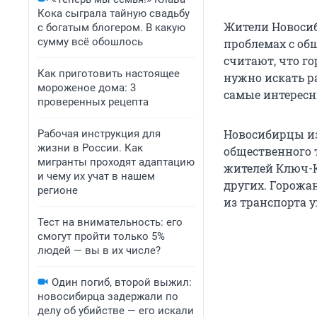
Кока сыграла тайную свадьбу
Жители Новоси
с богатым блогером. В какую
сумму всё обошлось
проблемах с об
считают, что го
Как приготовить настоящее
нужно искать ра
мороженое дома: 3
самые интересн
проверенных рецепта
Новосибирцы из
Рабочая инструкция для
жизни в России. Как
общественного 
мигранты проходят адаптацию
жителей Ключ-К
и чему их учат в нашем
других. Горожа
регионе
из транспорта у
Тест на внимательность: его
смогут пройти только 5%
людей — вы в их числе?
Один погиб, второй выжил:
новосибирца задержали по
делу об убийстве — его искали