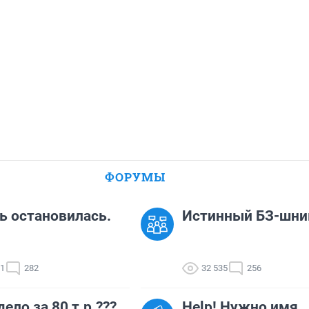
ФОРУМЫ
 остановилась.
Истинный БЗ-шни
31
282
32 535
256
дело за 80 т.р.???
Help! Нужно имя