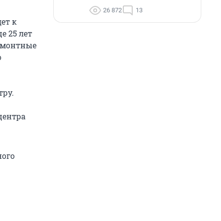
26 872
13
ет к
е 25 лет
Ремонтные
о
тру.
центра
ного