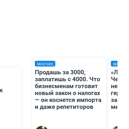
МНЕНИЕ
МНЕНИ
Продашь за 3000,
«Люди
заплатишь с 4000. Что
Чем п
бизнесменам готовит
непон
к
новый закон о налогах
герои
— он коснется импорта
застр
и даже репетиторов
мисти