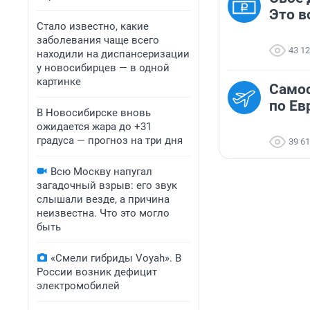
Это в
Стало известно, какие
заболевания чаще всего
43 1
находили на диспансеризации
у новосибирцев — в одной
картинке
Самос
по Ев
В Новосибирске вновь
ожидается жара до +31
градуса — прогноз на три дня
39 6
Всю Москву напугал
загадочный взрыв: его звук
слышали везде, а причина
неизвестна. Что это могло
быть
«Смели гибриды Voyah». В
России возник дефицит
электромобилей