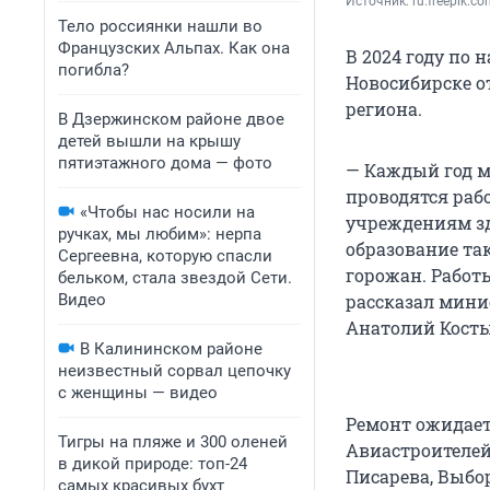
Источник: 
ru.freepik.c
Тело россиянки нашли во
Французских Альпах. Как она
В 2024 году по
погибла?
Новосибирске о
региона.
В Дзержинском районе двое
детей вышли на крышу
пятиэтажного дома — фото
— Каждый год м
проводятся раб
«Чтобы нас носили на
учреждениям зд
ручках, мы любим»: нерпа
образование та
Сергеевна, которую спасли
горожан. Работ
бельком, стала звездой Сети.
Видео
рассказал мини
Анатолий Кост
В Калининском районе
неизвестный сорвал цепочку
с женщины — видео
Ремонт ожидаетс
Тигры на пляже и 300 оленей
Авиастроителей,
в дикой природе: топ-24
Писарева, Выбо
самых красивых бухт