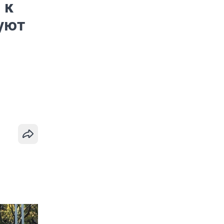
 к
уют