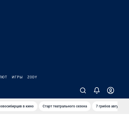
ЛЮТ
ИГРЫ
ZODY
овосибирцев в кино
Старт театрального сезона
7 грибов августа