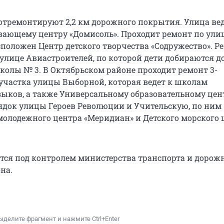
отремонтируют 2,2 км дорожного покрытия. Улица вед
вающему центру «Домисоль». Проходит ремонт по улиц
асположен Центр детского творчества «Содружество». 
 улице Авиастроителей, по которой дети добираются д
олы № 3. В Октябрьском районе проходит ремонт 3-
участка улицы Выборной, которая ведет к школам
ыков, а также Универсальному образовательному цен
ядок улицы Героев Революции и Учительскую, по ним
молодежного центра «Меридиан» и Детского морского 
тся под контролем министерства транспорта и дорож
на.
ыделите фрагмент и нажмите Ctrl+Enter