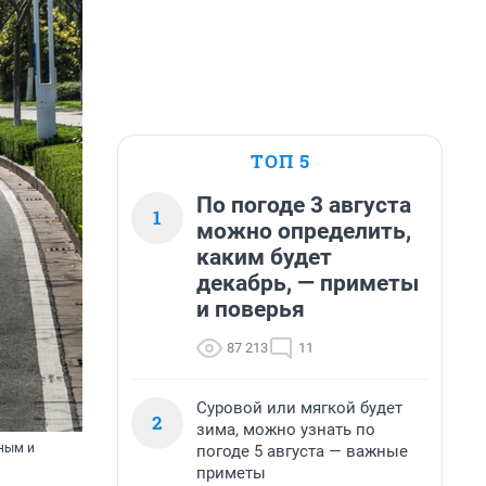
ТОП 5
По погоде 3 августа
1
можно определить,
каким будет
декабрь, — приметы
и поверья
87 213
11
Суровой или мягкой будет
2
зима, можно узнать по
ьным и
погоде 5 августа — важные
приметы