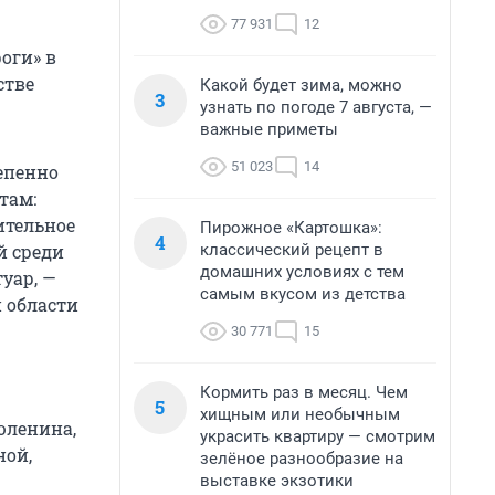
77 931
12
оги» в
стве
Какой будет зима, можно
3
узнать по погоде 7 августа, —
важные приметы
51 023
14
епенно
там:
ительное
Пирожное «Картошка»:
4
классический рецепт в
й среди
домашних условиях с тем
уар, —
самым вкусом из детства
 области
30 771
15
Кормить раз в месяц. Чем
5
хищным или необычным
юленина,
украсить квартиру — смотрим
ной,
зелёное разнообразие на
выставке экзотики