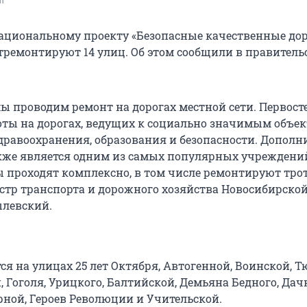
om
 национальному проекту «Безопасные качественные дор
тремонтируют 14 улиц. Об этом сообщили в правитель
ы проводим ремонт на дорогах местной сети. Первост
оты на дорогах, ведущих к социально значимым объек
равоохранения, образования и безопасности. Дополн
кже является одним из самых популярных учреждени
ы проходят комплексно, в том числе ремонтируют трот
стр транспорта и дорожного хозяйства Новосибирской
ылевский.
я на улицах 25 лет Октября, Автогенной, Воинской, Т
 Гоголя, Урицкого, Балтийской, Демьяна Бедного, Дач
рной, Героев Революции и Учительской.