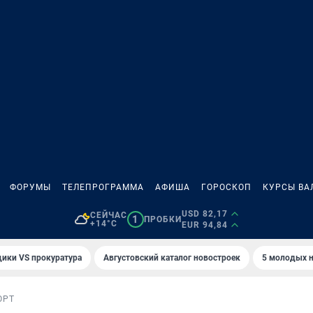
ФОРУМЫ
ТЕЛЕПРОГРАММА
АФИША
ГОРОСКОП
КУРСЫ ВА
USD 82,17
СЕЙЧАС
1
ПРОБКИ
+14°C
EUR 94,84
ики VS прокуратура
Августовский каталог новостроек
5 молодых н
ОРТ