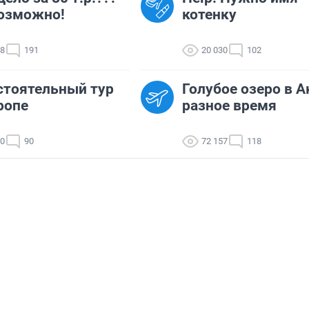
озможно!
котенку
28
191
20 030
102
тоятельный тур
Голубое озеро в А
ропе
разное время
10
90
72 157
118