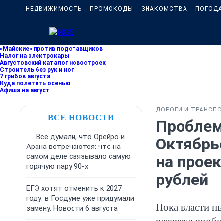
НЕДВИЖИМОСТЬ
ПРОМОКОДЫ
ЗНАКОМСТВА
ПОГОД
«Майские» против подставщиков
Налог на электрокары
Августовский каталог новостроек
Строитель без рук и ног
7 грибов августа
Куда полететь осенью
Афиша на август
ДОРОГИ И ТРАНСП
ВСЕ НОВОСТИ
Проблем
Все думали, что Орейро и
Октябрь
Арана встречаются: что на
самом деле связывало самую
на проек
горячую пару 90-х
рублей
ЕГЭ хотят отменить к 2027
году: в Госдуме уже придумали
Пока власти п
замену. Новости 6 августа