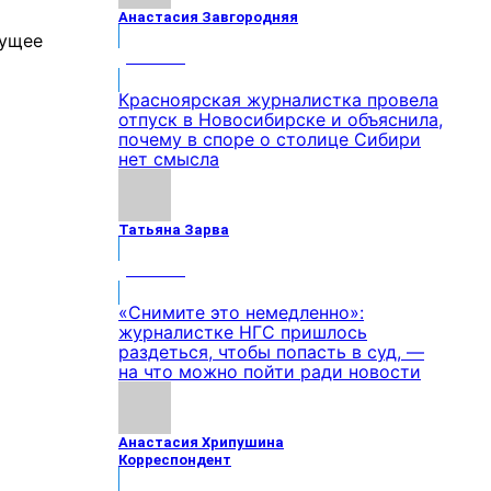
Анастасия Завгородняя
МНЕНИЕ
Красноярская журналистка провела
отпуск в Новосибирске и объяснила,
почему в споре о столице Сибири
нет смысла
Татьяна Зарва
МНЕНИЕ
«Снимите это немедленно»:
журналистке НГС пришлось
раздеться, чтобы попасть в суд, —
на что можно пойти ради новости
Анастасия Хрипушина
Корреспондент