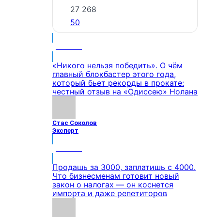
27 268
50
МНЕНИЕ
«Никого нельзя победить». О чём
главный блокбастер этого года,
который бьет рекорды в прокате:
честный отзыв на «Одиссею» Нолана
Стас Соколов
Эксперт
МНЕНИЕ
Продашь за 3000, заплатишь с 4000.
Что бизнесменам готовит новый
закон о налогах — он коснется
импорта и даже репетиторов