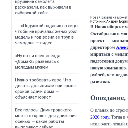
крушение самолета
рассказали, как выживали в
сибирской тайге
Новая развязка может 
Источник:
Андрей Бортк
«Подушкой надавил на лицо,
В Новосибирске у
чтобы не кричала»: жених убил
Октябрьского мос
модель и год возил ее труп в
проект — компани
чемодане — видео
директором
Алек
мириться с медлит
«Ну вот и всё»: звезда
подготовки докум
«Дома-2» развелась с
молодым мужем
новую компанию. 
рублей, чем недо
Нужно требовать свое. Что
развязки.
делать дольщикам при срыве
сроков сдачи дома —
Опоздание, 
объясняет юрист
Все полосы Димитровского
О планах по строи
моста откроют для движения
2020 году
. Тогда в
осенью — какие работы
исключить левый п
выполняют сейчас