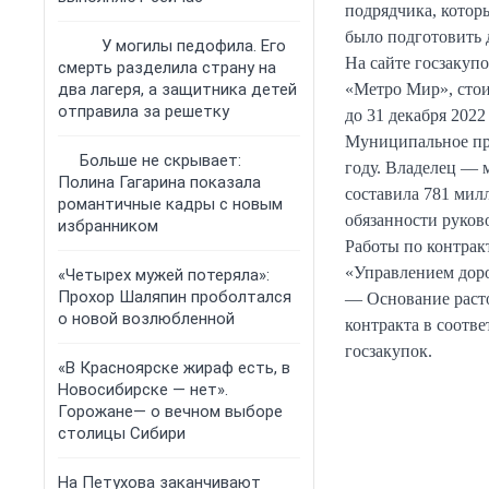
подрядчика, котор
было подготовить д
У могилы педофила. Его
На сайте госзакуп
смерть разделила страну на
два лагеря, а защитника детей
«Метро Мир», стои
отправила за решетку
до 31 декабря 2022
Муниципальное пр
Больше не скрывает:
году. Владелец — 
Полина Гагарина показала
составила 781 мил
романтичные кадры с новым
обязанности руков
избранником
Работы по контрак
«Управлением дор
«Четырех мужей потеряла»:
Прохор Шаляпин проболтался
— Основание расто
о новой возлюбленной
контракта в соотв
госзакупок.
«В Красноярске жираф есть, в
Новосибирске — нет».
Горожане— о вечном выборе
столицы Сибири
На Петухова заканчивают