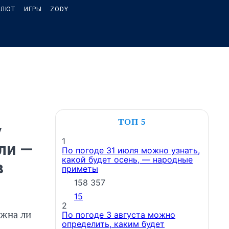
АЛЮТ
ИГРЫ
ZODY
ТОП 5
у
1
ли —
По погоде 31 июля можно узнать,
какой будет осень, — народные
в
приметы
158 357
15
2
ужна ли
По погоде 3 августа можно
определить, каким будет