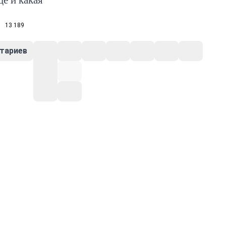
ще и какая
13 189
тариев