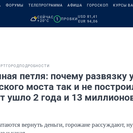
А
ФОРУМЫ
ТЕЛЕПРОГРАММА
АФИША
ГОРОСКОП
КУРСЫ В
USD 81,41
СЕЙЧАС
1
ПРОБКИ
+20°C
EUR 94,06
ОРТ
ГОРОД
ПОДРОБНОСТИ
ная петля: почему развязку 
ского моста так и не построи
т ушло 2 года и 13 миллионо
ытаются вернуть деньги, горожане рассуждают, н