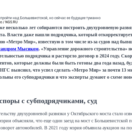
пройти над Большевистской, но сейчас ее будущее туманно
о / NGS.RU
же несколько лет собираются построить двухуровневую развя
та. Власти даже нашли подрядчика, который откорректируе
ю «Метро Мир», известную в том числе из-за судов над быв
сандром Мысиком
. «Управление дорожного строительства» н
ельностью подрядчика и расторгло договор в 2024 году. Ско
ентов, которые должны были быть готовы два года назад, бу
НГС выяснил, что успел сделать «Метро Мир» за почти 13 
вольны его субподрядчики и что эксперты думают о схеме нов
споры с субподрядчиками, суд
тельству двухуровневой развязки у Октябрьского моста стало из
 мэрии объясняли, что еще один заезд на мост с Большевистской 
оворот автомобилей. В 2021 году мэрия объявила аукцион на по