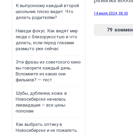
развязка вооб
К выпускному каждый второй
школьник плохо видит. Что
14 июля 2024, 08:30
делать родителям?
79
коммен
Наведи фокус. Как видят мир
люди с близорукостью и что
делать, если перед глазами
размыто уже сейчас
Эти фразы из советского кино
вы говорите каждый день.
Вспомните из каких они
фильмов? — тест
Шубы, дубленки, кожа: в
Новосибирске началась
ликвидация — все цены
пополам
Как выбрать оптику в
Новосибирске и не пожалеть: