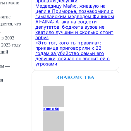
пропажи девушки
нты нужно
Медведицу Майю, жившую на
цепи в Приморье, познакомили с
гималайским медведем Фиником
иятие
AI-AINA: Атака на соцсети
ается, что
депутатов, бюджета вузов не
.
хватило лучшим и сколько стоит
арбуз
 в 2003
«Это тот, кого ты травила»:
 2023 году
прикамца приговорили к 22
ющий
годам за убийство семьи его
девушки, сейчас он звонит ей с
угрозами
ком —
ЗНАКОМСТВА
ия
Юлия
,
50