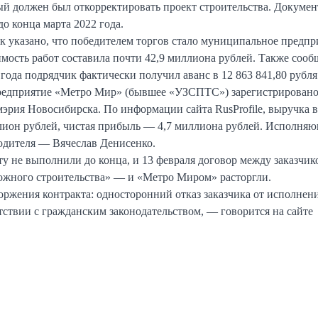
ый должен был откорректировать проект строительства. Докуме
о конца марта 2022 года.
ок указано, что победителем торгов стало муниципальное предпр
мость работ составила почти 42,9 миллиона рублей. Также сообщ
 года подрядчик фактически получил аванс в 12 863 841,80 рубля
едприятие «Метро Мир» (бывшее «УЗСПТС») зарегистрировано
мэрия Новосибирска. По информации сайта RusProfile, выручка в
лион рублей, чистая прибыль — 4,7 миллиона рублей. Исполня
одителя — Вячеслав Денисенко.
ту не выполнили до конца, и 13 февраля договор между заказчи
ожного строительства» — и «Метро Миром» расторгли.
ржения контракта: односторонний отказ заказчика от исполнен
етствии с гражданским законодательством, — говорится на сайте