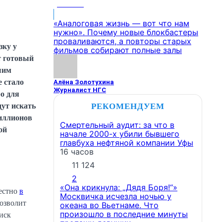
МНЕНИЕ
«Аналоговая жизнь — вот что нам
нужно». Почему новые блокбастеры
проваливаются, а повторы старых
зку у
фильмов собирают полные залы
т готовый
шим
е стало
Алёна Золотухина
Журналист НГС
ро для
РЕКОМЕНДУЕМ
дут искать
миллионов
Смертельный аудит: за что в
ой
начале 2000-х убили бывшего
главбуха нефтяной компании Уфы
16 часов
11 124
2
«Она крикнула: „Дядя Боря!“»
вестно
в
Москвичка исчезла ночью у
позволит
океана во Вьетнаме. Что
произошло в последние минуты
иск