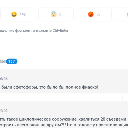
142
0
58
ыделите фрагмент и нажмите Ctrl+Enter
ИИ
137
08:06
 были сфетофоры, это было бы полное фиаско!
23:02
ть такое циклопическое сооружение, хвалиться 28 съездами н
строить всего один на другом?! Что в голове у проектировщик