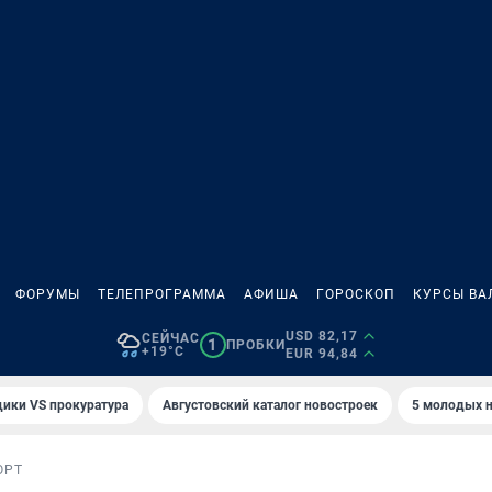
ФОРУМЫ
ТЕЛЕПРОГРАММА
АФИША
ГОРОСКОП
КУРСЫ ВА
USD 82,17
СЕЙЧАС
1
ПРОБКИ
+19°C
EUR 94,84
ики VS прокуратура
Августовский каталог новостроек
5 молодых н
ОРТ