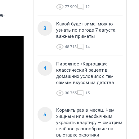
77 900
12
e-
Какой будет зима, можно
3
узнать по погоде 7 августа, —
важные приметы
48 713
14
Пирожное «Картошка»:
4
классический рецепт в
домашних условиях с тем
самым вкусом из детства
30 755
15
Кормить раз в месяц. Чем
5
хищным или необычным
украсить квартиру — смотрим
зелёное разнообразие на
выставке экзотики