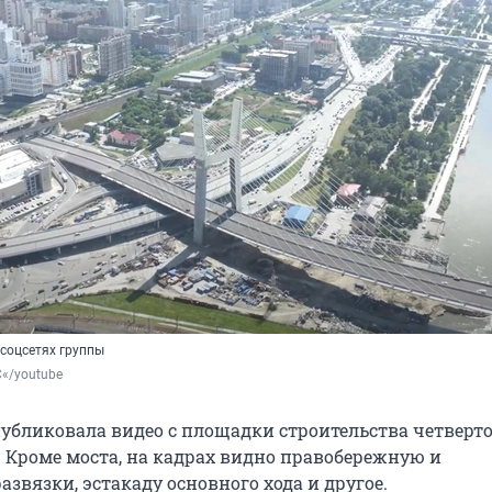
 соцсетях группы
«/youtube
публиковала видео с площадки строительства четверто
. Кроме моста, на кадрах видно правобережную и
звязки, эстакаду основного хода и другое.