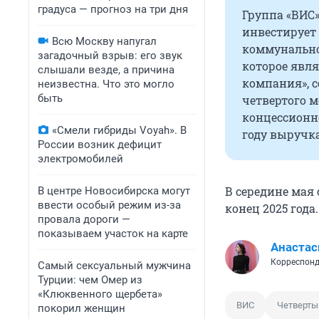
градуса — прогноз на три дня
Группа «ВИС
инвестирует 
Всю Москву напугал
коммунально
загадочный взрыв: его звук
которое явл
слышали везде, а причина
компания», с
неизвестна. Что это могло
быть
четвертого м
концессионно
«Смели гибриды Voyah». В
году выручка
России возник дефицит
электромобилей
В середине мая 
В центре Новосибирска могут
ввести особый режим из-за
конец 2025 года
провала дороги —
показываем участок на карте
Анастас
Корреспонд
Самый сексуальный мужчина
Турции: чем Омер из
«Клюквенного щербета»
ВИС
Четверты
покорил женщин