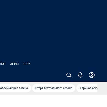
ЛЮТ
ИГРЫ
ZODY
овосибирцев в кино
Старт театрального сезона
7 грибов августа