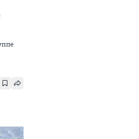
с
уппе