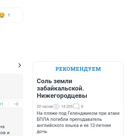
1
РЕКОМЕНДУЕМ
Соль земли
забайкальской.
Нижегородцевы
+1
–0
20 часов
14 205
8
На пляже под Геленджиком при атаке
БПЛА погибли преподаватель
английского языка и ее 12-летняя
а 
дочь
ов и 