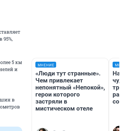
ставляет
в 95%,
олее 5 км
МНЕНИЕ
МНЕНИ
нелей и
«Люди тут странные».
Насле
Чем привлекает
чудом
непонятный «Непокой»,
транс
герои которого
разне
ашин в
застряли в
совет
лометров
мистическом отеле