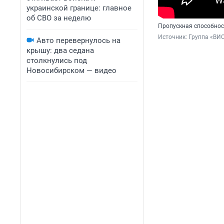
украинской границе: главное
об СВО за неделю
Пропускная способнос
Источник: 
Группа «ВИС
Авто перевернулось на
крышу: два седана
столкнулись под
Новосибирском — видео